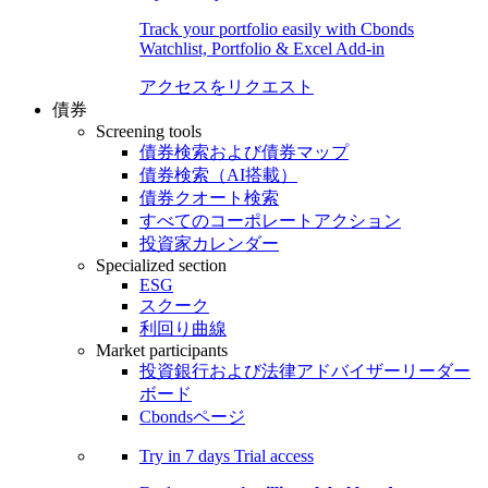
Track your portfolio easily with Cbonds
Watchlist, Portfolio & Excel Add-in
アクセスをリクエスト
債券
Screening tools
債券検索および債券マップ
債券検索（AI搭載）
債券クオート検索
すべてのコーポレートアクション
投資家カレンダー
Specialized section
ESG
スクーク
利回り曲線
Market participants
投資銀行および法律アドバイザーリーダー
ボード
Cbondsページ
Try in
7 days
Trial access