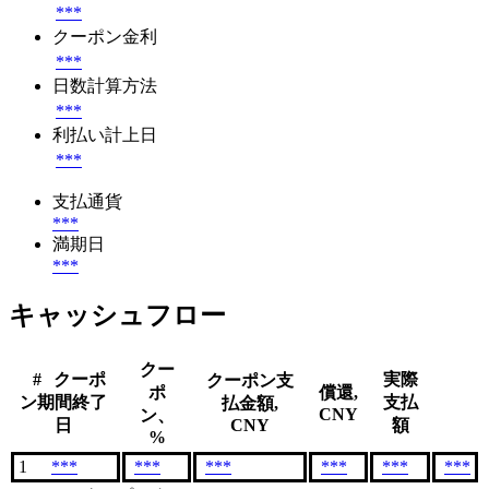
***
クーポン金利
***
日数計算方法
***
利払い計上日
***
支払通貨
***
満期日
***
キャッシュフロー
クー
#
クーポ
実際
クーポン支
ポ
償還,
ン期間終了
支払
払金額,
CNY
ン、
日
CNY
額
%
1
***
***
***
***
***
***