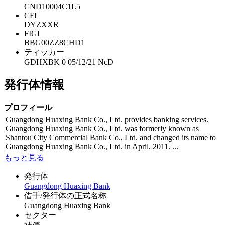
CND10004C1L5
CFI
DYZXXR
FIGI
BBG00ZZ8CHD1
ティッカー
GDHXBK 0 05/12/21 NcD
発行体情報
プロフィール
Guangdong Huaxing Bank Co., Ltd. provides banking services.
Guangdong Huaxing Bank Co., Ltd. was formerly known as
Shantou City Commercial Bank Co., Ltd. and changed its name to
Guangdong Huaxing Bank Co., Ltd. in April, 2011. ...
もっと見る
発行体
Guangdong Huaxing Bank
借手/発行体の正式名称
Guangdong Huaxing Bank
セクター