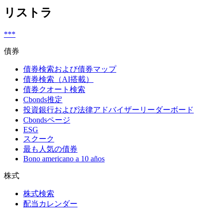
リストラ
***
債券
債券検索および債券マップ
債券検索（AI搭載）
債券クオート検索
Cbonds推定
投資銀行および法律アドバイザーリーダーボード
Cbondsページ
ESG
スクーク
最も人気の債券
Bono americano a 10 años
株式
株式検索
配当カレンダー