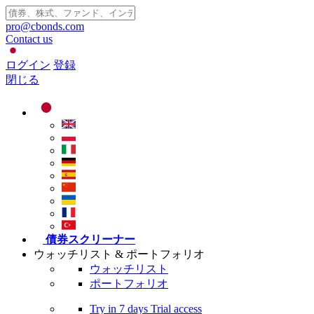
pro@cbonds.com
Contact us
ログイン
登録
閉じる
債券スクリーナー
ウォッチリスト & ポートフォリオ
ウォッチリスト
ポートフォリオ
Try in
7 days
Trial access