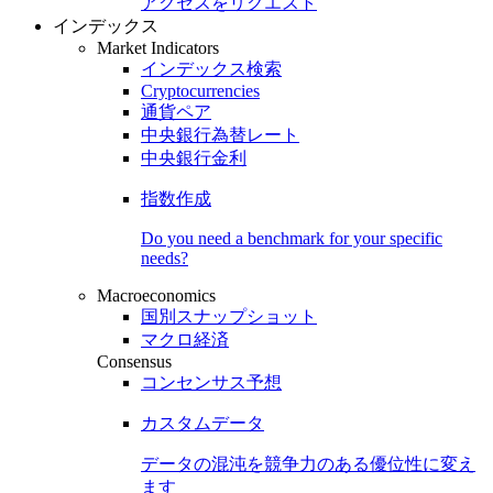
アクセスをリクエスト
インデックス
Market Indicators
インデックス検索
Cryptocurrencies
通貨ペア
中央銀行為替レート
中央銀行金利
指数作成
Do you need a benchmark for your specific
needs?
Macroeconomics
国別スナップショット
マクロ経済
Consensus
コンセンサス予想
カスタムデータ
データの混沌を競争力のある
優位性
に変え
ます