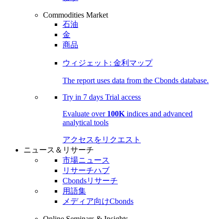
Commodities Market
石油
金
商品
ウィジェット: 金利マップ
The report uses data from the Cbonds database.
Try in
7 days
Trial access
Evaluate over
100K
indices and advanced
analytical tools
アクセスをリクエスト
ニュース＆リサーチ
市場ニュース
リサーチハブ
Cbondsリサーチ
用語集
メディア向けCbonds
Online Seminars & Insights