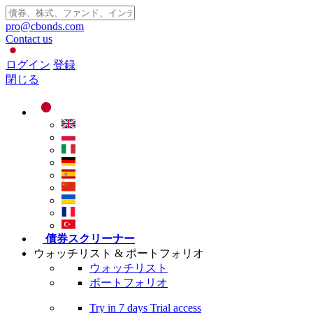
pro@cbonds.com
Contact us
ログイン
登録
閉じる
債券スクリーナー
ウォッチリスト & ポートフォリオ
ウォッチリスト
ポートフォリオ
Try in
7 days
Trial access