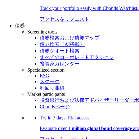
Track your portfolio easily with Cbonds Watchlist
アクセスをリクエスト
債券
Screening tools
債券検索および債券マップ
債券検索（AI搭載）
債券クオート検索
すべてのコーポレートアクション
投資家カレンダー
Specialized section
ESG
スクーク
利回り曲線
Market participants
投資銀行および法律アドバイザーリーダーボ
Cbondsページ
Try in
7 days
Trial access
Evaluate over
1 million global bond coverage
and