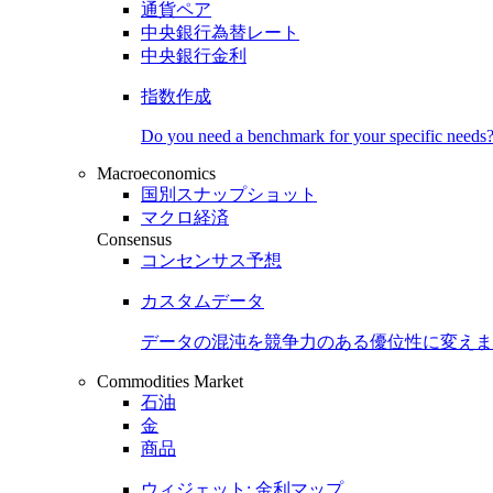
通貨ペア
中央銀行為替レート
中央銀行金利
指数作成
Do you need a benchmark for your specific needs
Macroeconomics
国別スナップショット
マクロ経済
Consensus
コンセンサス予想
カスタムデータ
データの混沌を競争力のある
優位性
に変えま
Commodities Market
石油
金
商品
ウィジェット: 金利マップ