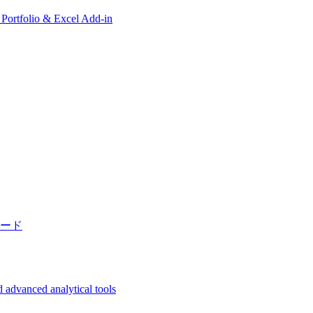
, Portfolio & Excel Add-in
ード
 advanced analytical tools