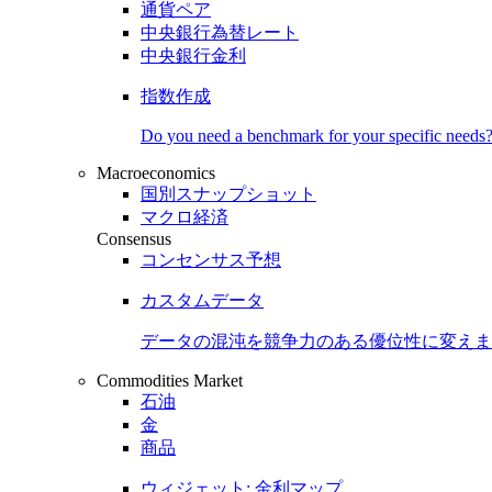
通貨ペア
中央銀行為替レート
中央銀行金利
指数作成
Do you need a benchmark for your specific needs
Macroeconomics
国別スナップショット
マクロ経済
Consensus
コンセンサス予想
カスタムデータ
データの混沌を競争力のある
優位性
に変えま
Commodities Market
石油
金
商品
ウィジェット: 金利マップ