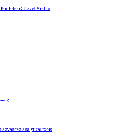
, Portfolio & Excel Add-in
ード
 advanced analytical tools