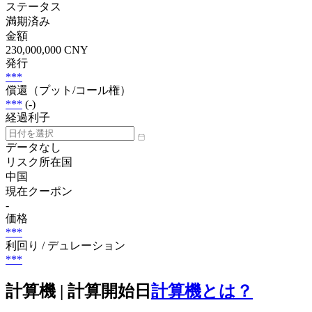
ステータス
満期済み
金額
230,000,000 CNY
発行
***
償還（プット/コール権）
***
(-)
経過利子
データなし
リスク所在国
中国
現在クーポン
-
価格
***
利回り / デュレーション
***
計算機 | 計算開始日
計算機とは？