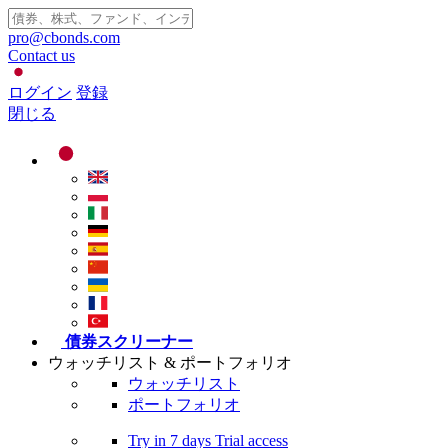
pro@cbonds.com
Contact us
ログイン
登録
閉じる
債券スクリーナー
ウォッチリスト & ポートフォリオ
ウォッチリスト
ポートフォリオ
Try in
7 days
Trial access