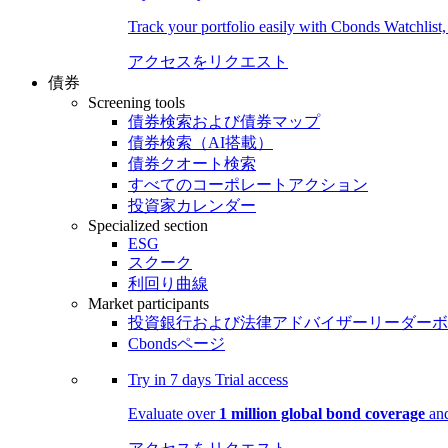
Track your portfolio easily with Cbonds Watchlist
アクセスをリクエスト
債券
Screening tools
債券検索および債券マップ
債券検索（AI搭載）
債券クオート検索
すべてのコーポレートアクション
投資家カレンダー
Specialized section
ESG
スクーク
利回り曲線
Market participants
投資銀行および法律アドバイザーリーダーボ
Cbondsページ
Try in
7 days
Trial access
Evaluate over
1 million global bond coverage
and