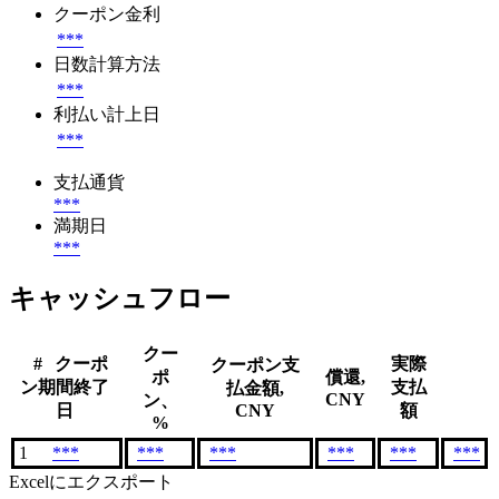
クーポン金利
***
日数計算方法
***
利払い計上日
***
支払通貨
***
満期日
***
キャッシュフロー
クー
#
クーポ
実際
クーポン支
ポ
償還,
ン期間終了
支払
払金額,
CNY
ン、
日
CNY
額
%
1
***
***
***
***
***
***
Excelにエクスポート