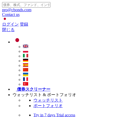
pro@cbonds.com
Contact us
ログイン
登録
閉じる
債券スクリーナー
ウォッチリスト & ポートフォリオ
ウォッチリスト
ポートフォリオ
Try in
7 days
Trial access