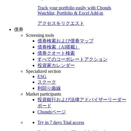
Track your portfolio easily with Cbonds
Watchlist, Portfolio & Excel Add-in
アクセスをリクエスト
債券
Screening tools
債券検索および債券マップ
債券検索（AI搭載）
債券クオート検索
すべてのコーポレートアクション
投資家カレンダー
Specialized section
ESG
スクーク
利回り曲線
Market participants
投資銀行および法律アドバイザーリーダー
ボード
Cbondsページ
Try in
7 days
Trial access