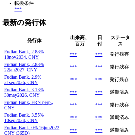
転換条件
***
最新の発行体
出来高、
日
ステータ
発行体
百万
付
ス
Fudian Bank, 2.88%
発行残存
***
***
18nov2034, CNY
Fudian Bank, 2.88%
発行残存
***
***
22jan2027, CNY
Fudian Bank, 2.9%
発行残存
***
***
21sep2026, CNY
Fudian Bank, 3.13%
満期済み
***
***
30may2026, CNY
Fudian Bank, FRN perp.,
発行残存
***
***
CNY
Fudian Bank, 3.55%
満期済み
***
***
10sep2024, CNY
Fudian Bank, 0% 16jun2022,
満期済み
***
***
CNY (365D)