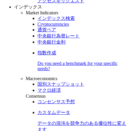
アクセスをリクエスト
インデックス
Market Indicators
インデックス検索
Cryptocurrencies
通貨ペア
中央銀行為替レート
中央銀行金利
指数作成
Do you need a benchmark for your specific
needs?
Macroeconomics
国別スナップショット
マクロ経済
Consensus
コンセンサス予想
カスタムデータ
データの混沌を競争力のある
優位性
に変え
ます