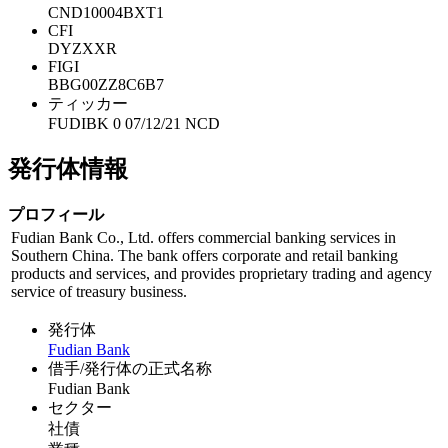
CND10004BXT1
CFI
DYZXXR
FIGI
BBG00ZZ8C6B7
ティッカー
FUDIBK 0 07/12/21 NCD
発行体情報
プロフィール
Fudian Bank Co., Ltd. offers commercial banking services in
Southern China. The bank offers corporate and retail banking
products and services, and provides proprietary trading and agency
service of treasury business.
発行体
Fudian Bank
借手/発行体の正式名称
Fudian Bank
セクター
社債