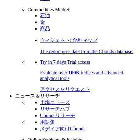
Commodities Market
石油
金
商品
ウィジェット: 金利マップ
The report uses data from the Cbonds database.
Try in
7 days
Trial access
Evaluate over
100K
indices and advanced
analytical tools
アクセスをリクエスト
ニュース＆リサーチ
市場ニュース
リサーチハブ
Cbondsリサーチ
用語集
メディア向けCbonds
Online Seminars & Insights