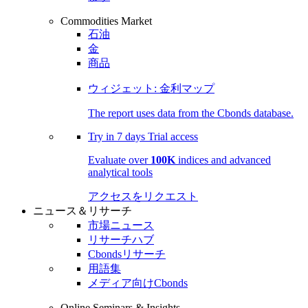
Commodities Market
石油
金
商品
ウィジェット: 金利マップ
The report uses data from the Cbonds database.
Try in
7 days
Trial access
Evaluate over
100K
indices and advanced
analytical tools
アクセスをリクエスト
ニュース＆リサーチ
市場ニュース
リサーチハブ
Cbondsリサーチ
用語集
メディア向けCbonds
Online Seminars & Insights