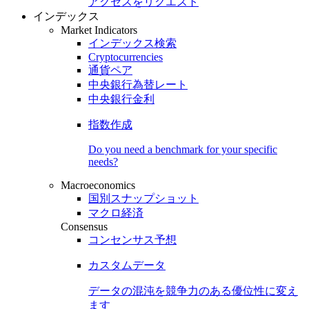
アクセスをリクエスト
インデックス
Market Indicators
インデックス検索
Cryptocurrencies
通貨ペア
中央銀行為替レート
中央銀行金利
指数作成
Do you need a benchmark for your specific
needs?
Macroeconomics
国別スナップショット
マクロ経済
Consensus
コンセンサス予想
カスタムデータ
データの混沌を競争力のある
優位性
に変え
ます