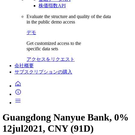
株価指数API
Evaluate the structure and quality of the data
in the public demo access
デモ
Get customized access to the
specific data sets
アクセスをリクエスト
会社概要
サブスクリプションの購入
Guangdong Nanyue Bank, 0%
12jul2021, CNY (91D)