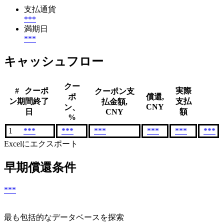
支払通貨
***
満期日
***
キャッシュフロー
クー
#
クーポ
実際
クーポン支
ポ
償還,
ン期間終了
支払
払金額,
CNY
ン、
日
CNY
額
%
1
***
***
***
***
***
***
Excelにエクスポート
早期償還条件
***
最も包括的なデータベースを探索