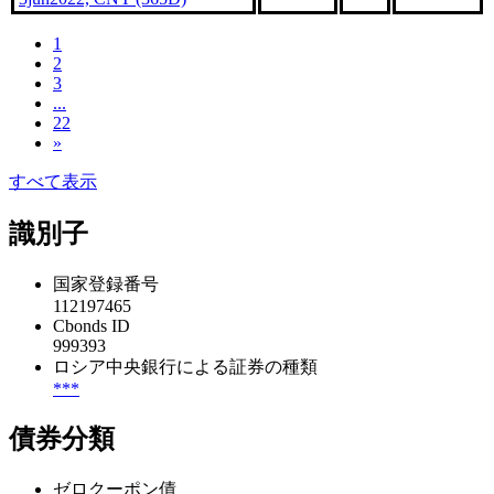
1
2
3
...
22
»
すべて表示
識別子
国家登録番号
112197465
Cbonds ID
999393
ロシア中央銀行による証券の種類
***
債券分類
ゼロクーポン債