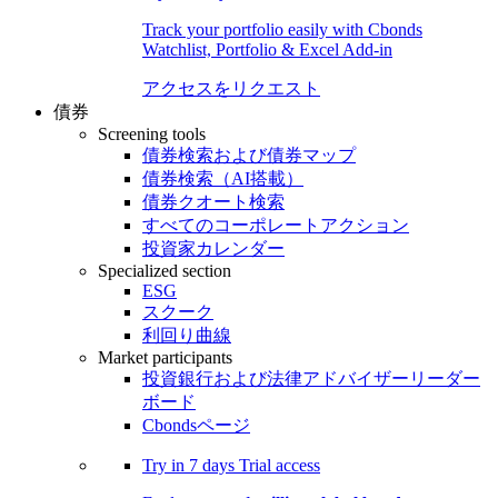
Track your portfolio easily with Cbonds
Watchlist, Portfolio & Excel Add-in
アクセスをリクエスト
債券
Screening tools
債券検索および債券マップ
債券検索（AI搭載）
債券クオート検索
すべてのコーポレートアクション
投資家カレンダー
Specialized section
ESG
スクーク
利回り曲線
Market participants
投資銀行および法律アドバイザーリーダー
ボード
Cbondsページ
Try in
7 days
Trial access