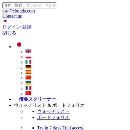
pro@cbonds.com
Contact us
ログイン
登録
閉じる
債券スクリーナー
ウォッチリスト & ポートフォリオ
ウォッチリスト
ポートフォリオ
Try in
7 days
Trial access