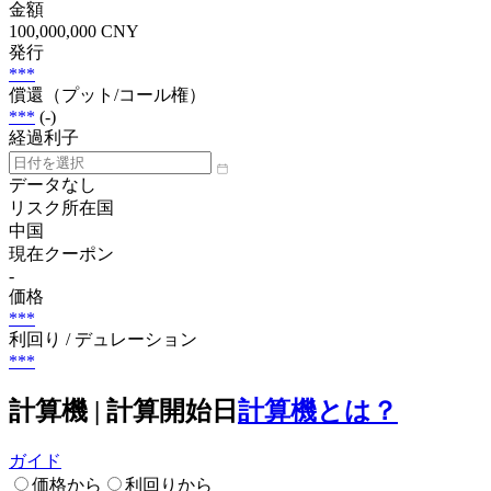
金額
100,000,000 CNY
発行
***
償還（プット/コール権）
***
(-)
経過利子
データなし
リスク所在国
中国
現在クーポン
-
価格
***
利回り / デュレーション
***
計算機 | 計算開始日
計算機とは？
ガイド
価格から
利回りから