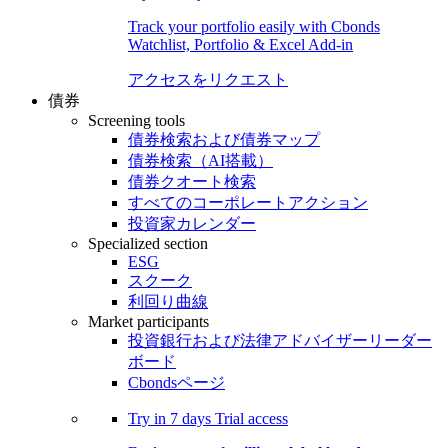
Track your portfolio easily with Cbonds
Watchlist, Portfolio & Excel Add-in
アクセスをリクエスト
債券
Screening tools
債券検索および債券マップ
債券検索（AI搭載）
債券クオート検索
すべてのコーポレートアクション
投資家カレンダー
Specialized section
ESG
スクーク
利回り曲線
Market participants
投資銀行および法律アドバイザーリーダー
ボード
Cbondsページ
Try in
7 days
Trial access