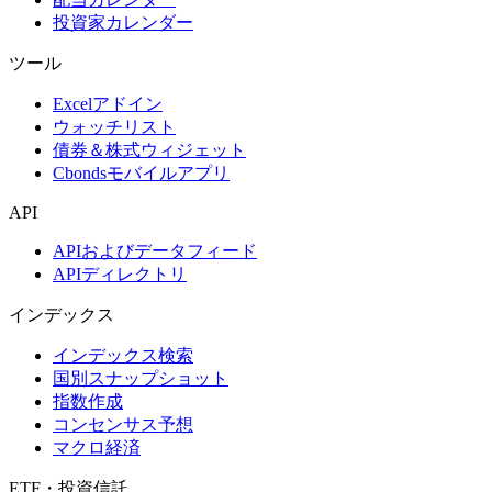
投資家カレンダー
ツール
Excelアドイン
ウォッチリスト
債券＆株式ウィジェット
Cbondsモバイルアプリ
API
APIおよびデータフィード
APIディレクトリ
インデックス
インデックス検索
国別スナップショット
指数作成
コンセンサス予想
マクロ経済
ETF・投資信託