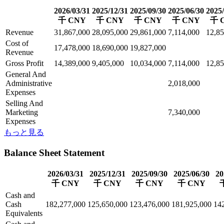
2026/03/31
2025/12/31
2025/09/30
2025/06/30
2025/
千 CNY
千 CNY
千 CNY
千 CNY
千 
Revenue
31,867,000
28,095,000
29,861,000
7,114,000
12,85
Cost of
17,478,000
18,690,000
19,827,000
Revenue
Gross Profit
14,389,000
9,405,000
10,034,000
7,114,000
12,85
General And
Administrative
2,018,000
Expenses
Selling And
Marketing
7,340,000
Expenses
もっと見る
Balance Sheet Statement
2026/03/31
2025/12/31
2025/09/30
2025/06/30
20
千 CNY
千 CNY
千 CNY
千 CNY
Cash and
Cash
182,277,000
125,650,000
123,476,000
181,925,000
14
Equivalents