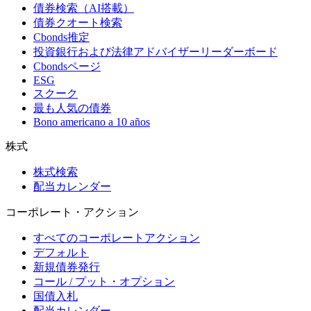
債券検索（AI搭載）
債券クオート検索
Cbonds推定
投資銀行および法律アドバイザーリーダーボード
Cbondsページ
ESG
スクーク
最も人気の債券
Bono americano a 10 años
株式
株式検索
配当カレンダー
コーポレート・アクション
すべてのコーポレートアクション
デフォルト
新規債券発行
コール / プット・オプション
国債入札
配当カレンダー