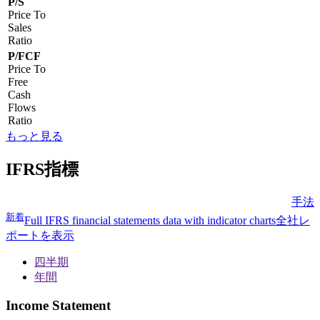
P/S
Price To
Sales
Ratio
P/FCF
Price To
Free
Cash
Flows
Ratio
もっと見る
IFRS指標
手法
新着
Full IFRS financial statements data with indicator charts
全社レ
ポートを表示
四半期
年間
Income Statement