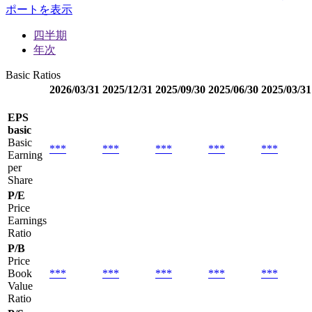
ポートを表示
四半期
年次
Basic Ratios
2026/03/31
2025/12/31
2025/09/30
2025/06/30
2025/03/31
EPS
basic
Basic
***
***
***
***
***
Earning
per
Share
P/E
Price
Earnings
Ratio
P/B
Price
Book
***
***
***
***
***
Value
Ratio