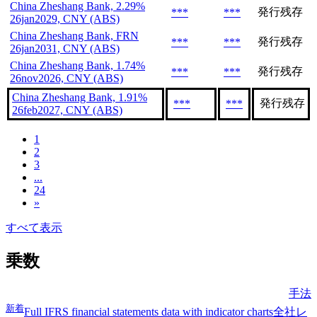
China Zheshang Bank, 2.29%
発行残存
***
***
26jan2029, CNY (ABS)
China Zheshang Bank, FRN
発行残存
***
***
26jan2031, CNY (ABS)
China Zheshang Bank, 1.74%
発行残存
***
***
26nov2026, CNY (ABS)
China Zheshang Bank, 1.91%
発行残存
***
***
26feb2027, CNY (ABS)
1
2
3
...
24
»
すべて表示
乗数
手法
新着
Full IFRS financial statements data with indicator charts
全社レ