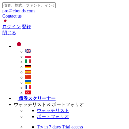
pro@cbonds.com
Contact us
ログイン
登録
閉じる
債券スクリーナー
ウォッチリスト & ポートフォリオ
ウォッチリスト
ポートフォリオ
Try in
7 days
Trial access