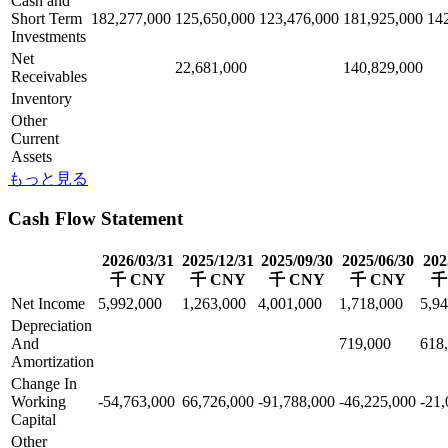
Cash and
Short Term
182,277,000
125,650,000
123,476,000
181,925,000
14
Investments
Net
22,681,000
140,829,000
Receivables
Inventory
Other
Current
Assets
もっと見る
Cash Flow Statement
2026/03/31
2025/12/31
2025/09/30
2025/06/30
202
千 CNY
千 CNY
千 CNY
千 CNY
千
Net Income
5,992,000
1,263,000
4,001,000
1,718,000
5,9
Depreciation
And
719,000
618
Amortization
Change In
Working
-54,763,000
66,726,000
-91,788,000
-46,225,000
-21,
Capital
Other