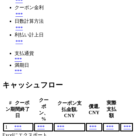
***
クーポン金利
***
日数計算方法
***
利払い計上日
***
支払通貨
***
満期日
***
キャッシュフロー
クー
#
クーポ
実際
クーポン支
ポ
償還,
ン期間終了
支払
払金額,
CNY
ン、
日
CNY
額
%
1
***
***
***
***
***
***
Excelにエクスポート