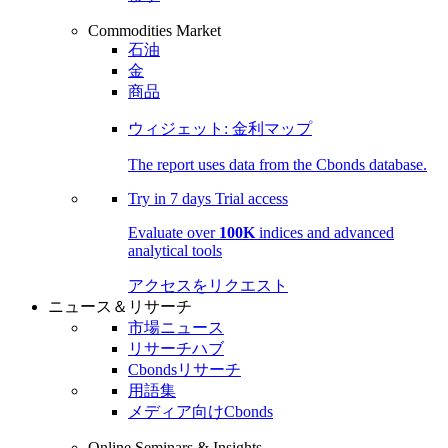
Commodities Market
石油
金
商品
ウィジェット: 金利マップ
The report uses data from the Cbonds database.
Try in
7 days
Trial access
Evaluate over
100K
indices and advanced
analytical tools
アクセスをリクエスト
ニュース＆リサーチ
市場ニュース
リサーチハブ
Cbondsリサーチ
用語集
メディア向けCbonds
Online Seminars & Insights