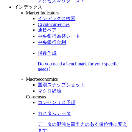
アクセスをリクエスト
インデックス
Market Indicators
インデックス検索
Cryptocurrencies
通貨ペア
中央銀行為替レート
中央銀行金利
指数作成
Do you need a benchmark for your specific
needs?
Macroeconomics
国別スナップショット
マクロ経済
Consensus
コンセンサス予想
カスタムデータ
データの混沌を競争力のある
優位性
に変え
ます