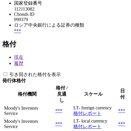
国家登録番号
112113082
Cbonds ID
999379
ロシア中央銀行による証券の種類
***
格付
現在
履歴
引き回された格付を表示
発行体格付
格付 /
日
格付機関
見通
スケール
付
し
LT- foreign currency
Moody's Investors
***
***
Service
格付レポート
LT- local currency
Moody's Investors
***
***
Service
格付レポート