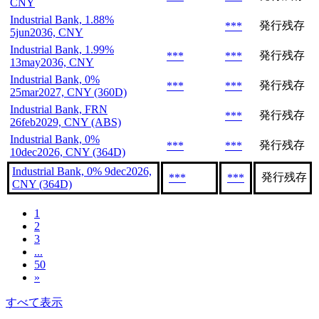
CNY
Industrial Bank, 1.88%
発行残存
***
5jun2036, CNY
Industrial Bank, 1.99%
発行残存
***
***
13may2036, CNY
Industrial Bank, 0%
発行残存
***
***
25mar2027, CNY (360D)
Industrial Bank, FRN
発行残存
***
26feb2029, CNY (ABS)
Industrial Bank, 0%
発行残存
***
***
10dec2026, CNY (364D)
Industrial Bank, 0% 9dec2026,
発行残存
***
***
CNY (364D)
1
2
3
...
50
»
すべて表示