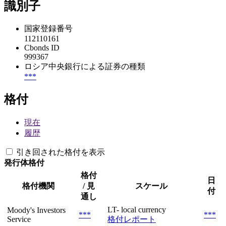
識別子
国家登録番号
112110161
Cbonds ID
999367
ロシア中央銀行による証券の種類
***
格付
現在
履歴
引き回された格付を表示
発行体格付
格付
日
格付機関
/ 見
スケール
付
通し
LT- local currency
Moody's Investors
***
***
Service
格付レポート