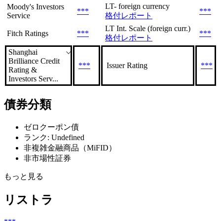
LT- foreign currency
Moody's Investors
***
***
Service
格付レポート
LT Int. Scale (foreign curr.)
Fitch Ratings
***
***
格付レポート
Shanghai
Brilliance Credit
***
Issuer Rating
***
Rating &
Investors Serv...
債券分類
ゼロクーポン債
ランク: Undefined
非複雑金融商品（MiFID）
非市場性証券
もっと見る
リストラ