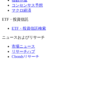
指数作成
コンセンサス予想
マクロ経済
ETF・投資信託
ETF・投資信託検索
ニュースおよびリサーチ
市場ニュース
リサーチハブ
Cbondsリサーチ
メディア向けCbonds
用語集
ヘルプ
会社概要
支払いの保証
CBONDS OLD
計算機