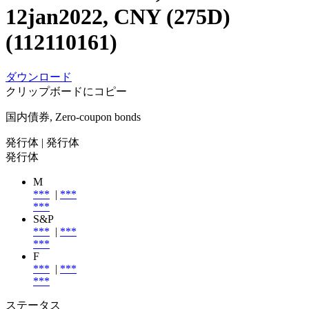
12jan2022, CNY (275D)
(112110161)
ダウンロード
クリップボードにコピー
国内債券, Zero-coupon bonds
発行体
| 発行体
発行体
M
***
|
***
***
S&P
***
|
***
***
F
***
|
***
***
ステータス