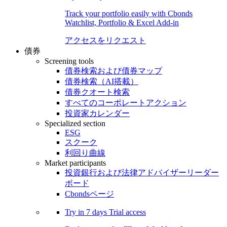
Track your portfolio easily with Cbonds
Watchlist, Portfolio & Excel Add-in
アクセスをリクエスト
債券
Screening tools
債券検索および債券マップ
債券検索（AI搭載）
債券クオート検索
すべてのコーポレートアクション
投資家カレンダー
Specialized section
ESG
スクーク
利回り曲線
Market participants
投資銀行および法律アドバイザーリーダー
ボード
Cbondsページ
Try in
7 days
Trial access