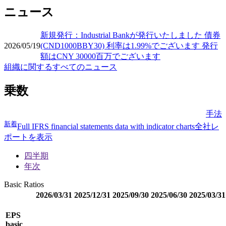
ニュース
新規発行：Industrial Bankが発行いたしました 債券
2026/05/19
(CND1000BBY30) 利率は1.99%でございます 発行
額はCNY 30000百万でございます
組織に関するすべてのニュース
乗数
手法
新着
Full IFRS financial statements data with indicator charts
全社レ
ポートを表示
四半期
年次
Basic Ratios
2026/03/31
2025/12/31
2025/09/30
2025/06/30
2025/03/31
EPS
basic