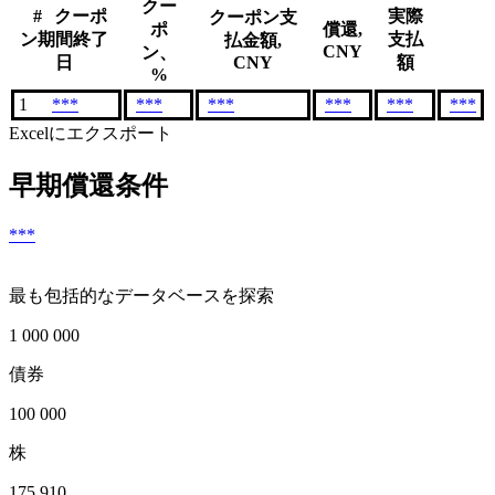
クー
#
クーポ
実際
クーポン支
ポ
償還,
ン期間終了
支払
払金額,
CNY
ン、
日
CNY
額
%
1
***
***
***
***
***
***
Excelにエクスポート
早期償還条件
***
最も包括的なデータベースを探索
1 000 000
債券
100 000
株
175 910