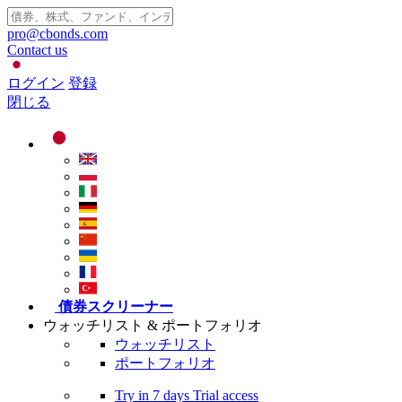
pro@cbonds.com
Contact us
ログイン
登録
閉じる
債券スクリーナー
ウォッチリスト & ポートフォリオ
ウォッチリスト
ポートフォリオ
Try in
7 days
Trial access