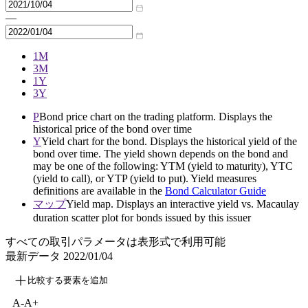
—
1M
3M
1Y
3Y
P
Bond price chart on the trading platform. Displays the
historical price of the bond over time
Y
Yield chart for the bond. Displays the historical yield of the
bond over time. The yield shown depends on the bond and
may be one of the following: YTM (yield to maturity), YTC
(yield to call), or YTP (yield to put). Yield measures
definitions are available in the
Bond Calculator Guide
マップ
Yield map. Displays an interactive yield vs. Macaulay
duration scatter plot for bonds issued by this issuer
すべての取引パラメータは表形式で利用可能
最新データ
2022/01/04
比較する要素を追加