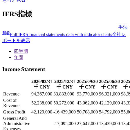
もっと見る
IFRS指標
手法
新着
Full IFRS financial statements data with indicator charts
全社レ
ポートを表示
四半期
年間
Income Statement
2026/03/31
2025/12/31
2025/09/30
2025/06/30
2025
千 CNY
千 CNY
千 CNY
千 CNY
千 
Revenue
94,367,000
33,833,000
93,770,000
96,921,000
98,9
Cost of
52,238,000
50,272,000
43,062,000
42,129,000
43,3
Revenue
Gross Profit
42,129,000
-16,439,000
50,708,000
54,792,000
55,6
General And
Administrative
-17,095,000
27,647,000
13,439,000
13,4
Expenses