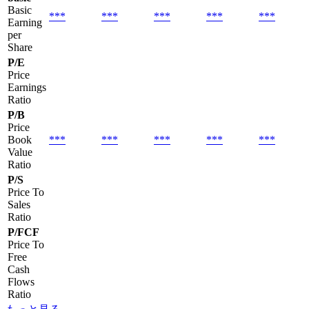
Basic
***
***
***
***
***
Earning
per
Share
P/E
Price
Earnings
Ratio
P/B
Price
Book
***
***
***
***
***
Value
Ratio
P/S
Price To
Sales
Ratio
P/FCF
Price To
Free
Cash
Flows
Ratio