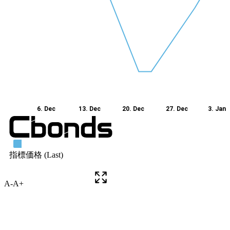
A-
A+