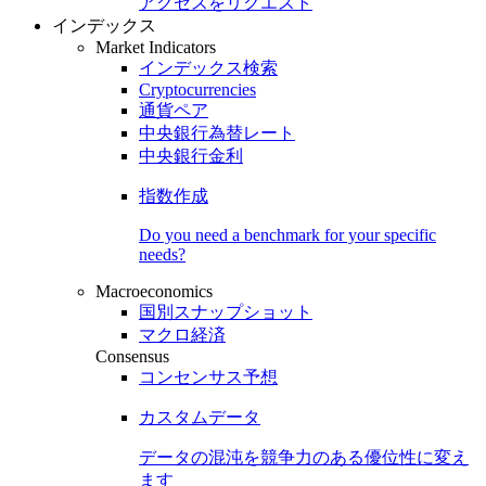
アクセスをリクエスト
インデックス
Market Indicators
インデックス検索
Cryptocurrencies
通貨ペア
中央銀行為替レート
中央銀行金利
指数作成
Do you need a benchmark for your specific
needs?
Macroeconomics
国別スナップショット
マクロ経済
Consensus
コンセンサス予想
カスタムデータ
データの混沌を競争力のある
優位性
に変え
ます