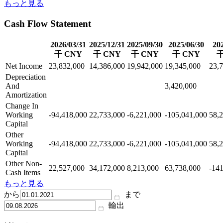
もっと見る
Cash Flow Statement
2026/03/31
2025/12/31
2025/09/30
2025/06/30
20
千 CNY
千 CNY
千 CNY
千 CNY
千
Net Income
23,832,000
14,386,000
19,942,000
19,345,000
23,
Depreciation
And
3,420,000
Amortization
Change In
Working
-94,418,000
22,733,000
-6,221,000
-105,041,000
58,
Capital
Other
Working
-94,418,000
22,733,000
-6,221,000
-105,041,000
58,
Capital
Other Non-
22,527,000
34,172,000
8,213,000
63,738,000
-14
Cash Items
もっと見る
から
まで
輸出