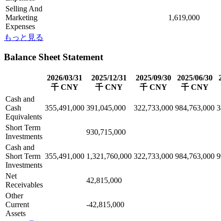
Selling And
Marketing
1,619,000
Expenses
もっと見る
Balance Sheet Statement
2026/03/31
2025/12/31
2025/09/30
2025/06/30
千 CNY
千 CNY
千 CNY
千 CNY
Cash and
Cash
355,491,000
391,045,000
322,733,000
984,763,000
3
Equivalents
Short Term
930,715,000
Investments
Cash and
Short Term
355,491,000
1,321,760,000
322,733,000
984,763,000
9
Investments
Net
42,815,000
Receivables
Other
Current
-42,815,000
Assets