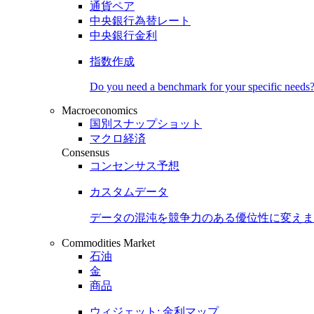
通貨ペア
中央銀行為替レート
中央銀行金利
指数作成
Do you need a benchmark for your specific needs
Macroeconomics
国別スナップショット
マクロ経済
Consensus
コンセンサス予想
カスタムデータ
データの混沌を競争力のある
優位性
に変えま
Commodities Market
石油
金
商品
ウィジェット: 金利マップ