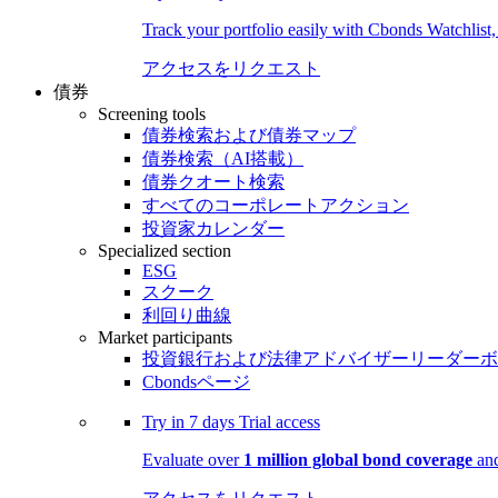
Track your portfolio easily with Cbonds Watchlist
アクセスをリクエスト
債券
Screening tools
債券検索および債券マップ
債券検索（AI搭載）
債券クオート検索
すべてのコーポレートアクション
投資家カレンダー
Specialized section
ESG
スクーク
利回り曲線
Market participants
投資銀行および法律アドバイザーリーダーボ
Cbondsページ
Try in
7 days
Trial access
Evaluate over
1 million global bond coverage
and