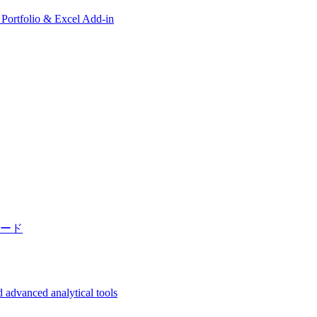
, Portfolio & Excel Add-in
ード
 advanced analytical tools