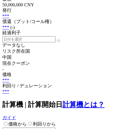
50,000,000 CNY
発行
***
償還（プット/コール権）
***
(-)
経過利子
データなし
リスク所在国
中国
現在クーポン
-
価格
***
利回り / デュレーション
***
計算機 | 計算開始日
計算機とは？
ガイド
価格から
利回りから