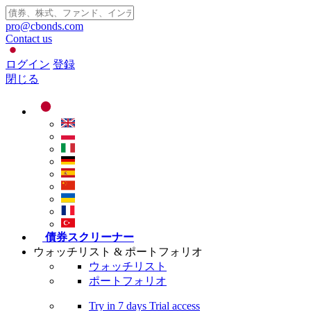
pro@cbonds.com
Contact us
ログイン
登録
閉じる
債券スクリーナー
ウォッチリスト & ポートフォリオ
ウォッチリスト
ポートフォリオ
Try in
7 days
Trial access