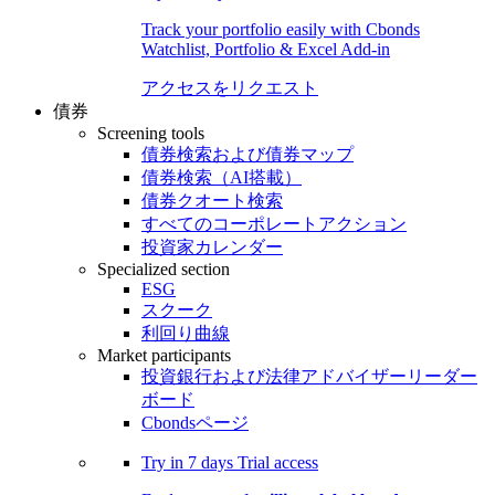
Track your portfolio easily with Cbonds
Watchlist, Portfolio & Excel Add-in
アクセスをリクエスト
債券
Screening tools
債券検索および債券マップ
債券検索（AI搭載）
債券クオート検索
すべてのコーポレートアクション
投資家カレンダー
Specialized section
ESG
スクーク
利回り曲線
Market participants
投資銀行および法律アドバイザーリーダー
ボード
Cbondsページ
Try in
7 days
Trial access