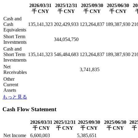
2026/03/31
2025/12/31
2025/09/30
2025/06/30
20
千 CNY
千 CNY
千 CNY
千 CNY
Cash and
Cash
135,141,323
202,429,933
123,264,837
189,387,930
21
Equivalents
Short Term
344,054,750
Investments
Cash and
Short Term
135,141,323
546,484,683
123,264,837
189,387,930
21
Investments
Net
3,741,835
Receivables
Other
Current
Assets
もっと見る
Cash Flow Statement
2026/03/31
2025/12/31
2025/09/30
2025/06/30
202
千 CNY
千 CNY
千 CNY
千 CNY
千
Net Income
6,600,003
5,385,651