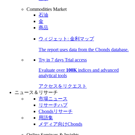
Commodities Market
石油
金
商品
ウィジェット: 金利マップ
The report uses data from the Cbonds database.
Try in
7 days
Trial access
Evaluate over
100K
indices and advanced
analytical tools
アクセスをリクエスト
ニュース＆リサーチ
市場ニュース
リサーチハブ
Cbondsリサーチ
用語集
メディア向けCbonds
Online Seminars & Insights