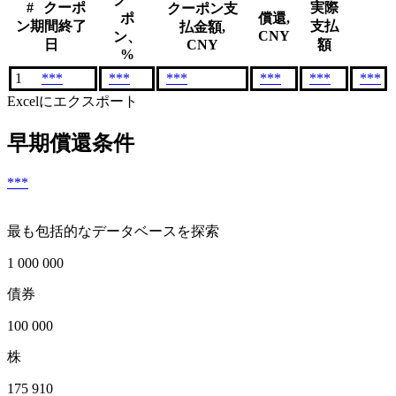
#
クーポ
実際
クーポン支
ポ
償還,
ン期間終了
支払
払金額,
CNY
ン、
日
CNY
額
%
1
***
***
***
***
***
***
Excelにエクスポート
早期償還条件
***
最も包括的なデータベースを探索
1 000 000
債券
100 000
株
175 910