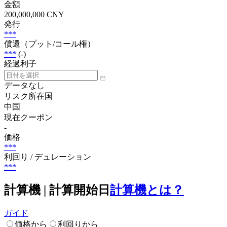
金額
200,000,000 CNY
発行
***
償還（プット/コール権）
***
(-)
経過利子
データなし
リスク所在国
中国
現在クーポン
-
価格
***
利回り / デュレーション
***
計算機 | 計算開始日
計算機とは？
ガイド
価格から
利回りから