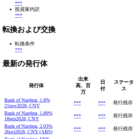
***
投資家内訳
***
転換および交換
転換条件
***
最新の発行体
出来
日
ステータ
発行体
高、百
付
ス
万
Bank of Nanjing, 1.8%
発行残存
***
***
21nov2028, CNY
Bank of Nanjing, 1.89%
発行残存
***
***
18sep2028, CNY
Bank of Nanjing, 2.03%
発行残存
***
***
26oct2026, CNY (ABS)