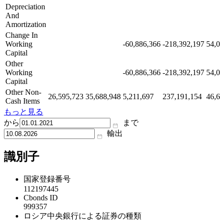
Depreciation
And
Amortization
Change In
Working
-60,886,366
-218,392,197
54,
Capital
Other
Working
-60,886,366
-218,392,197
54,
Capital
Other Non-
26,595,723
35,688,948
5,211,697
237,191,154
46,
Cash Items
もっと見る
から
まで
輸出
識別子
国家登録番号
112197445
Cbonds ID
999357
ロシア中央銀行による証券の種類