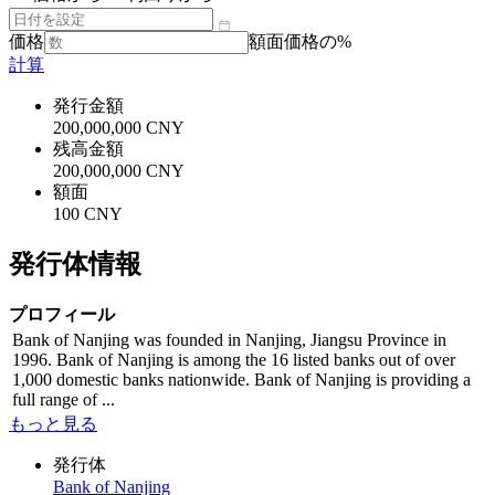
価格
額面価格の%
計算
発行金額
200,000,000 CNY
残高金額
200,000,000 CNY
額面
100 CNY
発行体情報
プロフィール
Bank of Nanjing was founded in Nanjing, Jiangsu Province in
1996. Bank of Nanjing is among the 16 listed banks out of over
1,000 domestic banks nationwide. Bank of Nanjing is providing a
full range of ...
もっと見る
発行体
Bank of Nanjing