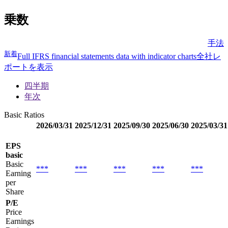
乗数
手法
新着
Full IFRS financial statements data with indicator charts
全社レ
ポートを表示
四半期
年次
Basic Ratios
2026/03/31
2025/12/31
2025/09/30
2025/06/30
2025/03/31
EPS
basic
Basic
***
***
***
***
***
Earning
per
Share
P/E
Price
Earnings