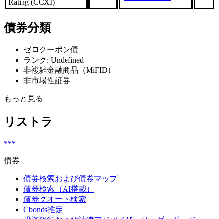
Rating (CCXI)
債券分類
ゼロクーポン債
ランク: Undefined
非複雑金融商品（MiFID）
非市場性証券
もっと見る
リストラ
***
債券
債券検索および債券マップ
債券検索（AI搭載）
債券クオート検索
Cbonds推定