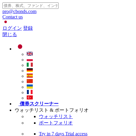
pro@cbonds.com
Contact us
ログイン
登録
閉じる
債券スクリーナー
ウォッチリスト & ポートフォリオ
ウォッチリスト
ポートフォリオ
Try in
7 days
Trial access