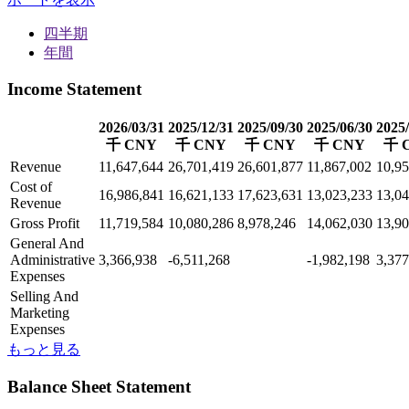
四半期
年間
Income Statement
2026/03/31
2025/12/31
2025/09/30
2025/06/30
2025/
千 CNY
千 CNY
千 CNY
千 CNY
千 
Revenue
11,647,644
26,701,419
26,601,877
11,867,002
10,95
Cost of
16,986,841
16,621,133
17,623,631
13,023,233
13,04
Revenue
Gross Profit
11,719,584
10,080,286
8,978,246
14,062,030
13,90
General And
Administrative
3,366,938
-6,511,268
-1,982,198
3,377
Expenses
Selling And
Marketing
Expenses
もっと見る
Balance Sheet Statement