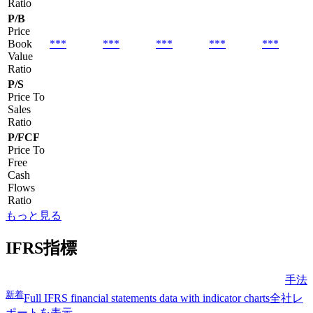
Ratio
P/B
Price
Book
***
***
***
***
***
Value
Ratio
P/S
Price To
Sales
Ratio
P/FCF
Price To
Free
Cash
Flows
Ratio
もっと見る
IFRS指標
手法
新着
Full IFRS financial statements data with indicator charts
全社レ
ポートを表示