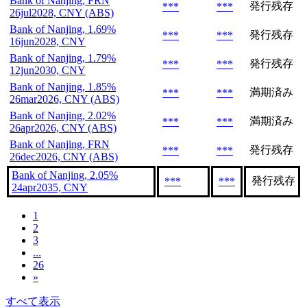
Bank of Nanjing, FRN
発行残存
***
***
26jul2028, CNY (ABS)
Bank of Nanjing, 1.69%
発行残存
***
***
16jun2028, CNY
Bank of Nanjing, 1.79%
発行残存
***
***
12jun2030, CNY
Bank of Nanjing, 1.85%
満期済み
***
***
26mar2026, CNY (ABS)
Bank of Nanjing, 2.02%
満期済み
***
***
26apr2026, CNY (ABS)
Bank of Nanjing, FRN
発行残存
***
***
26dec2026, CNY (ABS)
Bank of Nanjing, 2.05%
発行残存
***
***
24apr2035, CNY
1
2
3
...
26
»
すべて表示