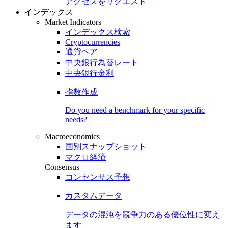
アクセスをリクエスト
インデックス
Market Indicators
インデックス検索
Cryptocurrencies
通貨ペア
中央銀行為替レート
中央銀行金利
指数作成
Do you need a benchmark for your specific
needs?
Macroeconomics
国別スナップショット
マクロ経済
Consensus
コンセンサス予想
カスタムデータ
データの混沌を競争力のある
優位性
に変え
ます