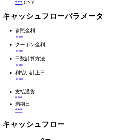
***
CNY
キャッシュフローパラメータ
参照金利
***
クーポン金利
***
日数計算方法
***
利払い計上日
***
支払通貨
***
満期日
***
キャッシュフロー
クー