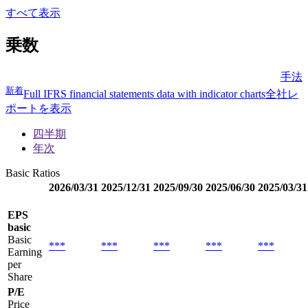
すべて表示
乗数
手法
新着
Full IFRS financial statements data with indicator charts
全社レ
ポートを表示
四半期
年次
Basic Ratios
2026/03/31
2025/12/31
2025/09/30
2025/06/30
2025/03/31
EPS
basic
Basic
***
***
***
***
***
Earning
per
Share
P/E
Price