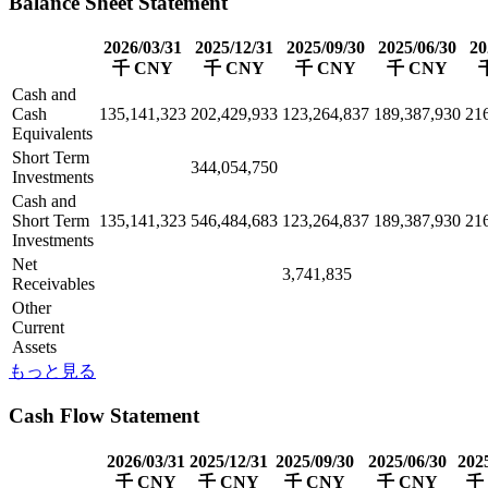
Balance Sheet Statement
2026/03/31
2025/12/31
2025/09/30
2025/06/30
20
千 CNY
千 CNY
千 CNY
千 CNY
Cash and
Cash
135,141,323
202,429,933
123,264,837
189,387,930
21
Equivalents
Short Term
344,054,750
Investments
Cash and
Short Term
135,141,323
546,484,683
123,264,837
189,387,930
21
Investments
Net
3,741,835
Receivables
Other
Current
Assets
もっと見る
Cash Flow Statement
2026/03/31
2025/12/31
2025/09/30
2025/06/30
202
千 CNY
千 CNY
千 CNY
千 CNY
千