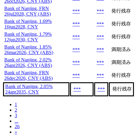
26oct2026, CNY (ABS)
Bank of Nanjing, FRN
発行残存
***
***
26jul2028, CNY (ABS)
Bank of Nanjing, 1.69%
発行残存
***
***
16jun2028, CNY
Bank of Nanjing, 1.79%
発行残存
***
***
12jun2030, CNY
Bank of Nanjing, 1.85%
満期済み
***
***
26mar2026, CNY (ABS)
Bank of Nanjing, 2.02%
満期済み
***
***
26apr2026, CNY (ABS)
Bank of Nanjing, FRN
発行残存
***
***
26dec2026, CNY (ABS)
Bank of Nanjing, 2.05%
発行残存
***
***
24apr2035, CNY
1
2
3
...
26
»