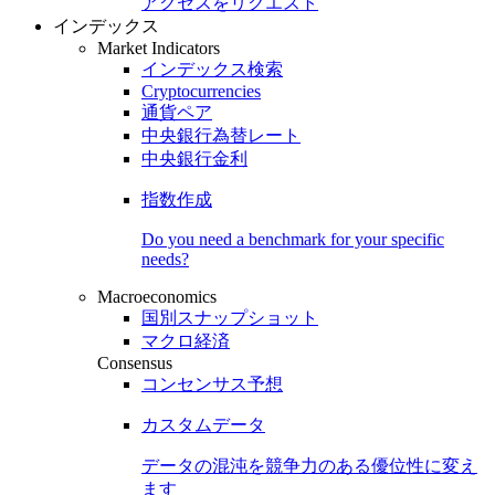
アクセスをリクエスト
インデックス
Market Indicators
インデックス検索
Cryptocurrencies
通貨ペア
中央銀行為替レート
中央銀行金利
指数作成
Do you need a benchmark for your specific
needs?
Macroeconomics
国別スナップショット
マクロ経済
Consensus
コンセンサス予想
カスタムデータ
データの混沌を競争力のある
優位性
に変え
ます