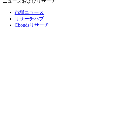
ニュースおよびリサーチ
市場ニュース
リサーチハブ
Cbondsリサーチ
メディア向けCbonds
用語集
ヘルプ
会社概要
支払いの保証
CBONDS OLD
計算機
債券クオート検索