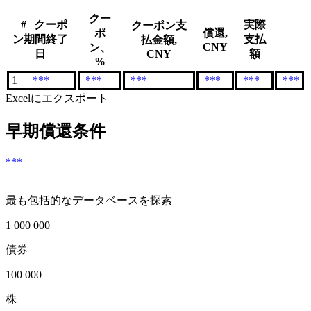
クー
#
クーポ
実際
クーポン支
ポ
償還,
ン期間終了
支払
払金額,
CNY
ン、
日
CNY
額
%
1
***
***
***
***
***
***
Excelにエクスポート
早期償還条件
***
最も包括的なデータベースを探索
1 000 000
債券
100 000
株