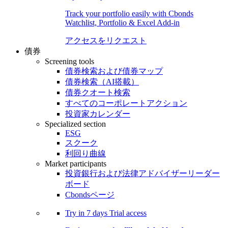
Track your portfolio easily with Cbonds
Watchlist, Portfolio & Excel Add-in
アクセスをリクエスト
債券
Screening tools
債券検索および債券マップ
債券検索（AI搭載）
債券クオート検索
すべてのコーポレートアクション
投資家カレンダー
Specialized section
ESG
スクーク
利回り曲線
Market participants
投資銀行および法律アドバイザーリーダー
ボード
Cbondsページ
Try in
7 days
Trial access