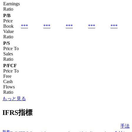
Earnings
Ratio
P/B
Price
Book
***
***
***
***
***
Value
Ratio
P/S
Price To
Sales
Ratio
P/FCF
Price To
Free
Cash
Flows
Ratio
もっと見る
IFRS指標
手法
新着