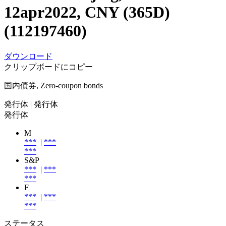
12apr2022, CNY (365D)
(112197460)
ダウンロード
クリップボードにコピー
国内債券, Zero-coupon bonds
発行体
| 発行体
発行体
M
***
|
***
***
S&P
***
|
***
***
F
***
|
***
***
ステータス