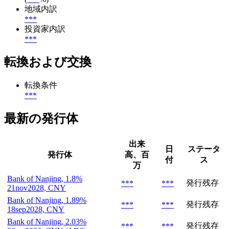
地域内訳
***
投資家内訳
***
転換および交換
転換条件
***
最新の発行体
出来
日
ステータ
発行体
高、百
付
ス
万
Bank of Nanjing, 1.8%
発行残存
***
***
21nov2028, CNY
Bank of Nanjing, 1.89%
発行残存
***
***
18sep2028, CNY
Bank of Nanjing, 2.03%
発行残存
***
***