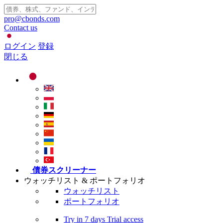
pro@cbonds.com
Contact us
ログイン
登録
閉じる
債券スクリーナー
ウォッチリスト & ポートフォリオ
ウォッチリスト
ポートフォリオ
Try in
7 days
Trial access