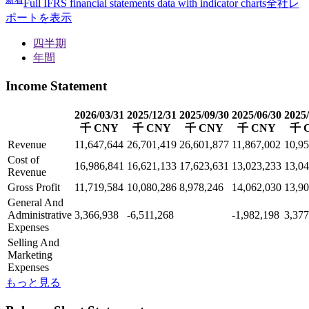
Full IFRS financial statements data with indicator charts
全社レ
ポートを表示
四半期
年間
Income Statement
2026/03/31
2025/12/31
2025/09/30
2025/06/30
2025/
千 CNY
千 CNY
千 CNY
千 CNY
千 
Revenue
11,647,644
26,701,419
26,601,877
11,867,002
10,95
Cost of
16,986,841
16,621,133
17,623,631
13,023,233
13,04
Revenue
Gross Profit
11,719,584
10,080,286
8,978,246
14,062,030
13,90
General And
Administrative
3,366,938
-6,511,268
-1,982,198
3,377
Expenses
Selling And
Marketing
Expenses
もっと見る