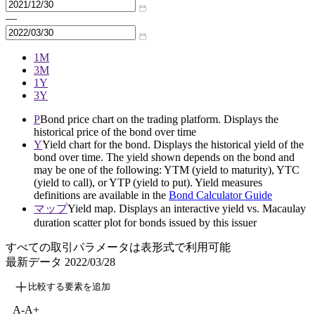
—
1M
3M
1Y
3Y
P
Bond price chart on the trading platform. Displays the
historical price of the bond over time
Y
Yield chart for the bond. Displays the historical yield of the
bond over time. The yield shown depends on the bond and
may be one of the following: YTM (yield to maturity), YTC
(yield to call), or YTP (yield to put). Yield measures
definitions are available in the
Bond Calculator Guide
マップ
Yield map. Displays an interactive yield vs. Macaulay
duration scatter plot for bonds issued by this issuer
すべての取引パラメータは表形式で利用可能
最新データ
2022/03/28
比較する要素を追加