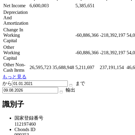
Net Income
6,600,003
5,385,651
Depreciation
And
Amortization
Change In
Working
-60,886,366
-218,392,197
54,
Capital
Other
Working
-60,886,366
-218,392,197
54,
Capital
Other Non-
26,595,723
35,688,948
5,211,697
237,191,154
46,
Cash Items
もっと見る
から
まで
輸出
識別子
国家登録番号
112197460
Cbonds ID
999353