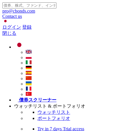
pro@cbonds.com
Contact us
ログイン
登録
閉じる
債券スクリーナー
ウォッチリスト & ポートフォリオ
ウォッチリスト
ポートフォリオ
Try in
7 days
Trial access