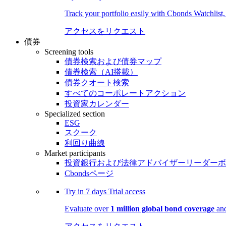
Track your portfolio easily with Cbonds Watchlist
アクセスをリクエスト
債券
Screening tools
債券検索および債券マップ
債券検索（AI搭載）
債券クオート検索
すべてのコーポレートアクション
投資家カレンダー
Specialized section
ESG
スクーク
利回り曲線
Market participants
投資銀行および法律アドバイザーリーダーボ
Cbondsページ
Try in
7 days
Trial access
Evaluate over
1 million global bond coverage
and