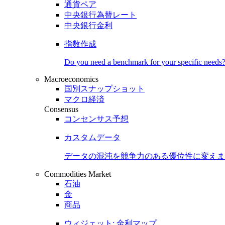
通貨ペア
中央銀行為替レート
中央銀行金利
指数作成
Do you need a benchmark for your specific needs
Macroeconomics
国別スナップショット
マクロ経済
Consensus
コンセンサス予想
カスタムデータ
データの混沌を競争力のある
優位性
に変えま
Commodities Market
石油
金
商品
ウィジェット: 金利マップ