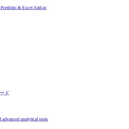
, Portfolio & Excel Add-in
ード
 advanced analytical tools