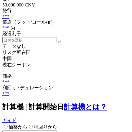
50,000,000 CNY
発行
***
償還（プット/コール権）
***
(-)
経過利子
データなし
リスク所在国
中国
現在クーポン
-
価格
***
利回り / デュレーション
***
計算機 | 計算開始日
計算機とは？
ガイド
価格から
利回りから