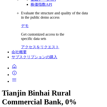
株価指数API
Evaluate the structure and quality of the data
in the public demo access
デモ
Get customized access to the
specific data sets
アクセスをリクエスト
会社概要
サブスクリプションの購入
Tianjin Binhai Rural
Commercial Bank, 0%