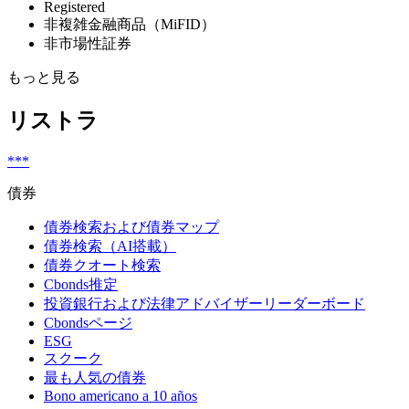
Registered
非複雑金融商品（MiFID）
非市場性証券
もっと見る
リストラ
***
債券
債券検索および債券マップ
債券検索（AI搭載）
債券クオート検索
Cbonds推定
投資銀行および法律アドバイザーリーダーボード
Cbondsページ
ESG
スクーク
最も人気の債券
Bono americano a 10 años