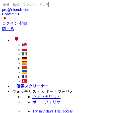
pro@cbonds.com
Contact us
ログイン
登録
閉じる
債券スクリーナー
ウォッチリスト & ポートフォリオ
ウォッチリスト
ポートフォリオ
Try in
7 days
Trial access