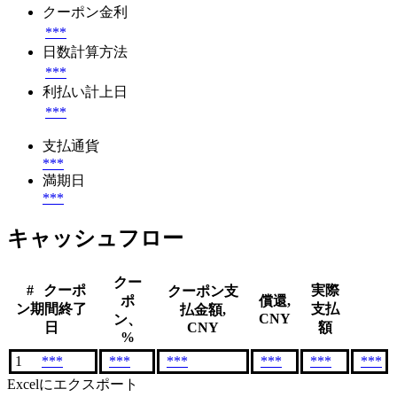
クーポン金利
***
日数計算方法
***
利払い計上日
***
支払通貨
***
満期日
***
キャッシュフロー
クー
#
クーポ
実際
クーポン支
ポ
償還,
ン期間終了
支払
払金額,
CNY
ン、
日
CNY
額
%
1
***
***
***
***
***
***
Excelにエクスポート