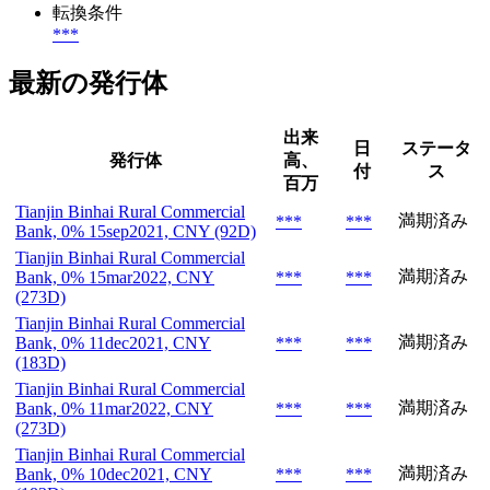
転換条件
***
最新の発行体
出来
日
ステータ
発行体
高、
付
ス
百万
Tianjin Binhai Rural Commercial
満期済み
***
***
Bank, 0% 15sep2021, CNY (92D)
Tianjin Binhai Rural Commercial
満期済み
Bank, 0% 15mar2022, CNY
***
***
(273D)
Tianjin Binhai Rural Commercial
満期済み
Bank, 0% 11dec2021, CNY
***
***
(183D)
Tianjin Binhai Rural Commercial
満期済み
Bank, 0% 11mar2022, CNY
***
***
(273D)
Tianjin Binhai Rural Commercial
満期済み
Bank, 0% 10dec2021, CNY
***
***