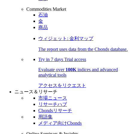
Commodities Market
石油
金
商品
ウィジェット: 金利マップ
The report uses data from the Cbonds database.
Try in
7 days
Trial access
Evaluate over
100K
indices and advanced
analytical tools
アクセスをリクエスト
ニュース＆リサーチ
市場ニュース
リサーチハブ
Cbondsリサーチ
用語集
メディア向けCbonds
Online Seminars & Insights