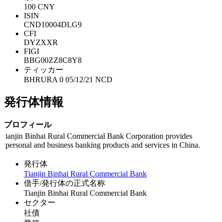
100 CNY
ISIN
CND10004DLG9
CFI
DYZXXR
FIGI
BBG00ZZ8C8Y8
ティッカー
BHRURA 0 05/12/21 NCD
発行体情報
プロフィール
ianjin Binhai Rural Commercial Bank Corporation provides
personal and business banking products and services in China.
発行体
Tianjin Binhai Rural Commercial Bank
借手/発行体の正式名称
Tianjin Binhai Rural Commercial Bank
セクター
社債