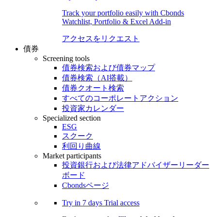
Track your portfolio easily with Cbonds
Watchlist, Portfolio & Excel Add-in
アクセスをリクエスト
債券
Screening tools
債券検索および債券マップ
債券検索（AI搭載）
債券クオート検索
すべてのコーポレートアクション
投資家カレンダー
Specialized section
ESG
スクーク
利回り曲線
Market participants
投資銀行および法律アドバイザーリーダー
ボード
Cbondsページ
Try in
7 days
Trial access