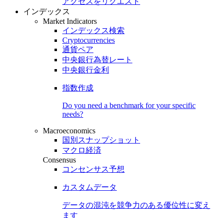
アクセスをリクエスト
インデックス
Market Indicators
インデックス検索
Cryptocurrencies
通貨ペア
中央銀行為替レート
中央銀行金利
指数作成
Do you need a benchmark for your specific
needs?
Macroeconomics
国別スナップショット
マクロ経済
Consensus
コンセンサス予想
カスタムデータ
データの混沌を競争力のある
優位性
に変え
ます