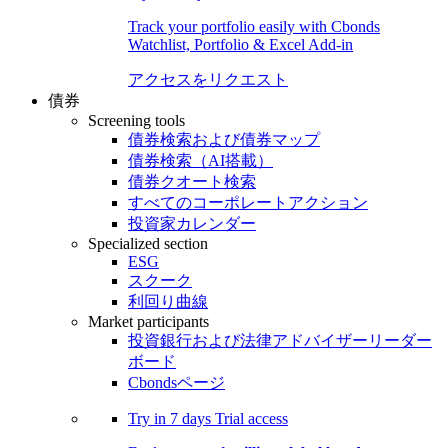
Track your portfolio easily with Cbonds
Watchlist, Portfolio & Excel Add-in
アクセスをリクエスト
債券
Screening tools
債券検索および債券マップ
債券検索（AI搭載）
債券クオート検索
すべてのコーポレートアクション
投資家カレンダー
Specialized section
ESG
スクーク
利回り曲線
Market participants
投資銀行および法律アドバイザーリーダー
ボード
Cbondsページ
Try in
7 days
Trial access