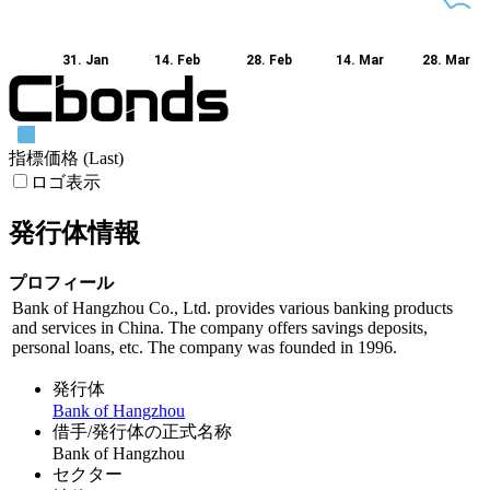
31. Jan
14. Feb
28. Feb
14. Mar
28. Mar
指標価格 (Last)
ロゴ表示
発行体情報
プロフィール
Bank of Hangzhou Co., Ltd. provides various banking products
and services in China. The company offers savings deposits,
personal loans, etc. The company was founded in 1996.
発行体
Bank of Hangzhou
借手/発行体の正式名称
Bank of Hangzhou
セクター