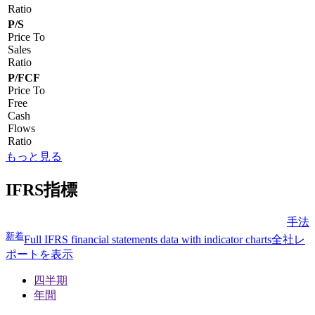
Ratio
P/S
Price To
Sales
Ratio
P/FCF
Price To
Free
Cash
Flows
Ratio
もっと見る
IFRS指標
手法
新着
Full IFRS financial statements data with indicator charts
全社レ
ポートを表示
四半期
年間