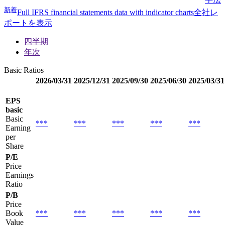
新着
Full IFRS financial statements data with indicator charts
全社レ
ポートを表示
四半期
年次
Basic Ratios
2026/03/31
2025/12/31
2025/09/30
2025/06/30
2025/03/31
EPS
basic
Basic
***
***
***
***
***
Earning
per
Share
P/E
Price
Earnings
Ratio
P/B
Price
Book
***
***
***
***
***
Value