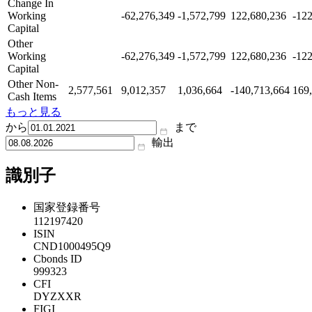
Change In
Working
-62,276,349
-1,572,799
122,680,236
-12
Capital
Other
Working
-62,276,349
-1,572,799
122,680,236
-12
Capital
Other Non-
2,577,561
9,012,357
1,036,664
-140,713,664
169
Cash Items
もっと見る
から
まで
輸出
識別子
国家登録番号
112197420
ISIN
CND1000495Q9
Cbonds ID
999323
CFI
DYZXXR
FIGI