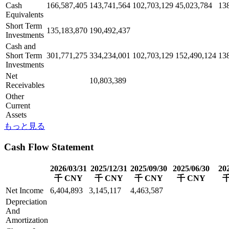
Cash
166,587,405
143,741,564
102,703,129
45,023,784
13
Equivalents
Short Term
135,183,870
190,492,437
Investments
Cash and
Short Term
301,771,275
334,234,001
102,703,129
152,490,124
13
Investments
Net
10,803,389
Receivables
Other
Current
Assets
もっと見る
Cash Flow Statement
2026/03/31
2025/12/31
2025/09/30
2025/06/30
20
千 CNY
千 CNY
千 CNY
千 CNY
千
Net Income
6,404,893
3,145,117
4,463,587
Depreciation
And
Amortization