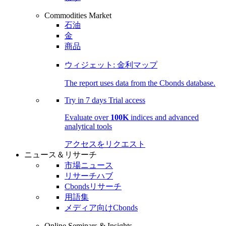
Commodities Market
石油
金
商品
ウィジェット: 金利マップ
The report uses data from the Cbonds database.
Try in
7 days
Trial access
Evaluate over
100K
indices and advanced
analytical tools
アクセスをリクエスト
ニュース＆リサーチ
市場ニュース
リサーチハブ
Cbondsリサーチ
用語集
メディア向けCbonds
Online Seminars & Insights