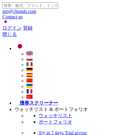
pro@cbonds.com
Contact us
ログイン
登録
閉じる
債券スクリーナー
ウォッチリスト & ポートフォリオ
ウォッチリスト
ポートフォリオ
Try in
7 days
Trial access