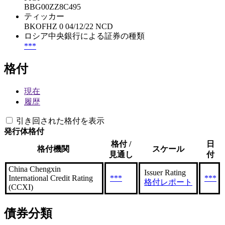
BBG00ZZ8C495
ティッカー
BKOFHZ 0 04/12/22 NCD
ロシア中央銀行による証券の種類
***
格付
現在
履歴
引き回された格付を表示
発行体格付
格付 /
日
格付機関
スケール
見通し
付
China Chengxin
Issuer Rating
International Credit Rating
***
***
格付レポート
(CCXI)
債券分類