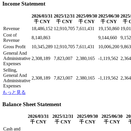
Income Statement
2026/03/31
2025/12/31
2025/09/30
2025/06/30
2025/
千 CNY
千 CNY
千 CNY
千 CNY
千 
Revenue
18,486,152
12,910,705
7,611,431
19,150,860
19,01
Cost of
8,140,863
9,144,660
9,152
Revenue
Gross Profit
10,345,289
12,910,705
7,611,431
10,006,200
9,863
General And
Administrative
2,308,189
7,823,007
2,380,165
-1,119,562
2,364
Expenses
Selling,
General And
2,308,189
7,823,007
2,380,165
-1,119,562
2,364
Administrative
Expenses
もっと見る
Balance Sheet Statement
2026/03/31
2025/12/31
2025/09/30
2025/06/30
20
千 CNY
千 CNY
千 CNY
千 CNY
Cash and