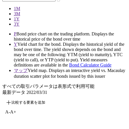
1M
3M
1Y
3Y
P
Bond price chart on the trading platform. Displays the
historical price of the bond over time
Y
Yield chart for the bond. Displays the historical yield of the
bond over time. The yield shown depends on the bond and
may be one of the following: YTM (yield to maturity), YTC
(yield to call), or YTP (yield to put). Yield measures
definitions are available in the
Bond Calculator Guide
マップ
Yield map. Displays an interactive yield vs. Macaulay
duration scatter plot for bonds issued by this issuer
すべての取引パラメータは表形式で利用可能
最新データ
2022/03/31
比較する要素を追加