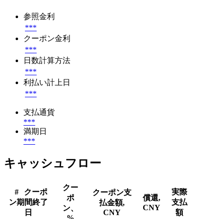
参照金利
***
クーポン金利
***
日数計算方法
***
利払い計上日
***
支払通貨
***
満期日
***
キャッシュフロー
クー
#
クーポ
実際
クーポン支
ポ
償還,
ン期間終了
支払
払金額,
CNY
ン、
日
CNY
額
%