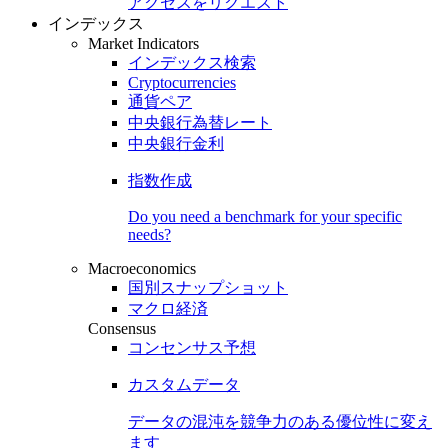
アクセスをリクエスト
インデックス
Market Indicators
インデックス検索
Cryptocurrencies
通貨ペア
中央銀行為替レート
中央銀行金利
指数作成
Do you need a benchmark for your specific
needs?
Macroeconomics
国別スナップショット
マクロ経済
Consensus
コンセンサス予想
カスタムデータ
データの混沌を競争力のある
優位性
に変え
ます