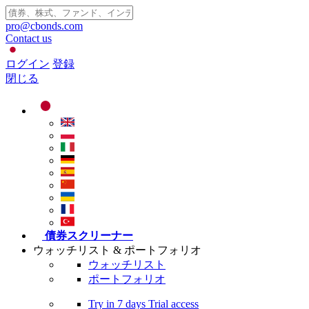
pro@cbonds.com
Contact us
ログイン
登録
閉じる
債券スクリーナー
ウォッチリスト & ポートフォリオ
ウォッチリスト
ポートフォリオ
Try in
7 days
Trial access