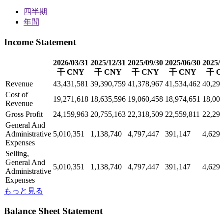
四半期
年間
Income Statement
2026/03/31
2025/12/31
2025/09/30
2025/06/30
2025/
千 CNY
千 CNY
千 CNY
千 CNY
千 
Revenue
43,431,581
39,390,759
41,378,967
41,534,462
40,29
Cost of
19,271,618
18,635,596
19,060,458
18,974,651
18,00
Revenue
Gross Profit
24,159,963
20,755,163
22,318,509
22,559,811
22,29
General And
Administrative
5,010,351
1,138,740
4,797,447
391,147
4,629
Expenses
Selling,
General And
5,010,351
1,138,740
4,797,447
391,147
4,629
Administrative
Expenses
もっと見る
Balance Sheet Statement