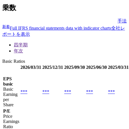
乗数
手法
新着
Full IFRS financial statements data with indicator charts
全社レ
ポートを表示
四半期
年次
Basic Ratios
2026/03/31
2025/12/31
2025/09/30
2025/06/30
2025/03/31
EPS
basic
Basic
***
***
***
***
***
Earning
per
Share
P/E
Price
Earnings
Ratio