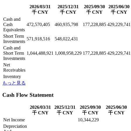
2026/03/31
2025/12/31
2025/09/30
2025/06/30
千 CNY
千 CNY
千 CNY
千 CNY
Cash and
Cash
472,570,405
460,935,798
177,228,885
429,229,741
Equivalents
Short Term
571,918,516
548,022,431
Investments
Cash and
Short Term
1,044,488,921
1,008,958,229
177,228,885
429,229,741
Investments
Net
Receivables
Inventory
もっと見る
Cash Flow Statement
2026/03/31
2025/12/31
2025/09/30
2025/06/30
千 CNY
千 CNY
千 CNY
千 CNY
Net Income
10,344,229
Depreciation