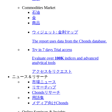
Commodities Market
石油
金
商品
ウィジェット: 金利マップ
The report uses data from the Cbonds database.
Try in
7 days
Trial access
Evaluate over
100K
indices and advanced
analytical tools
アクセスをリクエスト
ニュース＆リサーチ
市場ニュース
リサーチハブ
Cbondsリサーチ
用語集
メディア向けCbonds
Online Seminars & Insights