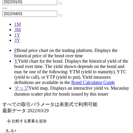
—
1M
3M
1Y
3Y
P
Bond price chart on the trading platform. Displays the
historical price of the bond over time
Y
Yield chart for the bond. Displays the historical yield of the
bond over time. The yield shown depends on the bond and
may be one of the following: YTM (yield to maturity), YTC
(yield to call), or YTP (yield to put). Yield measures
definitions are available in the
Bond Calculator Guide
マップ
Yield map. Displays an interactive yield vs. Macaulay
duration scatter plot for bonds issued by this issuer
すべての取引パラメータは表形式で利用可能
最新データ
2022/03/29
比較する要素を追加