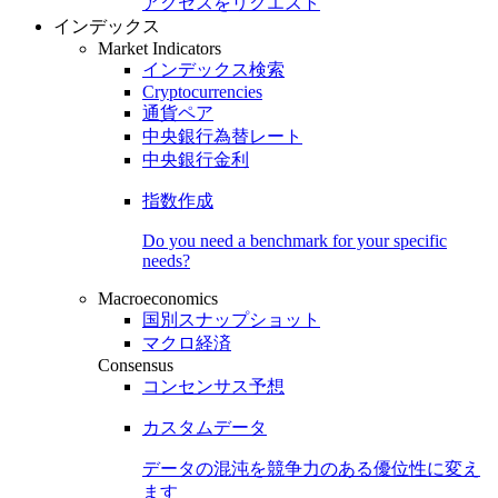
アクセスをリクエスト
インデックス
Market Indicators
インデックス検索
Cryptocurrencies
通貨ペア
中央銀行為替レート
中央銀行金利
指数作成
Do you need a benchmark for your specific
needs?
Macroeconomics
国別スナップショット
マクロ経済
Consensus
コンセンサス予想
カスタムデータ
データの混沌を競争力のある
優位性
に変え
ます