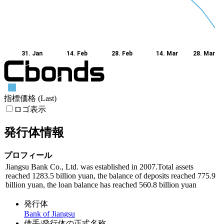
31. Jan
14. Feb
28. Feb
14. Mar
28. Mar
指標価格 (Last)
ロゴ表示
発行体情報
プロフィール
Jiangsu Bank Co., Ltd. was established in 2007.Total assets
reached 1283.5 billion yuan, the balance of deposits reached 775.9
billion yuan, the loan balance has reached 560.8 billion yuan
発行体
Bank of Jiangsu
借手/発行体の正式名称