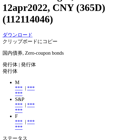
12apr2022, CNY (365D)
(112114046)
ダウンロード
クリップボードにコピー
国内債券, Zero-coupon bonds
発行体
| 発行体
発行体
M
***
|
***
***
S&P
***
|
***
***
F
***
|
***
***
ステータス