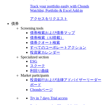
Track your portfolio easily with Cbonds
Watchlist, Portfolio & Excel Add-in
アクセスをリクエスト
債券
Screening tools
債券検索および債券マップ
債券検索（AI搭載）
債券クオート検索
すべてのコーポレートアクション
投資家カレンダー
Specialized section
ESG
スクーク
利回り曲線
Market participants
投資銀行および法律アドバイザーリーダー
ボード
Cbondsページ
Try in
7 days
Trial access