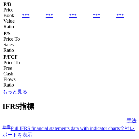
P/B
Price
Book
***
***
***
***
***
Value
Ratio
P/S
Price To
Sales
Ratio
P/FCF
Price To
Free
Cash
Flows
Ratio
もっと見る
IFRS指標
手法
新着
Full IFRS financial statements data with indicator charts
全社レ
ポートを表示