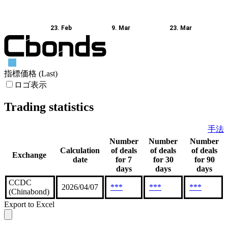
23. Feb
9. Mar
23. Mar
指標価格 (Last)
ロゴ表示
Trading statistics
手法
Number
Number
Number
Calculation
of deals
of deals
of deals
Exchange
date
for 7
for 30
for 90
days
days
days
CCDC
2026/04/07
***
***
***
(Chinabond)
Export to Excel