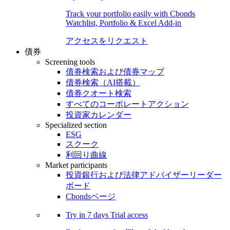
Track your portfolio easily with Cbonds
Watchlist, Portfolio & Excel Add-in
アクセスをリクエスト
債券
Screening tools
債券検索および債券マップ
債券検索（AI搭載）
債券クオート検索
すべてのコーポレートアクション
投資家カレンダー
Specialized section
ESG
スクーク
利回り曲線
Market participants
投資銀行および法律アドバイザーリーダー
ボード
Cbondsページ
Try in
7 days
Trial access