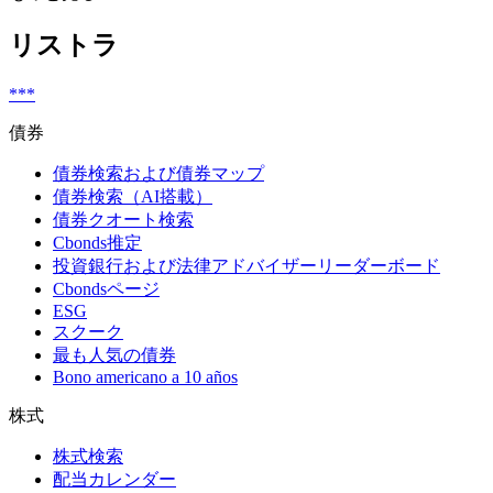
リストラ
***
債券
債券検索および債券マップ
債券検索（AI搭載）
債券クオート検索
Cbonds推定
投資銀行および法律アドバイザーリーダーボード
Cbondsページ
ESG
スクーク
最も人気の債券
Bono americano a 10 años
株式
株式検索
配当カレンダー