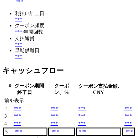
***
利払い計上日
***
クーポン頻度
***
年間回数
支払通貨
***
早期償還日
***
キャッシュフロー
#
クーポン期間
クーポ
クーポン支払金額,
終了日
ン、%
CNY
前を表示
2
***
***
***
***
3
***
***
***
***
4
***
***
***
***
5
***
***
***
***