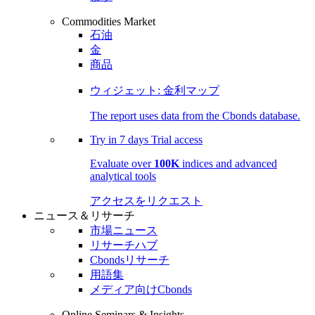
Commodities Market
石油
金
商品
ウィジェット: 金利マップ
The report uses data from the Cbonds database.
Try in
7 days
Trial access
Evaluate over
100K
indices and advanced
analytical tools
アクセスをリクエスト
ニュース＆リサーチ
市場ニュース
リサーチハブ
Cbondsリサーチ
用語集
メディア向けCbonds
Online Seminars & Insights