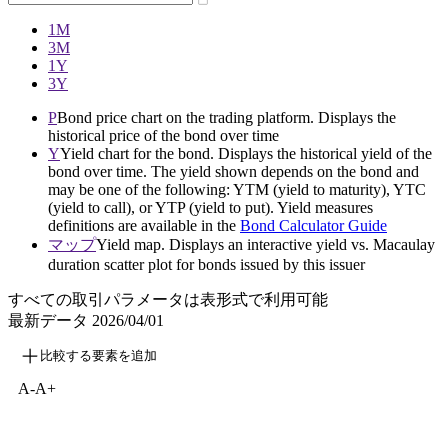
1M
3M
1Y
3Y
P
Bond price chart on the trading platform. Displays the
historical price of the bond over time
Y
Yield chart for the bond. Displays the historical yield of the
bond over time. The yield shown depends on the bond and
may be one of the following: YTM (yield to maturity), YTC
(yield to call), or YTP (yield to put). Yield measures
definitions are available in the
Bond Calculator Guide
マップ
Yield map. Displays an interactive yield vs. Macaulay
duration scatter plot for bonds issued by this issuer
すべての取引パラメータは表形式で利用可能
最新データ
2026/04/01
比較する要素を追加