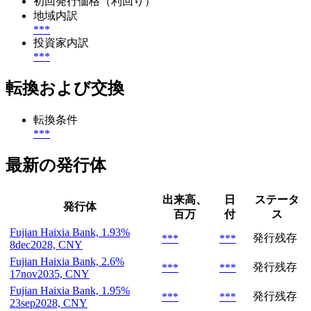
初回発行価格（利回り）
地域内訳
***
投資家内訳
***
転換および交換
転換条件
***
最新の発行体
出来高、
日
ステータ
発行体
百万
付
ス
Fujian Haixia Bank, 1.93%
発行残存
***
***
8dec2028, CNY
Fujian Haixia Bank, 2.6%
発行残存
***
***
17nov2035, CNY
Fujian Haixia Bank, 1.95%
発行残存
***
***
23sep2028, CNY