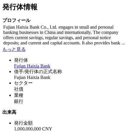
発行体情報
プロフィール
Fujian Haixia Bank Co., Ltd. engages in small and personal
banking businesses in China and internationally. The company
offers current savings, regular savings, and personal notice
deposits; and current and capital accounts. It also provides bank ...
もっと見る
発行体
Fujian Haixia Bank
借手/発行体の正式名称
Fujian Haixia Bank
セクター
社債
業種
銀行
出来高
発行金額
1,000,000,000 CNY