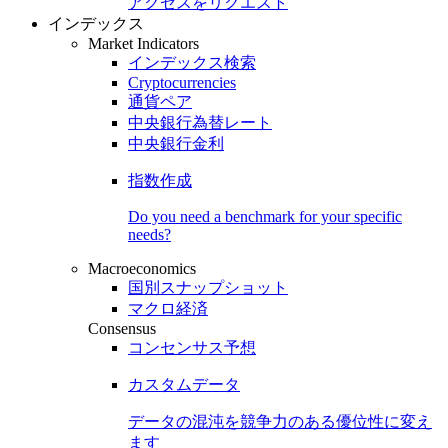
アクセスをリクエスト
インデックス
Market Indicators
インデックス検索
Cryptocurrencies
通貨ペア
中央銀行為替レート
中央銀行金利
指数作成
Do you need a benchmark for your specific
needs?
Macroeconomics
国別スナップショット
マクロ経済
Consensus
コンセンサス予想
カスタムデータ
データの混沌を競争力のある
優位性
に変え
ます