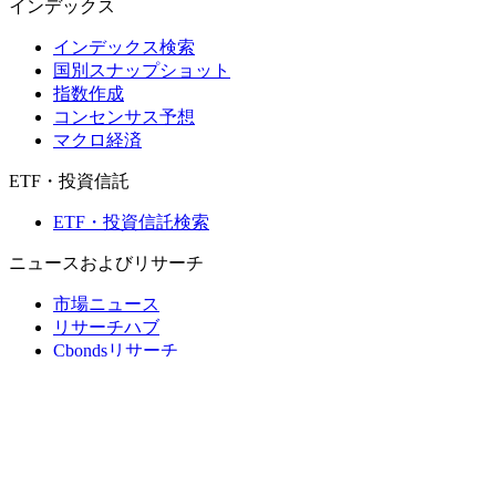
インデックス
インデックス検索
国別スナップショット
指数作成
コンセンサス予想
マクロ経済
ETF・投資信託
ETF・投資信託検索
ニュースおよびリサーチ
市場ニュース
リサーチハブ
Cbondsリサーチ
メディア向けCbonds
用語集
ヘルプ
会社概要