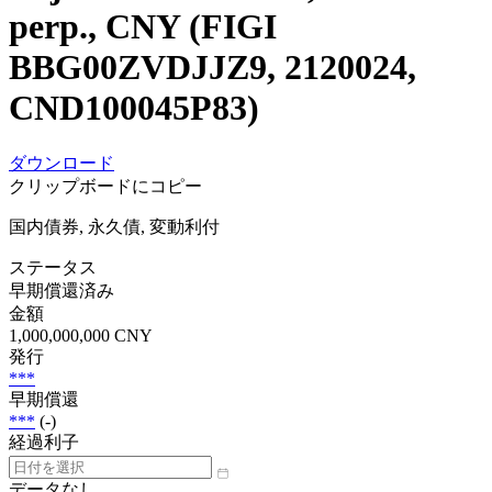
perp., CNY (FIGI
BBG00ZVDJJZ9, 2120024,
CND100045P83)
ダウンロード
クリップボードにコピー
国内債券, 永久債, 変動利付
ステータス
早期償還済み
金額
1,000,000,000 CNY
発行
***
早期償還
***
(-)
経過利子
データなし