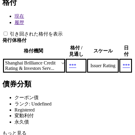
格付
現在
履歴
引き回された格付を表示
発行体格付
格付 /
日
格付機関
スケール
見通し
付
Shanghai Brilliance Credit
***
Issuer Rating
***
Rating & Investors Serv...
債券分類
クーポン債
ランク: Undefined
Registered
変動利付
永久債
もっと見る