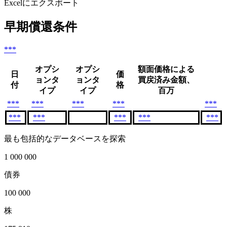
Excelにエクスポート
早期償還条件
***
オプシ
オプシ
額面価格による
日
価
ョンタ
ョンタ
買戻済み金額、
付
格
イプ
イプ
百万
***
***
***
***
***
***
***
***
***
***
最も包括的なデータベースを探索
1 000 000
債券
100 000
株