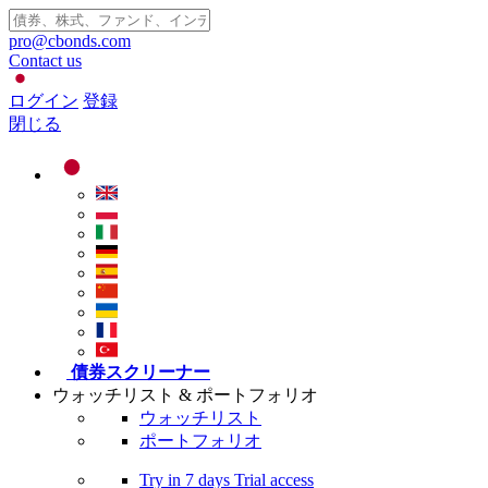
pro@cbonds.com
Contact us
ログイン
登録
閉じる
債券スクリーナー
ウォッチリスト & ポートフォリオ
ウォッチリスト
ポートフォリオ
Try in
7 days
Trial access