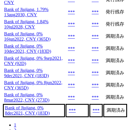
CNY
Bank of Jiujiang, 1.79%
発行残存
***
***
13aug2030, CNY
Bank of Jiujiang, 1.84%
発行残存
***
***
10jul2028, CNY
Bank of Jiujiang, 0%
満期済み
***
***
16jun2022, CNY (365D)
Bank of Jiujiang, 0%
満期済み
***
***
10dec2021, CNY (183D)
Bank of Jiujiang, 0% 9sep2021,
満期済み
***
***
CNY (92D)
Bank of Jiujiang, 0%
満期済み
***
***
9dec2021, CNY (183D)
Bank of Jiujiang, 0% 8jun2022,
満期済み
***
***
CNY (365D)
Bank of Jiujiang, 0%
満期済み
***
***
8mar2022, CNY (273D)
Bank of Jiujiang, 0%
満期済み
***
***
8dec2021, CNY (183D)
1