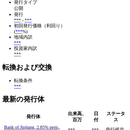
発行タイプ
公開
発行
***
-
***
初回発行価格（利回り）
(
***
%)
地域内訳
***
投資家内訳
***
転換および交換
転換条件
***
最新の発行体
出来高、
日
ステータ
発行体
百万
付
ス
Bank of Jiujiang, 2.85% perp.,
発行残存
***
***