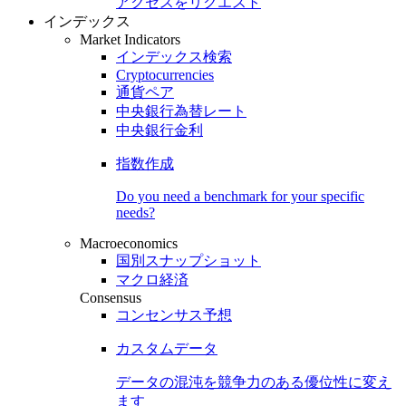
アクセスをリクエスト
インデックス
Market Indicators
インデックス検索
Cryptocurrencies
通貨ペア
中央銀行為替レート
中央銀行金利
指数作成
Do you need a benchmark for your specific
needs?
Macroeconomics
国別スナップショット
マクロ経済
Consensus
コンセンサス予想
カスタムデータ
データの混沌を競争力のある
優位性
に変え
ます