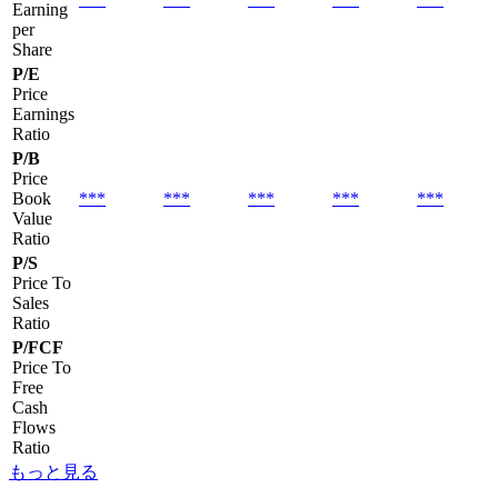
Earning
per
Share
P/E
Price
Earnings
Ratio
P/B
Price
Book
***
***
***
***
***
Value
Ratio
P/S
Price To
Sales
Ratio
P/FCF
Price To
Free
Cash
Flows
Ratio
もっと見る