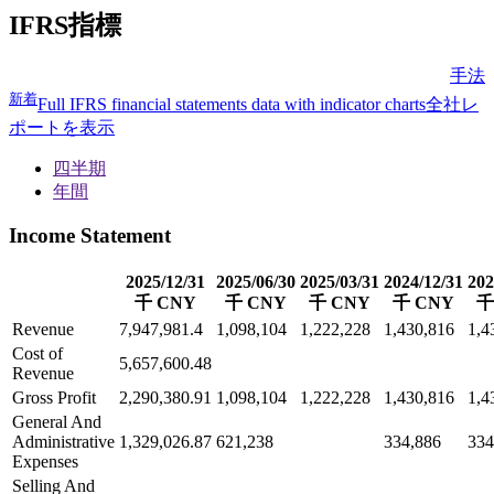
IFRS指標
手法
新着
Full IFRS financial statements data with indicator charts
全社レ
ポートを表示
四半期
年間
Income Statement
2025/12/31
2025/06/30
2025/03/31
2024/12/31
202
千 CNY
千 CNY
千 CNY
千 CNY
千
Revenue
7,947,981.4
1,098,104
1,222,228
1,430,816
1,4
Cost of
5,657,600.48
Revenue
Gross Profit
2,290,380.91
1,098,104
1,222,228
1,430,816
1,4
General And
Administrative
1,329,026.87
621,238
334,886
334
Expenses
Selling And