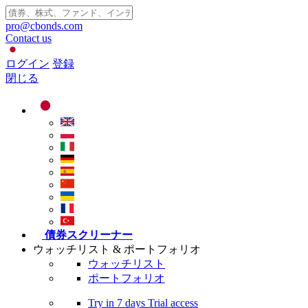
pro@cbonds.com
Contact us
ログイン
登録
閉じる
債券スクリーナー
ウォッチリスト & ポートフォリオ
ウォッチリスト
ポートフォリオ
Try in
7 days
Trial access