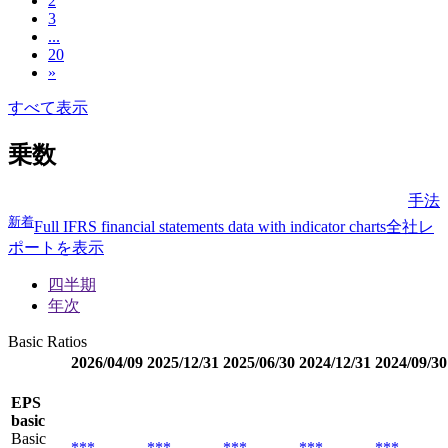
2
3
...
20
»
すべて表示
乗数
手法
新着
Full IFRS financial statements data with indicator charts
全社レ
ポートを表示
四半期
年次
Basic Ratios
2026/04/09
2025/12/31
2025/06/30
2024/12/31
2024/09/30
EPS
basic
Basic
***
***
***
***
***