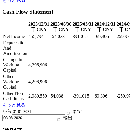
もっと見る
Cash Flow Statement
2025/12/31
2025/06/30
2025/03/31
2024/12/31
2024/0
千 CNY
千 CNY
千 CNY
千 CNY
千 C
Net Income
455,794
-54,038
391,015
-69,396
259,97
Depreciation
And
Amortization
Change In
Working
4,296,906
Capital
Other
Working
4,296,906
Capital
Other Non-
2,989,559
54,038
-391,015
69,396
-259,9
Cash Items
もっと見る
から
まで
輸出