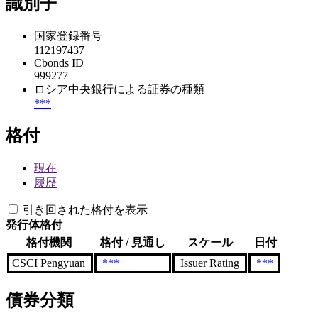
識別子
国家登録番号
112197437
Cbonds ID
999277
ロシア中央銀行による証券の種類
***
格付
現在
履歴
引き回された格付を表示
発行体格付
格付機関
格付 / 見通し
スケール
日付
CSCI Pengyuan
***
Issuer Rating
***
債券分類