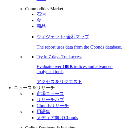
Commodities Market
石油
金
商品
ウィジェット: 金利マップ
The report uses data from the Cbonds database.
Try in
7 days
Trial access
Evaluate over
100K
indices and advanced
analytical tools
アクセスをリクエスト
ニュース＆リサーチ
市場ニュース
リサーチハブ
Cbondsリサーチ
用語集
メディア向けCbonds
Online Seminars & Insights