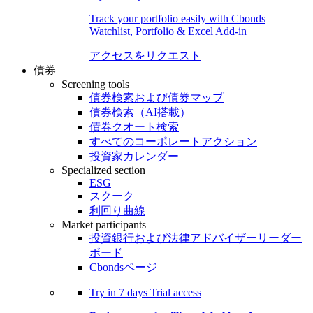
Track your portfolio easily with Cbonds
Watchlist, Portfolio & Excel Add-in
アクセスをリクエスト
債券
Screening tools
債券検索および債券マップ
債券検索（AI搭載）
債券クオート検索
すべてのコーポレートアクション
投資家カレンダー
Specialized section
ESG
スクーク
利回り曲線
Market participants
投資銀行および法律アドバイザーリーダー
ボード
Cbondsページ
Try in
7 days
Trial access