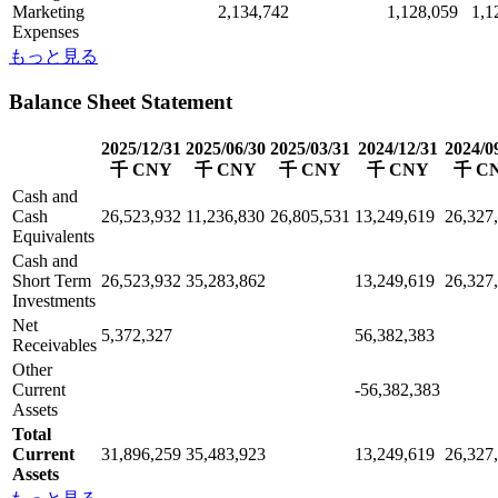
Marketing
2,134,742
1,128,059
1,1
Expenses
もっと見る
Balance Sheet Statement
2025/12/31
2025/06/30
2025/03/31
2024/12/31
2024/0
千 CNY
千 CNY
千 CNY
千 CNY
千 C
Cash and
Cash
26,523,932
11,236,830
26,805,531
13,249,619
26,327
Equivalents
Cash and
Short Term
26,523,932
35,283,862
13,249,619
26,327
Investments
Net
5,372,327
56,382,383
Receivables
Other
Current
-56,382,383
Assets
Total
Current
31,896,259
35,483,923
13,249,619
26,327
Assets