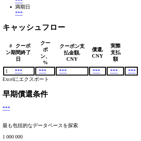
***
満期日
***
キャッシュフロー
クー
#
クーポ
実際
クーポン支
ポ
償還,
ン期間終了
支払
払金額,
CNY
ン、
日
CNY
額
%
1
***
***
***
***
***
***
Excelにエクスポート
早期償還条件
***
最も包括的なデータベースを探索
1 000 000