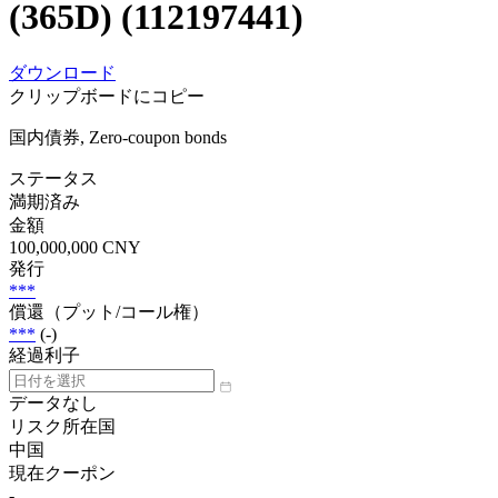
(365D) (112197441)
ダウンロード
クリップボードにコピー
国内債券, Zero-coupon bonds
ステータス
満期済み
金額
100,000,000 CNY
発行
***
償還（プット/コール権）
***
(-)
経過利子
データなし
リスク所在国
中国
現在クーポン
-