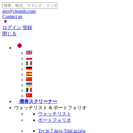
pro@cbonds.com
Contact us
ログイン
登録
閉じる
債券スクリーナー
ウォッチリスト & ポートフォリオ
ウォッチリスト
ポートフォリオ
Try in
7 days
Trial access