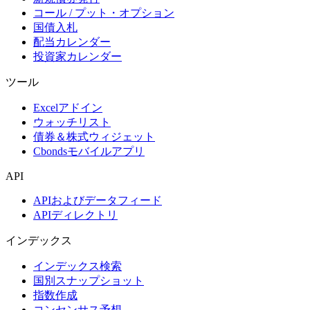
コール / プット・オプション
国債入札
配当カレンダー
投資家カレンダー
ツール
Excelアドイン
ウォッチリスト
債券＆株式ウィジェット
Cbondsモバイルアプリ
API
APIおよびデータフィード
APIディレクトリ
インデックス
インデックス検索
国別スナップショット
指数作成
コンセンサス予想