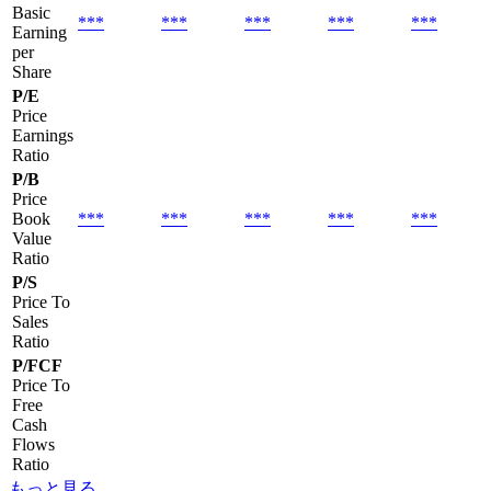
Basic
***
***
***
***
***
Earning
per
Share
P/E
Price
Earnings
Ratio
P/B
Price
Book
***
***
***
***
***
Value
Ratio
P/S
Price To
Sales
Ratio
P/FCF
Price To
Free
Cash
Flows
Ratio
もっと見る