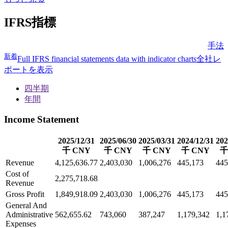
IFRS指標
手法
新着
Full IFRS financial statements data with indicator charts
全社レ
ポートを表示
四半期
年間
Income Statement
2025/12/31
2025/06/30
2025/03/31
2024/12/31
202
千 CNY
千 CNY
千 CNY
千 CNY
千
Revenue
4,125,636.77
2,403,030
1,006,276
445,173
445
Cost of
2,275,718.68
Revenue
Gross Profit
1,849,918.09
2,403,030
1,006,276
445,173
445
General And
Administrative
562,655.62
743,060
387,247
1,179,342
1,1
Expenses