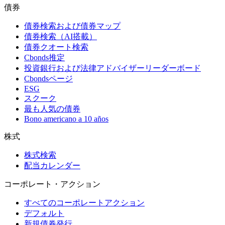
債券
債券検索および債券マップ
債券検索（AI搭載）
債券クオート検索
Cbonds推定
投資銀行および法律アドバイザーリーダーボード
Cbondsページ
ESG
スクーク
最も人気の債券
Bono americano a 10 años
株式
株式検索
配当カレンダー
コーポレート・アクション
すべてのコーポレートアクション
デフォルト
新規債券発行