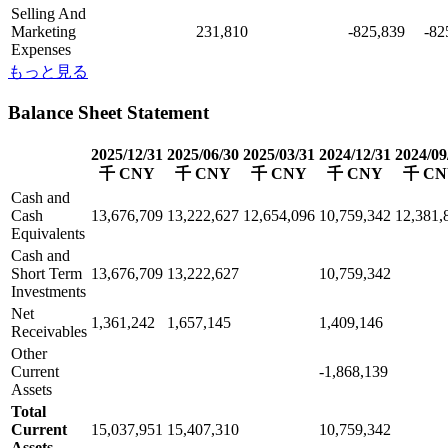
Selling And
Marketing
231,810
-825,839
-82
Expenses
もっと見る
Balance Sheet Statement
2025/12/31
2025/06/30
2025/03/31
2024/12/31
2024/09
千 CNY
千 CNY
千 CNY
千 CNY
千 CN
Cash and
Cash
13,676,709
13,222,627
12,654,096
10,759,342
12,381,
Equivalents
Cash and
Short Term
13,676,709
13,222,627
10,759,342
Investments
Net
1,361,242
1,657,145
1,409,146
Receivables
Other
Current
-1,868,139
Assets
Total
Current
15,037,951
15,407,310
10,759,342
Assets