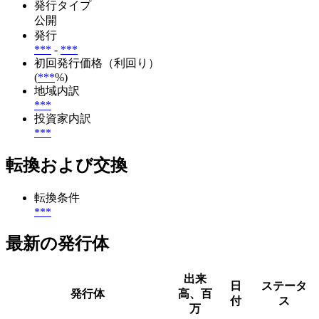
発行タイプ
公開
発行
***
-
***
初回発行価格（利回り）
(
***
%)
地域内訳
***
投資家内訳
***
転換および交換
転換条件
***
最新の発行体
出来
日
ステータ
発行体
高、百
付
ス
万