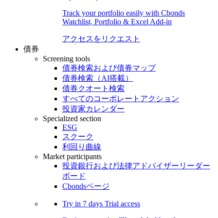
Track your portfolio easily with Cbonds
Watchlist, Portfolio & Excel Add-in
アクセスをリクエスト
債券
Screening tools
債券検索および債券マップ
債券検索（AI搭載）
債券クオート検索
すべてのコーポレートアクション
投資家カレンダー
Specialized section
ESG
スクーク
利回り曲線
Market participants
投資銀行および法律アドバイザーリーダー
ボード
Cbondsページ
Try in
7 days
Trial access