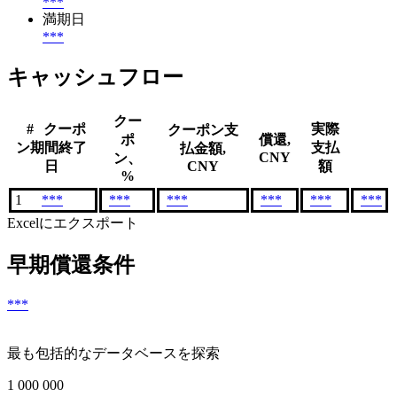
***
満期日
***
キャッシュフロー
クー
#
クーポ
実際
クーポン支
ポ
償還,
ン期間終了
支払
払金額,
CNY
ン、
日
CNY
額
%
1
***
***
***
***
***
***
Excelにエクスポート
早期償還条件
***
最も包括的なデータベースを探索
1 000 000