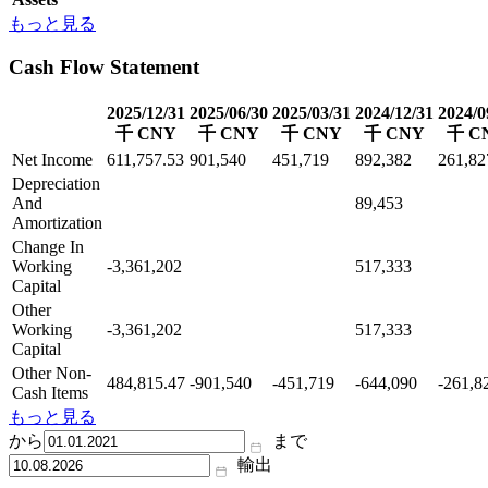
もっと見る
Cash Flow Statement
2025/12/31
2025/06/30
2025/03/31
2024/12/31
2024/0
千 CNY
千 CNY
千 CNY
千 CNY
千 C
Net Income
611,757.53
901,540
451,719
892,382
261,82
Depreciation
And
89,453
Amortization
Change In
Working
-3,361,202
517,333
Capital
Other
Working
-3,361,202
517,333
Capital
Other Non-
484,815.47
-901,540
-451,719
-644,090
-261,8
Cash Items
もっと見る
から
まで
輸出