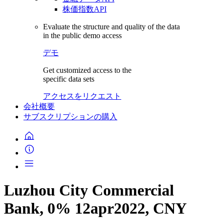
株価指数API
Evaluate the structure and quality of the data
in the public demo access
デモ
Get customized access to the
specific data sets
アクセスをリクエスト
会社概要
サブスクリプションの購入
Luzhou City Commercial
Bank, 0% 12apr2022, CNY