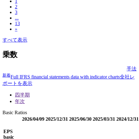
1
2
3
...
13
»
すべて表示
乗数
手法
新着
Full IFRS financial statements data with indicator charts
全社レ
ポートを表示
四半期
年次
Basic Ratios
2026/04/09
2025/12/31
2025/06/30
2025/03/31
2024/12/31
EPS
basic