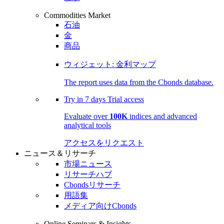
Commodities Market
石油
金
商品
ウィジェット: 金利マップ
The report uses data from the Cbonds database.
Try in
7 days
Trial access
Evaluate over
100K
indices and advanced
analytical tools
アクセスをリクエスト
ニュース＆リサーチ
市場ニュース
リサーチハブ
Cbondsリサーチ
用語集
メディア向けCbonds
Online Seminars & Insights