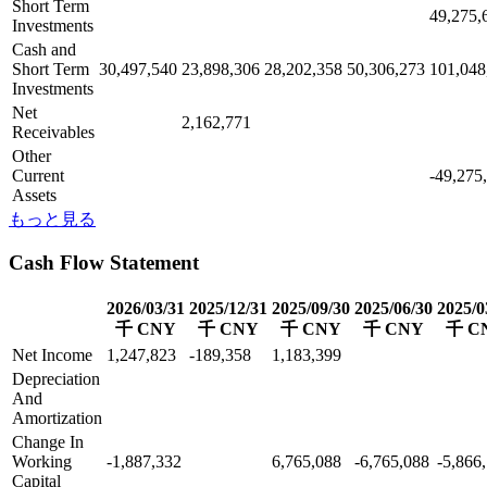
Short Term
49,275,
Investments
Cash and
Short Term
30,497,540
23,898,306
28,202,358
50,306,273
101,048
Investments
Net
2,162,771
Receivables
Other
Current
-49,275
Assets
もっと見る
Cash Flow Statement
2026/03/31
2025/12/31
2025/09/30
2025/06/30
2025/0
千 CNY
千 CNY
千 CNY
千 CNY
千 C
Net Income
1,247,823
-189,358
1,183,399
Depreciation
And
Amortization
Change In
Working
-1,887,332
6,765,088
-6,765,088
-5,866
Capital