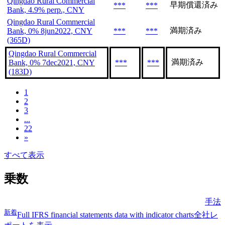
Qingdao Rural Commercial
早期償還済み
***
***
Bank, 4.9% perp., CNY
Qingdao Rural Commercial
満期済み
Bank, 0% 8jun2022, CNY
***
***
(365D)
Qingdao Rural Commercial
満期済み
Bank, 0% 7dec2021, CNY
***
***
(183D)
1
2
3
...
22
»
すべて表示
乗数
手法
新着
Full IFRS financial statements data with indicator charts
全社レ