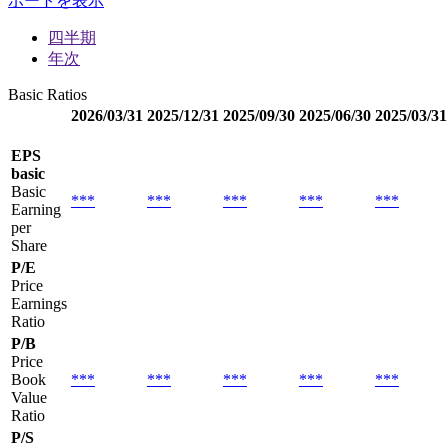
ポートを表示
四半期
年次
Basic Ratios
2026/03/31
2025/12/31
2025/09/30
2025/06/30
2025/03/31
EPS
basic
Basic
***
***
***
***
***
Earning
per
Share
P/E
Price
Earnings
Ratio
P/B
Price
Book
***
***
***
***
***
Value
Ratio
P/S