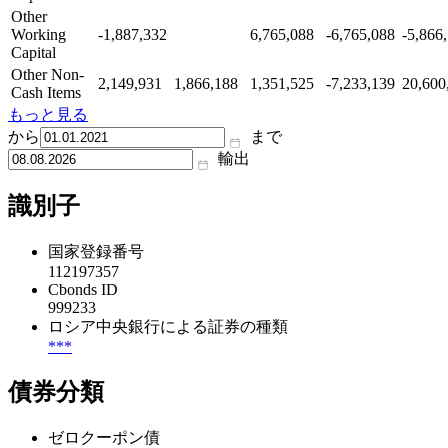
Other
Working
-1,887,332
6,765,088
-6,765,088
-5,866
Capital
Other Non-
2,149,931
1,866,188
1,351,525
-7,233,139
20,600
Cash Items
もっと見る
から
まで
輸出
識別子
国家登録番号
112197357
Cbonds ID
999233
ロシア中央銀行による証券の種類
***
債券分類
ゼロクーポン債