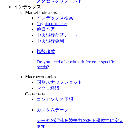
アクセスをリクエスト
インデックス
Market Indicators
インデックス検索
Cryptocurrencies
通貨ペア
中央銀行為替レート
中央銀行金利
指数作成
Do you need a benchmark for your specific
needs?
Macroeconomics
国別スナップショット
マクロ経済
Consensus
コンセンサス予想
カスタムデータ
データの混沌を競争力のある
優位性
に変え
ます