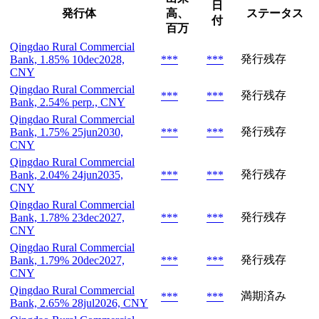
日
発行体
高、
ステータス
付
百万
Qingdao Rural Commercial
発行残存
Bank, 1.85% 10dec2028,
***
***
CNY
Qingdao Rural Commercial
発行残存
***
***
Bank, 2.54% perp., CNY
Qingdao Rural Commercial
発行残存
Bank, 1.75% 25jun2030,
***
***
CNY
Qingdao Rural Commercial
発行残存
Bank, 2.04% 24jun2035,
***
***
CNY
Qingdao Rural Commercial
発行残存
Bank, 1.78% 23dec2027,
***
***
CNY
Qingdao Rural Commercial
発行残存
Bank, 1.79% 20dec2027,
***
***
CNY
Qingdao Rural Commercial
満期済み
***
***
Bank, 2.65% 28jul2026, CNY