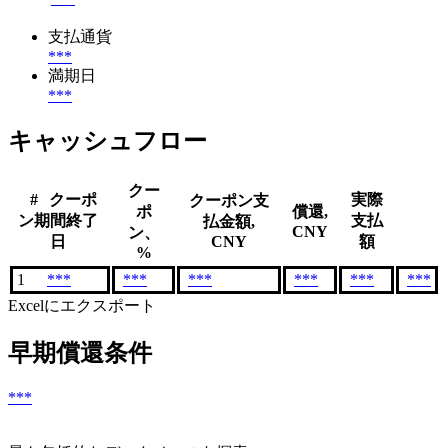
支払通貨
***
満期日
***
キャッシュフロー
クー
#
クーポ
実際
クーポン支
ポ
償還,
ン期間終了
支払
払金額,
CNY
ン、
日
CNY
額
%
1
***
***
***
***
***
***
Excelにエクスポート
早期償還条件
***