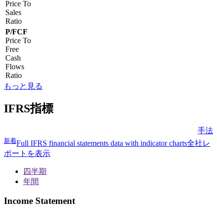
Price To
Sales
Ratio
P/FCF
Price To
Free
Cash
Flows
Ratio
もっと見る
IFRS指標
手法
新着
Full IFRS financial statements data with indicator charts
全社レ
ポートを表示
四半期
年間
Income Statement