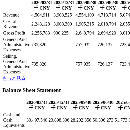
2026/03/31
2025/12/31
2025/09/30
2025/06/30
2025/
千 CNY
千 CNY
千 CNY
千 CNY
千 
Revenue
4,504,911
3,908,525
4,554,109
4,713,714
5,074
Cost of
2,248,128
3,008,300
1,905,315
2,018,794
2,055
Revenue
Gross Profit
2,256,783
900,225
2,648,794
2,694,920
3,019
General And
Administrative
735,820
757,935
726,137
723,
Expenses
Selling,
General And
735,820
757,935
726,137
723,
Administrative
Expenses
もっと見る
Balance Sheet Statement
2026/03/31
2025/12/31
2025/09/30
2025/06/30
2025/0
千 CNY
千 CNY
千 CNY
千 CNY
千 C
Cash and
Cash
30,497,540
23,898,306
28,202,358
50,306,273
51,773,
Equivalents