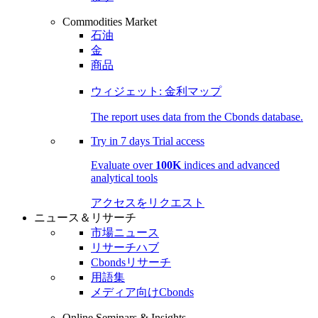
Commodities Market
石油
金
商品
ウィジェット: 金利マップ
The report uses data from the Cbonds database.
Try in
7 days
Trial access
Evaluate over
100K
indices and advanced
analytical tools
アクセスをリクエスト
ニュース＆リサーチ
市場ニュース
リサーチハブ
Cbondsリサーチ
用語集
メディア向けCbonds
Online Seminars & Insights