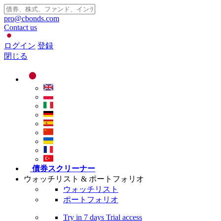
pro@cbonds.com
Contact us
ログイン
登録
閉じる
債券スクリーナー
ウォッチリスト & ポートフォリオ
ウォッチリスト
ポートフォリオ
Try in
7 days
Trial access