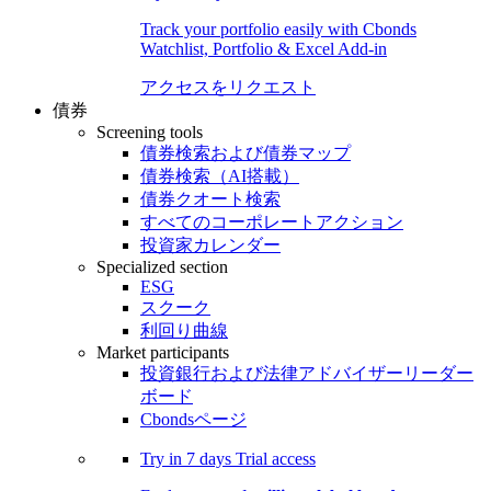
Track your portfolio easily with Cbonds
Watchlist, Portfolio & Excel Add-in
アクセスをリクエスト
債券
Screening tools
債券検索および債券マップ
債券検索（AI搭載）
債券クオート検索
すべてのコーポレートアクション
投資家カレンダー
Specialized section
ESG
スクーク
利回り曲線
Market participants
投資銀行および法律アドバイザーリーダー
ボード
Cbondsページ
Try in
7 days
Trial access