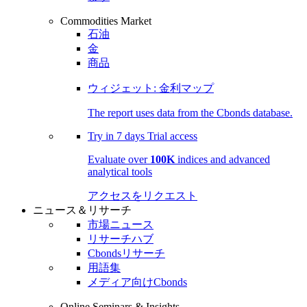
Commodities Market
石油
金
商品
ウィジェット: 金利マップ
The report uses data from the Cbonds database.
Try in
7 days
Trial access
Evaluate over
100K
indices and advanced
analytical tools
アクセスをリクエスト
ニュース＆リサーチ
市場ニュース
リサーチハブ
Cbondsリサーチ
用語集
メディア向けCbonds
Online Seminars & Insights