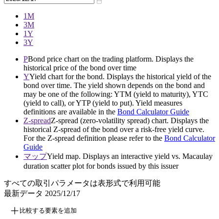
1M
3M
1Y
3Y
P
Bond price chart on the trading platform. Displays the
historical price of the bond over time
Y
Yield chart for the bond. Displays the historical yield of the
bond over time. The yield shown depends on the bond and
may be one of the following: YTM (yield to maturity), YTC
(yield to call), or YTP (yield to put). Yield measures
definitions are available in the
Bond Calculator Guide
Z-spread
Z-spread (zero-volatility spread) chart. Displays the
historical Z-spread of the bond over a risk-free yield curve.
For the Z-spread definition please refer to the
Bond Calculator
Guide
マップ
Yield map. Displays an interactive yield vs. Macaulay
duration scatter plot for bonds issued by this issuer
すべての取引パラメータは表形式で利用可能
最新データ
2025/12/17
比較する要素を追加