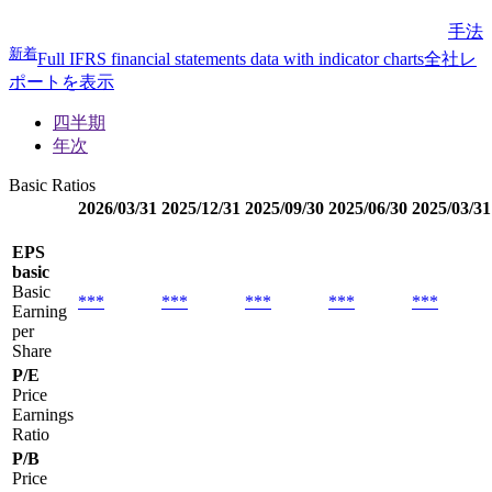
手法
新着
Full IFRS financial statements data with indicator charts
全社レ
ポートを表示
四半期
年次
Basic Ratios
2026/03/31
2025/12/31
2025/09/30
2025/06/30
2025/03/31
EPS
basic
Basic
***
***
***
***
***
Earning
per
Share
P/E
Price
Earnings
Ratio
P/B
Price