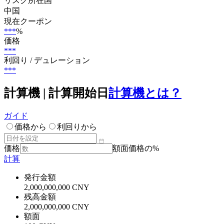
リスク所在国
中国
現在クーポン
***
%
価格
***
利回り / デュレーション
***
計算機 | 計算開始日
計算機とは？
ガイド
価格から
利回りから
価格
額面価格の%
計算
発行金額
2,000,000,000 CNY
残高金額
2,000,000,000 CNY
額面