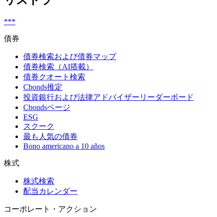
リストラ
***
債券
債券検索および債券マップ
債券検索（AI搭載）
債券クオート検索
Cbonds推定
投資銀行および法律アドバイザーリーダーボード
Cbondsページ
ESG
スクーク
最も人気の債券
Bono americano a 10 años
株式
株式検索
配当カレンダー
コーポレート・アクション