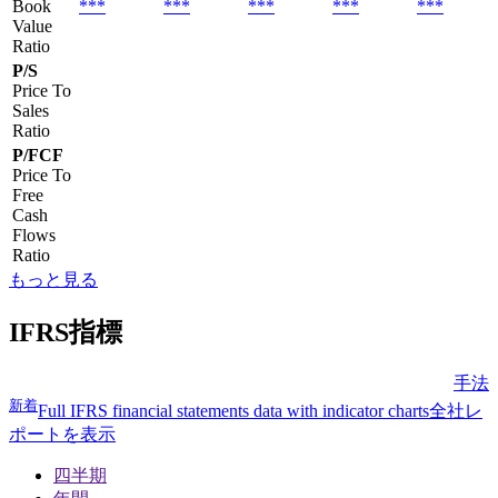
Book
***
***
***
***
***
Value
Ratio
P/S
Price To
Sales
Ratio
P/FCF
Price To
Free
Cash
Flows
Ratio
もっと見る
IFRS指標
手法
新着
Full IFRS financial statements data with indicator charts
全社レ
ポートを表示
四半期