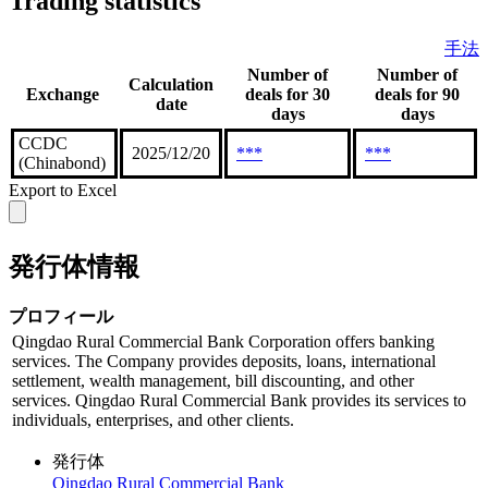
Trading statistics
手法
Number of
Number of
Calculation
Exchange
deals for 30
deals for 90
date
days
days
CCDC
2025/12/20
***
***
(Chinabond)
Export to Excel
発行体情報
プロフィール
Qingdao Rural Commercial Bank Corporation offers banking
services. The Company provides deposits, loans, international
settlement, wealth management, bill discounting, and other
services. Qingdao Rural Commercial Bank provides its services to
individuals, enterprises, and other clients.
発行体
Qingdao Rural Commercial Bank