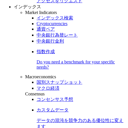
アクセスをリクエスト
インデックス
Market Indicators
インデックス検索
Cryptocurrencies
通貨ペア
中央銀行為替レート
中央銀行金利
指数作成
Do you need a benchmark for your specific
needs?
Macroeconomics
国別スナップショット
マクロ経済
Consensus
コンセンサス予想
カスタムデータ
データの混沌を競争力のある
優位性
に変え
ます