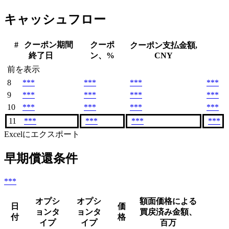
キャッシュフロー
#
クーポン期間
クーポ
クーポン支払金額,
終了日
ン、%
CNY
前を表示
8
***
***
***
***
9
***
***
***
***
10
***
***
***
***
11
***
***
***
***
Excelにエクスポート
早期償還条件
***
オプシ
オプシ
額面価格による
日
価
ョンタ
ョンタ
買戻済み金額、
付
格
イプ
イプ
百万