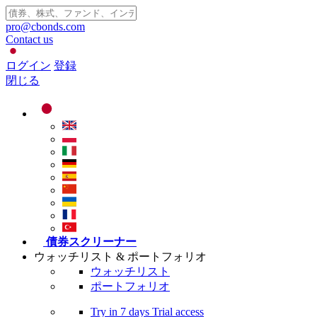
pro@cbonds.com
Contact us
ログイン
登録
閉じる
債券スクリーナー
ウォッチリスト & ポートフォリオ
ウォッチリスト
ポートフォリオ
Try in
7 days
Trial access