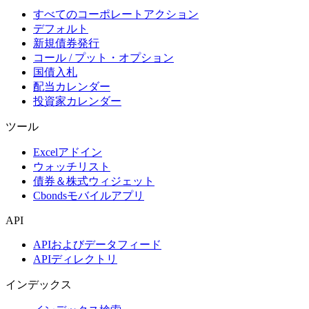
すべてのコーポレートアクション
デフォルト
新規債券発行
コール / プット・オプション
国債入札
配当カレンダー
投資家カレンダー
ツール
Excelアドイン
ウォッチリスト
債券＆株式ウィジェット
Cbondsモバイルアプリ
API
APIおよびデータフィード
APIディレクトリ
インデックス