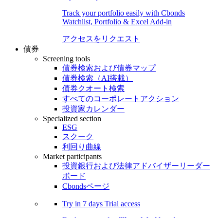
Track your portfolio easily with Cbonds
Watchlist, Portfolio & Excel Add-in
アクセスをリクエスト
債券
Screening tools
債券検索および債券マップ
債券検索（AI搭載）
債券クオート検索
すべてのコーポレートアクション
投資家カレンダー
Specialized section
ESG
スクーク
利回り曲線
Market participants
投資銀行および法律アドバイザーリーダー
ボード
Cbondsページ
Try in
7 days
Trial access