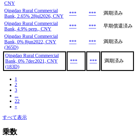
CNY
Qingdao Rural Commercial
満期済み
***
***
Bank, 2.65% 28jul2026, CNY
Qingdao Rural Commercial
早期償還済み
***
***
Bank, 4.9% perp., CNY
Qingdao Rural Commercial
満期済み
Bank, 0% 8jun2022, CNY
***
***
(365D)
Qingdao Rural Commercial
満期済み
Bank, 0% 7dec2021, CNY
***
***
(183D)
1
2
3
...
22
»
すべて表示
乗数