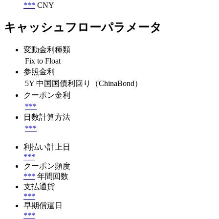
***
CNY
キャッシュフローパラメータ
変動金利種類
Fix to Float
参照金利
5Y 中国国債利回り（ChinaBond）
クーポン金利
***
日数計算方法
***
利払い計上日
***
クーポン頻度
***
年間回数
支払通貨
***
早期償還日
***