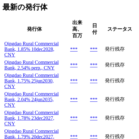
最新の発行体
出来
日
発行体
高、
ステータス
付
百万
Qingdao Rural Commercial
発行残存
Bank, 1.85% 10dec2028,
***
***
CNY
Qingdao Rural Commercial
発行残存
***
***
Bank, 2.54% perp., CNY
Qingdao Rural Commercial
発行残存
Bank, 1.75% 25jun2030,
***
***
CNY
Qingdao Rural Commercial
発行残存
Bank, 2.04% 24jun2035,
***
***
CNY
Qingdao Rural Commercial
発行残存
Bank, 1.78% 23dec2027,
***
***
CNY
Qingdao Rural Commercial
発行残存
Bank, 1.79% 20dec2027,
***
***