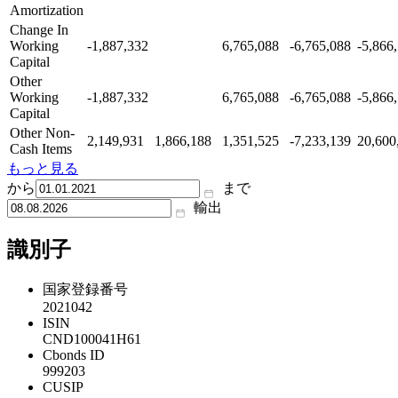
Amortization
Change In
Working
-1,887,332
6,765,088
-6,765,088
-5,866
Capital
Other
Working
-1,887,332
6,765,088
-6,765,088
-5,866
Capital
Other Non-
2,149,931
1,866,188
1,351,525
-7,233,139
20,600
Cash Items
もっと見る
から
まで
輸出
識別子
国家登録番号
2021042
ISIN
CND100041H61
Cbonds ID
999203
CUSIP