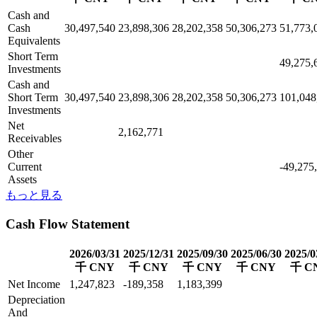
Cash and
Cash
30,497,540
23,898,306
28,202,358
50,306,273
51,773,
Equivalents
Short Term
49,275,
Investments
Cash and
Short Term
30,497,540
23,898,306
28,202,358
50,306,273
101,048
Investments
Net
2,162,771
Receivables
Other
Current
-49,275
Assets
もっと見る
Cash Flow Statement
2026/03/31
2025/12/31
2025/09/30
2025/06/30
2025/0
千 CNY
千 CNY
千 CNY
千 CNY
千 C
Net Income
1,247,823
-189,358
1,183,399
Depreciation
And