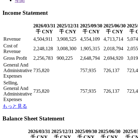
年間
Income Statement
2026/03/31
2025/12/31
2025/09/30
2025/06/30
2025/
千 CNY
千 CNY
千 CNY
千 CNY
千 
Revenue
4,504,911
3,908,525
4,554,109
4,713,714
5,074
Cost of
2,248,128
3,008,300
1,905,315
2,018,794
2,055
Revenue
Gross Profit
2,256,783
900,225
2,648,794
2,694,920
3,019
General And
Administrative
735,820
757,935
726,137
723,
Expenses
Selling,
General And
735,820
757,935
726,137
723,
Administrative
Expenses
もっと見る
Balance Sheet Statement
2026/03/31
2025/12/31
2025/09/30
2025/06/30
2025/0
千 CNY
千 CNY
千 CNY
千 CNY
千 C