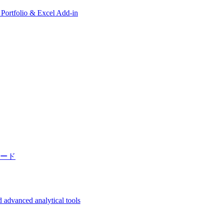
, Portfolio & Excel Add-in
ード
 advanced analytical tools