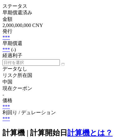
ステータス
早期償還済み
金額
2,000,000,000 CNY
発行
***
早期償還
***
(-)
経過利子
データなし
リスク所在国
中国
現在クーポン
-
価格
***
利回り / デュレーション
***
計算機 | 計算開始日
計算機とは？