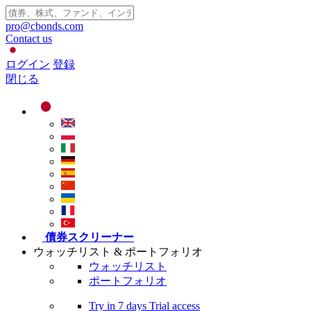
pro@cbonds.com
Contact us
ログイン
登録
閉じる
債券スクリーナー
ウォッチリスト & ポートフォリオ
ウォッチリスト
ポートフォリオ
Try in
7 days
Trial access