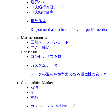
通貨ペア
中央銀行為替レート
中央銀行金利
指数作成
Do you need a benchmark for your specific needs
Macroeconomics
国別スナップショット
マクロ経済
Consensus
コンセンサス予想
カスタムデータ
データの混沌を競争力のある
優位性
に変えま
Commodities Market
石油
金
商品
ウィジェット: 金利マップ