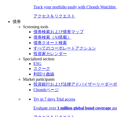
Track your portfolio easily with Cbonds Watchlist
アクセスをリクエスト
債券
Screening tools
債券検索および債券マップ
債券検索（AI搭載）
債券クオート検索
すべてのコーポレートアクション
投資家カレンダー
Specialized section
ESG
スクーク
利回り曲線
Market participants
投資銀行および法律アドバイザーリーダーボ
Cbondsページ
Try in
7 days
Trial access
Evaluate over
1 million global bond coverage
and