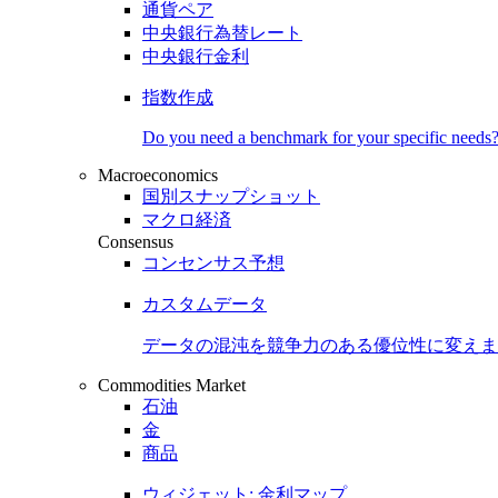
通貨ペア
中央銀行為替レート
中央銀行金利
指数作成
Do you need a benchmark for your specific needs
Macroeconomics
国別スナップショット
マクロ経済
Consensus
コンセンサス予想
カスタムデータ
データの混沌を競争力のある
優位性
に変えま
Commodities Market
石油
金
商品
ウィジェット: 金利マップ