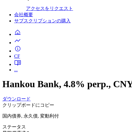
アクセスをリクエスト
会社概要
サブスクリプションの購入
CF
...
Hankou Bank, 4.8% perp., CN
ダウンロード
クリップボードにコピー
国内債券, 永久債, 変動利付
ステータス