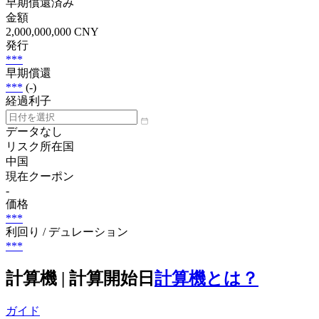
早期償還済み
金額
2,000,000,000 CNY
発行
***
早期償還
***
(-)
経過利子
データなし
リスク所在国
中国
現在クーポン
-
価格
***
利回り / デュレーション
***
計算機 | 計算開始日
計算機とは？
ガイド