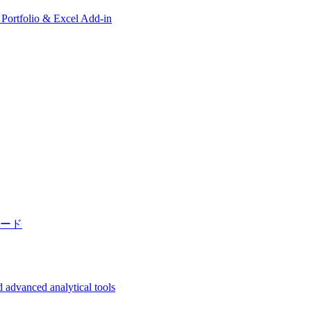
, Portfolio & Excel Add-in
ード
 advanced analytical tools