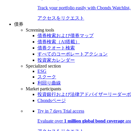
Track your portfolio easily with Cbonds Watchlist
アクセスをリクエスト
債券
Screening tools
債券検索および債券マップ
債券検索（AI搭載）
債券クオート検索
すべてのコーポレートアクション
投資家カレンダー
Specialized section
ESG
スクーク
利回り曲線
Market participants
投資銀行および法律アドバイザーリーダーボ
Cbondsページ
Try in
7 days
Trial access
Evaluate over
1 million global bond coverage
and