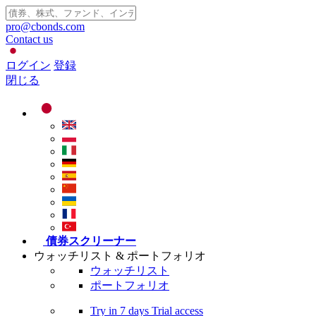
pro@cbonds.com
Contact us
ログイン
登録
閉じる
債券スクリーナー
ウォッチリスト & ポートフォリオ
ウォッチリスト
ポートフォリオ
Try in
7 days
Trial access