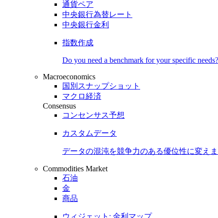
通貨ペア
中央銀行為替レート
中央銀行金利
指数作成
Do you need a benchmark for your specific needs
Macroeconomics
国別スナップショット
マクロ経済
Consensus
コンセンサス予想
カスタムデータ
データの混沌を競争力のある
優位性
に変えま
Commodities Market
石油
金
商品
ウィジェット: 金利マップ