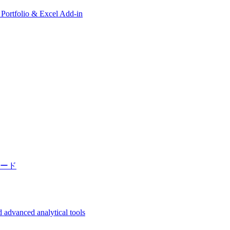
, Portfolio & Excel Add-in
ード
 advanced analytical tools