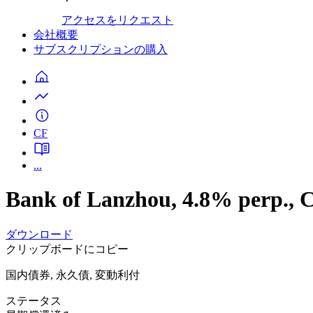
アクセスをリクエスト
会社概要
サブスクリプションの購入
CF
...
Bank of Lanzhou, 4.8% perp.
ダウンロード
クリップボードにコピー
国内債券, 永久債, 変動利付
ステータス