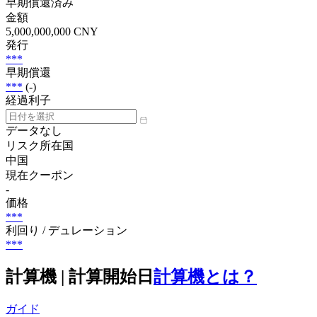
早期償還済み
金額
5,000,000,000 CNY
発行
***
早期償還
***
(-)
経過利子
データなし
リスク所在国
中国
現在クーポン
-
価格
***
利回り / デュレーション
***
計算機 | 計算開始日
計算機とは？
ガイド