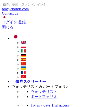
pro@cbonds.com
Contact us
ログイン
登録
閉じる
債券スクリーナー
ウォッチリスト & ポートフォリオ
ウォッチリスト
ポートフォリオ
Try in
7 days
Trial access