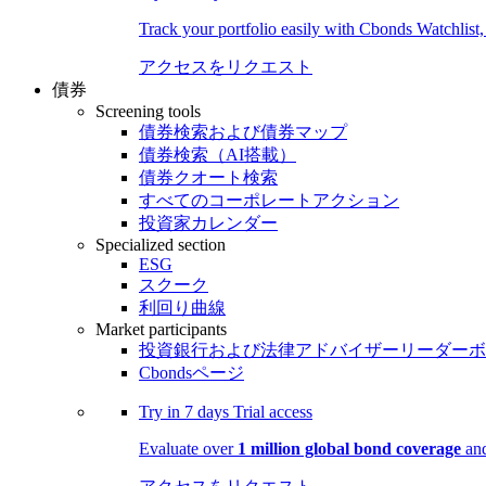
Track your portfolio easily with Cbonds Watchlist
アクセスをリクエスト
債券
Screening tools
債券検索および債券マップ
債券検索（AI搭載）
債券クオート検索
すべてのコーポレートアクション
投資家カレンダー
Specialized section
ESG
スクーク
利回り曲線
Market participants
投資銀行および法律アドバイザーリーダーボ
Cbondsページ
Try in
7 days
Trial access
Evaluate over
1 million global bond coverage
and