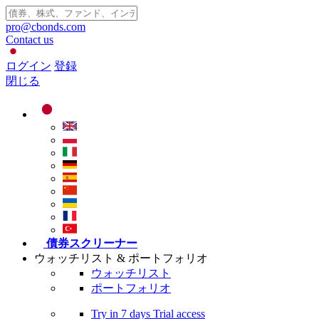
pro@cbonds.com
Contact us
ログイン
登録
閉じる
債券スクリーナー
ウォッチリスト & ポートフォリオ
ウォッチリスト
ポートフォリオ
Try in
7 days
Trial access