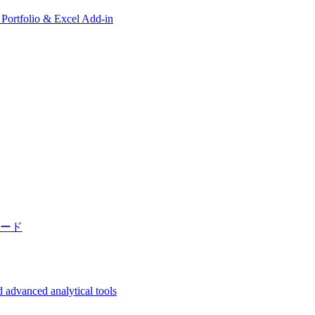
, Portfolio & Excel Add-in
ード
 advanced analytical tools