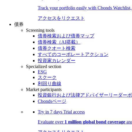
Track your portfolio easily with Cbonds Watchlist
アクセスをリクエスト
債券
Screening tools
債券検索および債券マップ
債券検索（AI搭載）
債券クオート検索
すべてのコーポレートアクション
投資家カレンダー
Specialized section
ESG
スクーク
利回り曲線
Market participants
投資銀行および法律アドバイザーリーダーボ
Cbondsページ
Try in
7 days
Trial access
Evaluate over
1 million global bond coverage
and