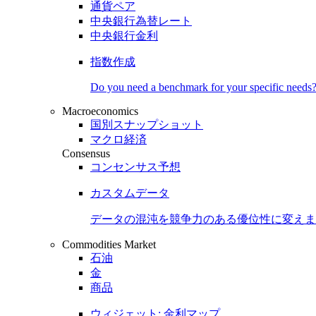
通貨ペア
中央銀行為替レート
中央銀行金利
指数作成
Do you need a benchmark for your specific needs
Macroeconomics
国別スナップショット
マクロ経済
Consensus
コンセンサス予想
カスタムデータ
データの混沌を競争力のある
優位性
に変えま
Commodities Market
石油
金
商品
ウィジェット: 金利マップ