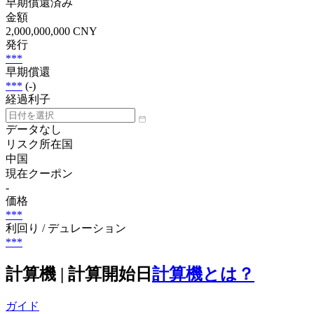
早期償還済み
金額
2,000,000,000 CNY
発行
***
早期償還
***
(-)
経過利子
データなし
リスク所在国
中国
現在クーポン
-
価格
***
利回り / デュレーション
***
計算機 | 計算開始日
計算機とは？
ガイド