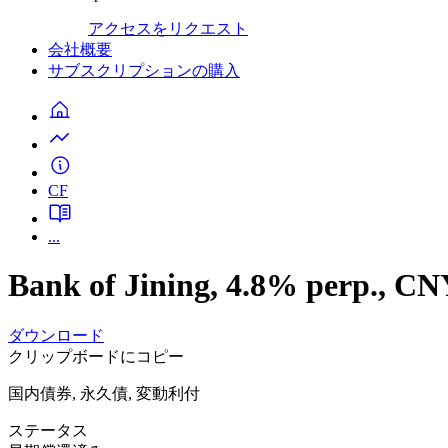
アクセスをリクエスト
会社概要
サブスクリプションの購入
CF
...
Bank of Jining, 4.8% perp.,
ダウンロード
クリップボードにコピー
国内債券, 永久債, 変動利付
ステータス