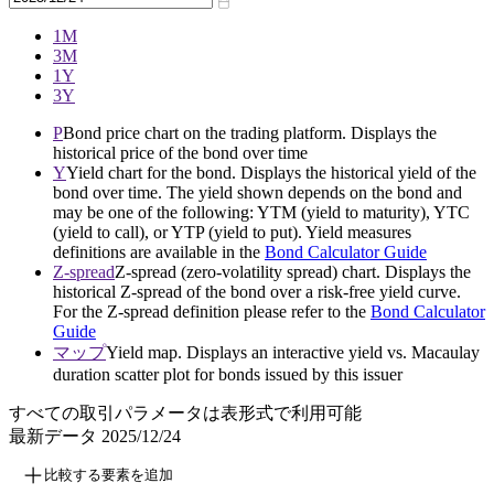
1M
3M
1Y
3Y
P
Bond price chart on the trading platform. Displays the
historical price of the bond over time
Y
Yield chart for the bond. Displays the historical yield of the
bond over time. The yield shown depends on the bond and
may be one of the following: YTM (yield to maturity), YTC
(yield to call), or YTP (yield to put). Yield measures
definitions are available in the
Bond Calculator Guide
Z-spread
Z-spread (zero-volatility spread) chart. Displays the
historical Z-spread of the bond over a risk-free yield curve.
For the Z-spread definition please refer to the
Bond Calculator
Guide
マップ
Yield map. Displays an interactive yield vs. Macaulay
duration scatter plot for bonds issued by this issuer
すべての取引パラメータは表形式で利用可能
最新データ
2025/12/24
比較する要素を追加