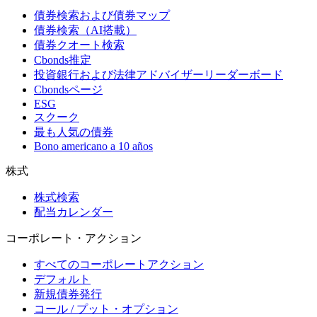
債券検索および債券マップ
債券検索（AI搭載）
債券クオート検索
Cbonds推定
投資銀行および法律アドバイザーリーダーボード
Cbondsページ
ESG
スクーク
最も人気の債券
Bono americano a 10 años
株式
株式検索
配当カレンダー
コーポレート・アクション
すべてのコーポレートアクション
デフォルト
新規債券発行
コール / プット・オプション