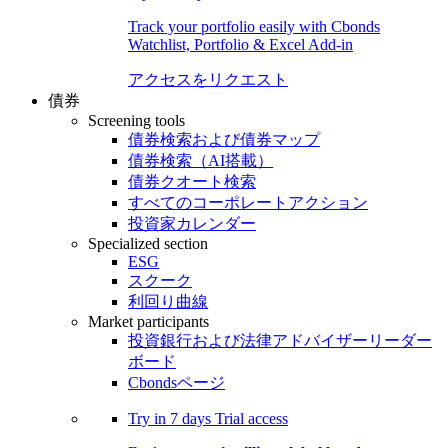
Track your portfolio easily with Cbonds
Watchlist, Portfolio & Excel Add-in
アクセスをリクエスト
債券
Screening tools
債券検索および債券マップ
債券検索（AI搭載）
債券クオート検索
すべてのコーポレートアクション
投資家カレンダー
Specialized section
ESG
スクーク
利回り曲線
Market participants
投資銀行および法律アドバイザーリーダー
ボード
Cbondsページ
Try in
7 days
Trial access