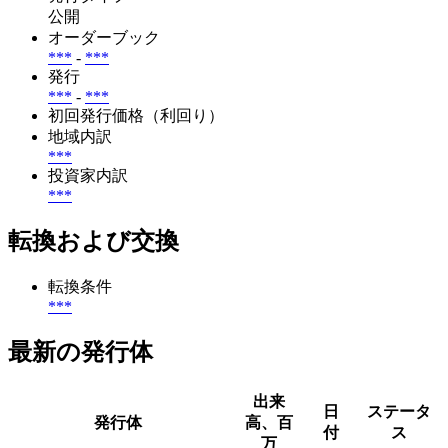
公開
オーダーブック
***
-
***
発行
***
-
***
初回発行価格（利回り）
地域内訳
***
投資家内訳
***
転換および交換
転換条件
***
最新の発行体
出来
日
ステータ
発行体
高、百
付
ス
万