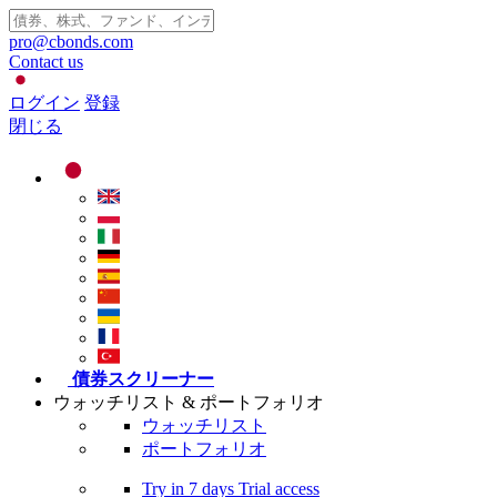
pro@cbonds.com
Contact us
ログイン
登録
閉じる
債券スクリーナー
ウォッチリスト & ポートフォリオ
ウォッチリスト
ポートフォリオ
Try in
7 days
Trial access