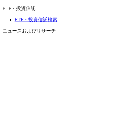
ETF・投資信託
ETF・投資信託検索
ニュースおよびリサーチ
市場ニュース
リサーチハブ
Cbondsリサーチ
メディア向けCbonds
用語集
ヘルプ
会社概要
支払いの保証
CBONDS OLD
計算機
債券クオート検索