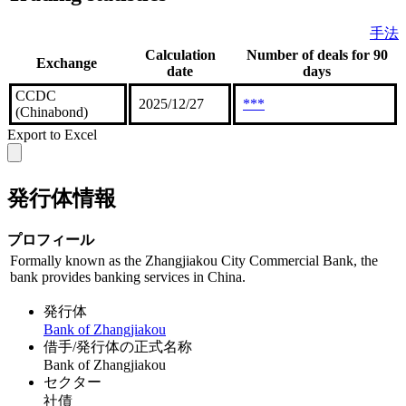
手法
Calculation
Number of deals for 90
Exchange
date
days
CCDC
2025/12/27
***
(Chinabond)
Export to Excel
発行体情報
プロフィール
Formally known as the Zhangjiakou City Commercial Bank, the
bank provides banking services in China.
発行体
Bank of Zhangjiakou
借手/発行体の正式名称
Bank of Zhangjiakou
セクター
社債