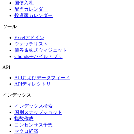
国債入札
配当カレンダー
投資家カレンダー
ツール
Excelアドイン
ウォッチリスト
債券＆株式ウィジェット
Cbondsモバイルアプリ
API
APIおよびデータフィード
APIディレクトリ
インデックス
インデックス検索
国別スナップショット
指数作成
コンセンサス予想
マクロ経済