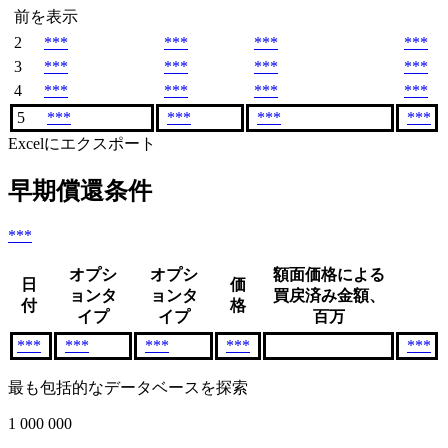
前を表示
2
***
***
***
***
3
***
***
***
***
4
***
***
***
***
5
***
***
***
***
Excelにエクスポート
早期償還条件
***
オプシ
オプシ
額面価格による
日
価
ョンタ
ョンタ
買戻済み金額、
付
格
イプ
イプ
百万
***
***
***
***
***
最も包括的なデータベースを探索
1 000 000