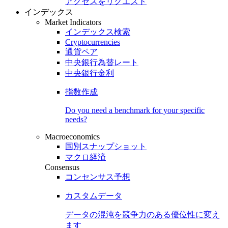
アクセスをリクエスト
インデックス
Market Indicators
インデックス検索
Cryptocurrencies
通貨ペア
中央銀行為替レート
中央銀行金利
指数作成
Do you need a benchmark for your specific
needs?
Macroeconomics
国別スナップショット
マクロ経済
Consensus
コンセンサス予想
カスタムデータ
データの混沌を競争力のある
優位性
に変え
ます