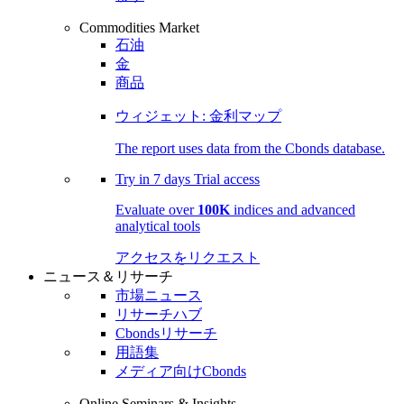
Commodities Market
石油
金
商品
ウィジェット: 金利マップ
The report uses data from the Cbonds database.
Try in
7 days
Trial access
Evaluate over
100K
indices and advanced
analytical tools
アクセスをリクエスト
ニュース＆リサーチ
市場ニュース
リサーチハブ
Cbondsリサーチ
用語集
メディア向けCbonds
Online Seminars & Insights