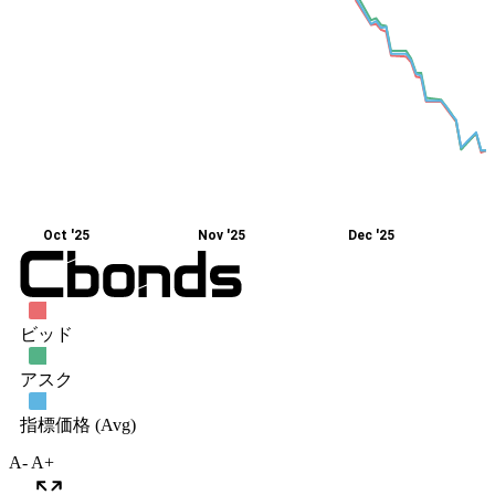
A-
A+