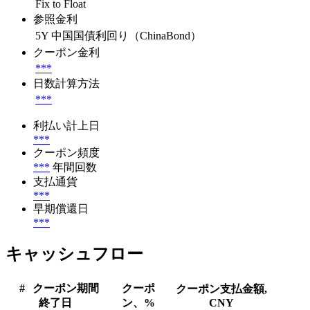
Fix to Float
参照金利
5Y 中国国債利回り（ChinaBond）
クーポン金利
***
日数計算方法
***
利払い計上日
***
クーポン頻度
***
年間回数
支払通貨
***
早期償還日
***
キャッシュフロー
#
クーポン期間
クーポ
クーポン支払金額,
終了日
ン、%
CNY