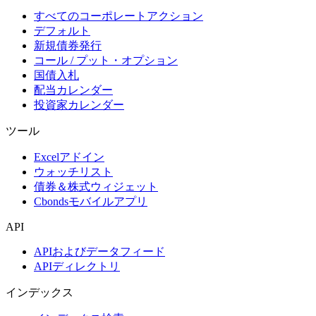
すべてのコーポレートアクション
デフォルト
新規債券発行
コール / プット・オプション
国債入札
配当カレンダー
投資家カレンダー
ツール
Excelアドイン
ウォッチリスト
債券＆株式ウィジェット
Cbondsモバイルアプリ
API
APIおよびデータフィード
APIディレクトリ
インデックス