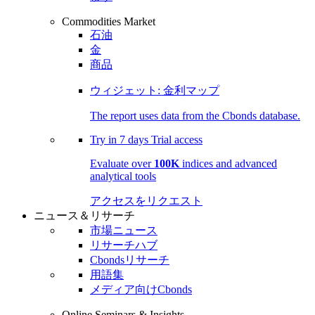
Commodities Market
石油
金
商品
ウィジェット: 金利マップ
The report uses data from the Cbonds database.
Try in
7 days
Trial access
Evaluate over
100K
indices and advanced
analytical tools
アクセスをリクエスト
ニュース＆リサーチ
市場ニュース
リサーチハブ
Cbondsリサーチ
用語集
メディア向けCbonds
Online Seminars & Insights