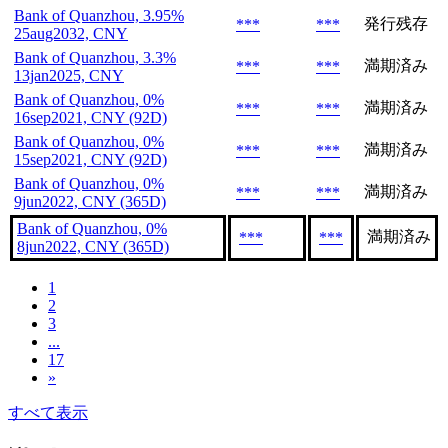
Bank of Quanzhou, 3.95%
発行残存
***
***
25aug2032, CNY
Bank of Quanzhou, 3.3%
満期済み
***
***
13jan2025, CNY
Bank of Quanzhou, 0%
満期済み
***
***
16sep2021, CNY (92D)
Bank of Quanzhou, 0%
満期済み
***
***
15sep2021, CNY (92D)
Bank of Quanzhou, 0%
満期済み
***
***
9jun2022, CNY (365D)
Bank of Quanzhou, 0%
満期済み
***
***
8jun2022, CNY (365D)
1
2
3
...
17
»
すべて表示