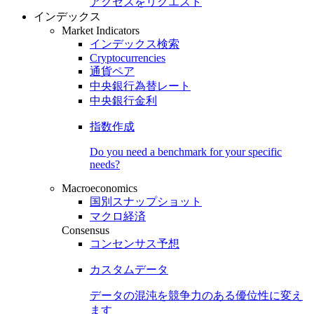
アクセスをリクエスト
インデックス
Market Indicators
インデックス検索
Cryptocurrencies
通貨ペア
中央銀行為替レート
中央銀行金利
指数作成
Do you need a benchmark for your specific
needs?
Macroeconomics
国別スナップショット
マクロ経済
Consensus
コンセンサス予想
カスタムデータ
データの混沌を競争力のある
優位性
に変え
ます