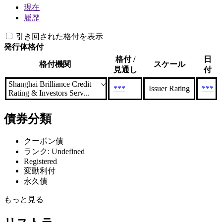
現在
履歴
引き回された格付を表示
発行体格付
格付 /
日
格付機関
スケール
見通し
付
Shanghai Brilliance Credit
***
Issuer Rating
***
Rating & Investors Serv...
債券分類
クーポン債
ランク: Undefined
Registered
変動利付
永久債
もっと見る