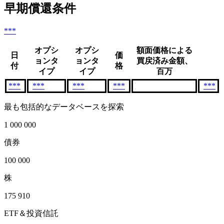
早期償還条件
***
オプシ
オプシ
額面価格による
日
価
ョンタ
ョンタ
買戻済み金額、
付
格
イプ
イプ
百万
***
***
***
***
***
最も包括的なデータベースを探索
1 000 000
債券
100 000
株
175 910
ETF＆投資信託