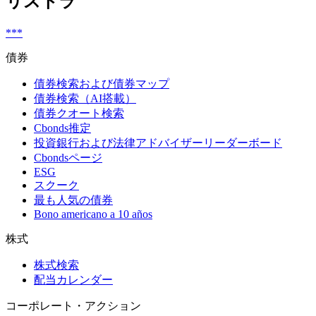
リストラ
***
債券
債券検索および債券マップ
債券検索（AI搭載）
債券クオート検索
Cbonds推定
投資銀行および法律アドバイザーリーダーボード
Cbondsページ
ESG
スクーク
最も人気の債券
Bono americano a 10 años
株式
株式検索
配当カレンダー
コーポレート・アクション