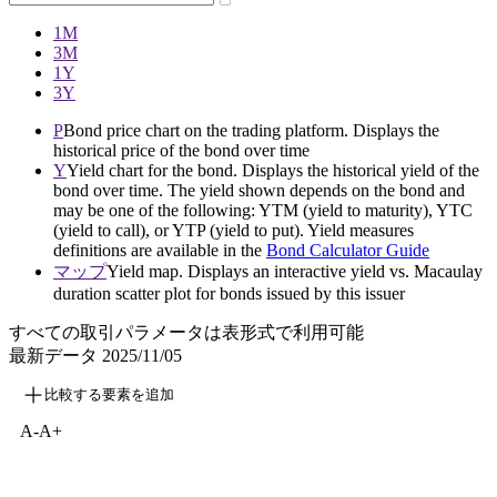
1M
3M
1Y
3Y
P
Bond price chart on the trading platform. Displays the
historical price of the bond over time
Y
Yield chart for the bond. Displays the historical yield of the
bond over time. The yield shown depends on the bond and
may be one of the following: YTM (yield to maturity), YTC
(yield to call), or YTP (yield to put). Yield measures
definitions are available in the
Bond Calculator Guide
マップ
Yield map. Displays an interactive yield vs. Macaulay
duration scatter plot for bonds issued by this issuer
すべての取引パラメータは表形式で利用可能
最新データ
2025/11/05
比較する要素を追加