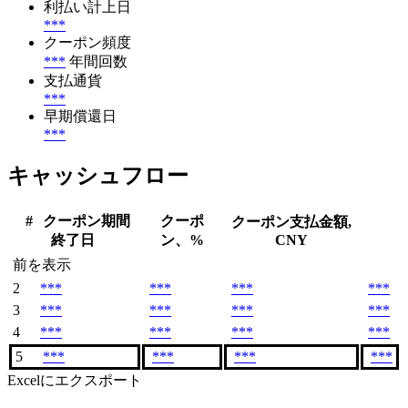
利払い計上日
***
クーポン頻度
***
年間回数
支払通貨
***
早期償還日
***
キャッシュフロー
#
クーポン期間
クーポ
クーポン支払金額,
終了日
ン、%
CNY
前を表示
2
***
***
***
***
3
***
***
***
***
4
***
***
***
***
5
***
***
***
***
Excelにエクスポート