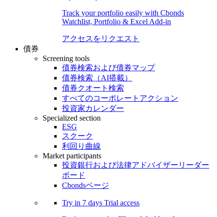
Track your portfolio easily with Cbonds
Watchlist, Portfolio & Excel Add-in
アクセスをリクエスト
債券
Screening tools
債券検索および債券マップ
債券検索（AI搭載）
債券クオート検索
すべてのコーポレートアクション
投資家カレンダー
Specialized section
ESG
スクーク
利回り曲線
Market participants
投資銀行および法律アドバイザーリーダー
ボード
Cbondsページ
Try in
7 days
Trial access