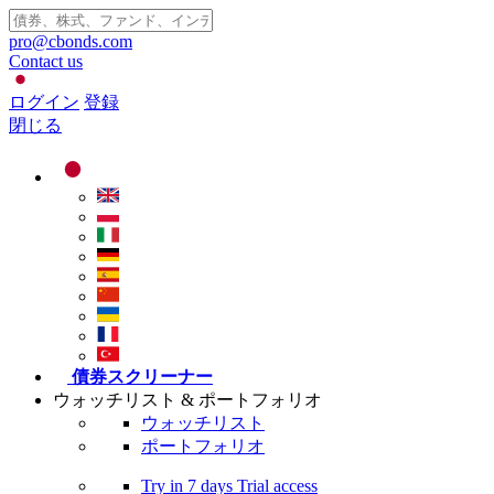
pro@cbonds.com
Contact us
ログイン
登録
閉じる
債券スクリーナー
ウォッチリスト & ポートフォリオ
ウォッチリスト
ポートフォリオ
Try in
7 days
Trial access