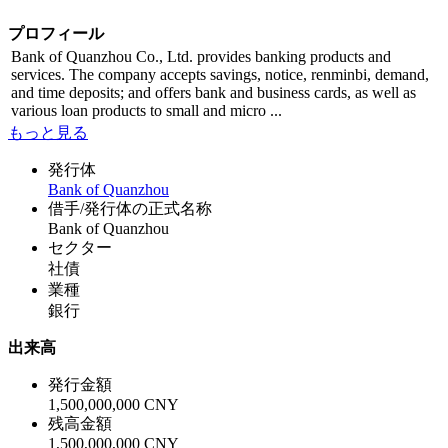
プロフィール
Bank of Quanzhou Co., Ltd. provides banking products and
services. The company accepts savings, notice, renminbi, demand,
and time deposits; and offers bank and business cards, as well as
various loan products to small and micro ...
もっと見る
発行体
Bank of Quanzhou
借手/発行体の正式名称
Bank of Quanzhou
セクター
社債
業種
銀行
出来高
発行金額
1,500,000,000 CNY
残高金額
1,500,000,000 CNY