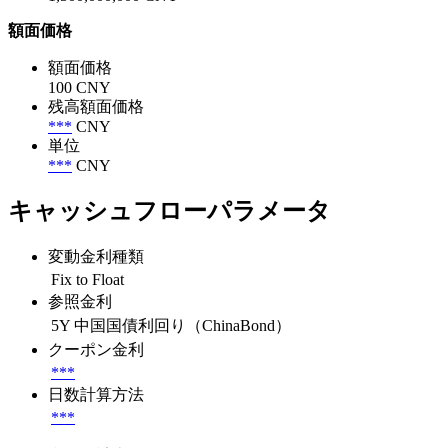
額面価格
額面価格
100 CNY
残高額面価格
***
CNY
単位
***
CNY
キャッシュフローパラメータ
変動金利種類
Fix to Float
参照金利
5Y 中国国債利回り（ChinaBond）
クーポン金利
***
日数計算方法
***