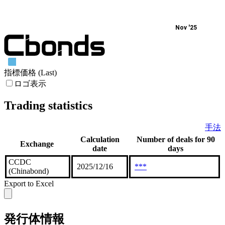
Nov '25
指標価格 (Last)
ロゴ表示
Trading statistics
手法
Calculation
Number of deals for 90
Exchange
date
days
CCDC
2025/12/16
***
(Chinabond)
Export to Excel
発行体情報