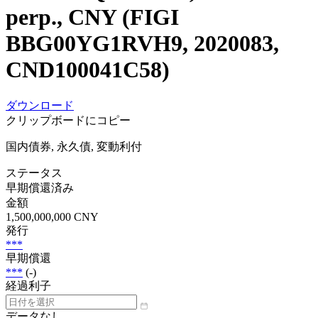
perp., CNY (FIGI
BBG00YG1RVH9, 2020083,
CND100041C58)
ダウンロード
クリップボードにコピー
国内債券, 永久債, 変動利付
ステータス
早期償還済み
金額
1,500,000,000 CNY
発行
***
早期償還
***
(-)
経過利子
データなし