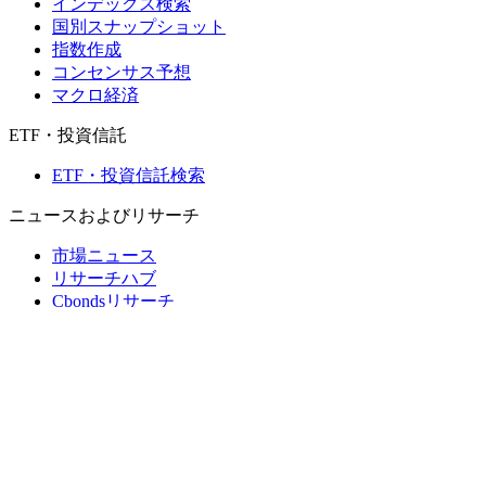
インデックス検索
国別スナップショット
指数作成
コンセンサス予想
マクロ経済
ETF・投資信託
ETF・投資信託検索
ニュースおよびリサーチ
市場ニュース
リサーチハブ
Cbondsリサーチ
メディア向けCbonds
用語集
ヘルプ
会社概要
支払いの保証