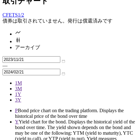
取引チャート
CFETS
1/2
債券は取引されていません。発行は償還済みです
アーカイブ
—
1M
3M
1Y
3Y
P
Bond price chart on the trading platform. Displays the
historical price of the bond over time
Y
Yield chart for the bond. Displays the historical yield of the
bond over time. The yield shown depends on the bond and
may be one of the following: YTM (yield to maturity), YTC
(yield to call), or YTP (yield to put). Yield measures