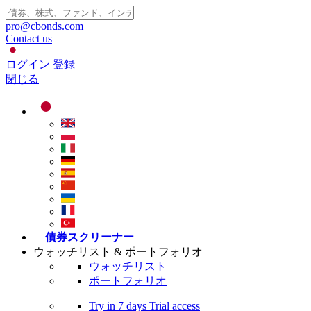
pro@cbonds.com
Contact us
ログイン
登録
閉じる
債券スクリーナー
ウォッチリスト & ポートフォリオ
ウォッチリスト
ポートフォリオ
Try in
7 days
Trial access