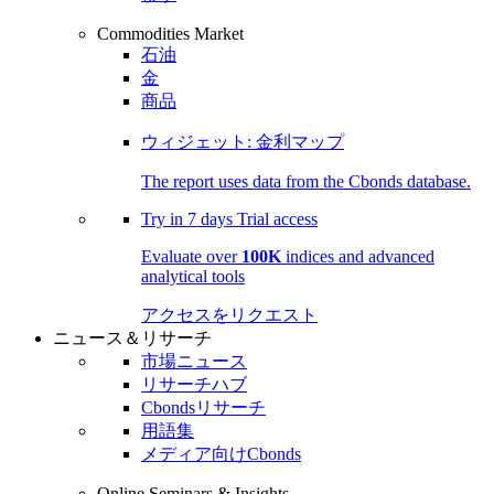
Commodities Market
石油
金
商品
ウィジェット: 金利マップ
The report uses data from the Cbonds database.
Try in
7 days
Trial access
Evaluate over
100K
indices and advanced
analytical tools
アクセスをリクエスト
ニュース＆リサーチ
市場ニュース
リサーチハブ
Cbondsリサーチ
用語集
メディア向けCbonds
Online Seminars & Insights