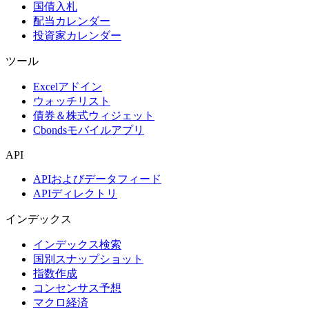
国債入札
配当カレンダー
投資家カレンダー
ツール
Excelアドイン
ウォッチリスト
債券＆株式ウィジェット
Cbondsモバイルアプリ
API
APIおよびデータフィード
APIディレクトリ
インデックス
インデックス検索
国別スナップショット
指数作成
コンセンサス予想
マクロ経済