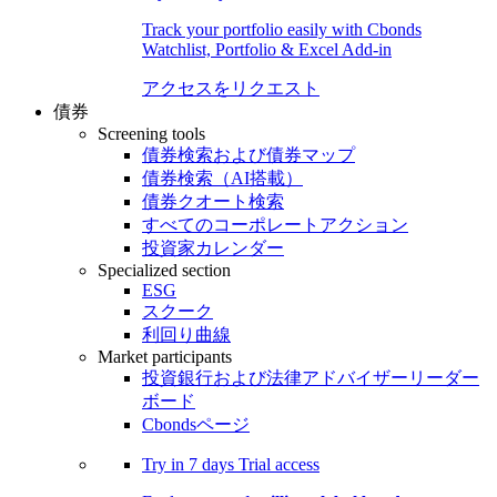
Track your portfolio easily with Cbonds
Watchlist, Portfolio & Excel Add-in
アクセスをリクエスト
債券
Screening tools
債券検索および債券マップ
債券検索（AI搭載）
債券クオート検索
すべてのコーポレートアクション
投資家カレンダー
Specialized section
ESG
スクーク
利回り曲線
Market participants
投資銀行および法律アドバイザーリーダー
ボード
Cbondsページ
Try in
7 days
Trial access