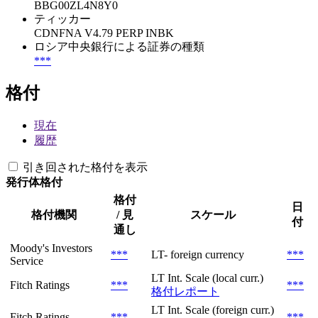
BBG00ZL4N8Y0
ティッカー
CDNFNA V4.79 PERP INBK
ロシア中央銀行による証券の種類
***
格付
現在
履歴
引き回された格付を表示
発行体格付
格付
日
格付機関
/ 見
スケール
付
通し
Moody's Investors
***
LT- foreign currency
***
Service
LT Int. Scale (local curr.)
Fitch Ratings
***
***
格付レポート
LT Int. Scale (foreign curr.)
Fitch Ratings
***
***