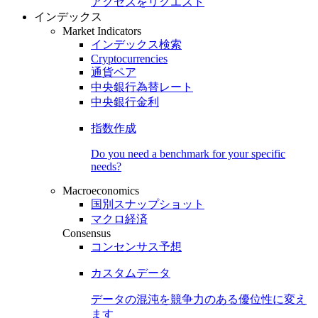
アクセスをリクエスト
インデックス
Market Indicators
インデックス検索
Cryptocurrencies
通貨ペア
中央銀行為替レート
中央銀行金利
指数作成
Do you need a benchmark for your specific
needs?
Macroeconomics
国別スナップショット
マクロ経済
Consensus
コンセンサス予想
カスタムデータ
データの混沌を競争力のある
優位性
に変え
ます