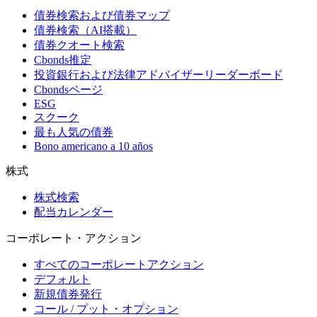
債券検索および債券マップ
債券検索（AI搭載）
債券クオート検索
Cbonds推定
投資銀行および法律アドバイザーリーダーボード
Cbondsページ
ESG
スクーク
最も人気の債券
Bono americano a 10 años
株式
株式検索
配当カレンダー
コーポレート・アクション
すべてのコーポレートアクション
デフォルト
新規債券発行
コール / プット・オプション