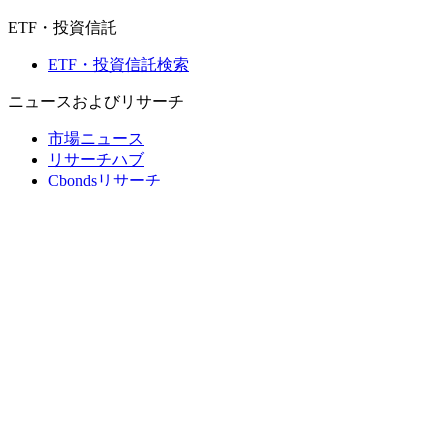
ETF・投資信託
ETF・投資信託検索
ニュースおよびリサーチ
市場ニュース
リサーチハブ
Cbondsリサーチ
メディア向けCbonds
用語集
ヘルプ
会社概要
支払いの保証
CBONDS OLD
計算機
債券クオート検索