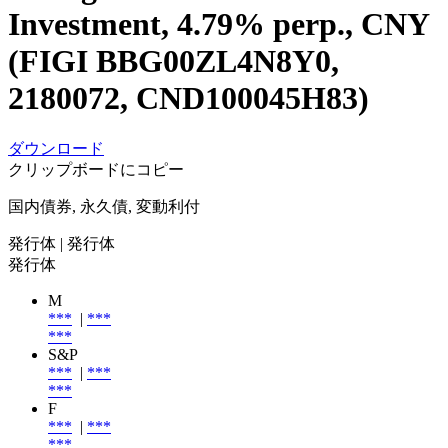
Investment, 4.79% perp., CNY
(FIGI BBG00ZL4N8Y0,
2180072, CND100045H83)
ダウンロード
クリップボードにコピー
国内債券, 永久債, 変動利付
発行体
| 発行体
発行体
M
***
|
***
***
S&P
***
|
***
***
F
***
|
***
***