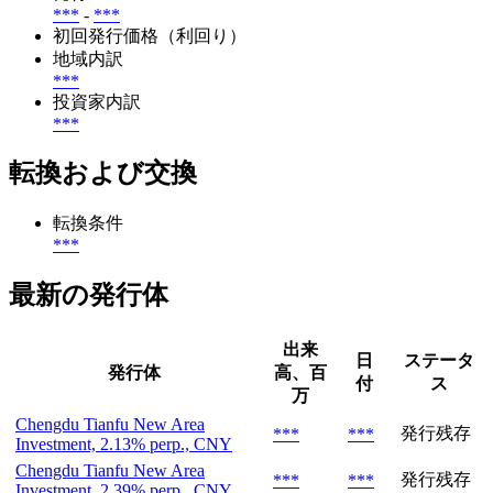
***
-
***
初回発行価格（利回り）
地域内訳
***
投資家内訳
***
転換および交換
転換条件
***
最新の発行体
出来
日
ステータ
発行体
高、百
付
ス
万
Chengdu Tianfu New Area
発行残存
***
***
Investment, 2.13% perp., CNY
Chengdu Tianfu New Area
発行残存
***
***
Investment, 2.39% perp., CNY