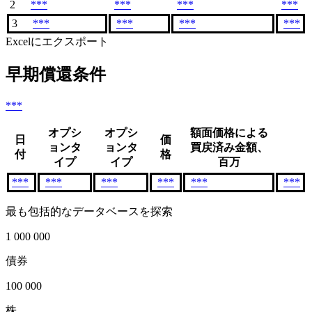
2
***
***
***
***
3
***
***
***
***
Excelにエクスポート
早期償還条件
***
オプシ
オプシ
額面価格による
日
価
ョンタ
ョンタ
買戻済み金額、
付
格
イプ
イプ
百万
***
***
***
***
***
***
最も包括的なデータベースを探索
1 000 000
債券
100 000
株