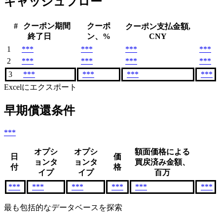
キャッシュフロー
#
クーポン期間
クーポ
クーポン支払金額,
終了日
ン、%
CNY
1
***
***
***
***
2
***
***
***
***
3
***
***
***
***
Excelにエクスポート
早期償還条件
***
オプシ
オプシ
額面価格による
日
価
ョンタ
ョンタ
買戻済み金額、
付
格
イプ
イプ
百万
***
***
***
***
***
***
最も包括的なデータベースを探索