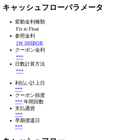
キャッシュフローパラメータ
変動金利種類
Fix to Float
参照金利
1W SHIBOR
クーポン金利
***
日数計算方法
***
利払い計上日
***
クーポン頻度
***
年間回数
支払通貨
***
早期償還日
***