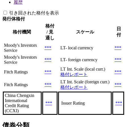
履歴
引き回された格付を表示
発行体格付
格付
日
格付機関
/ 見
スケール
付
通し
Moody's Investors
***
LT- local currency
***
Service
Moody's Investors
***
LT- foreign currency
***
Service
LT Int. Scale (local curr.)
Fitch Ratings
***
***
格付レポート
LT Int. Scale (foreign curr.)
Fitch Ratings
***
***
格付レポート
China Chengxin
International
***
Issuer Rating
***
Credit Rating
(CCXI)
債券分類