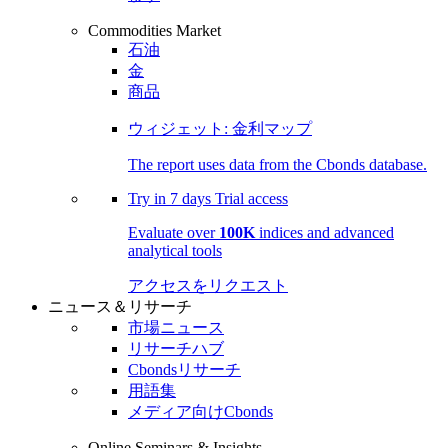
Commodities Market
石油
金
商品
ウィジェット: 金利マップ
The report uses data from the Cbonds database.
Try in
7 days
Trial access
Evaluate over
100K
indices and advanced
analytical tools
アクセスをリクエスト
ニュース＆リサーチ
市場ニュース
リサーチハブ
Cbondsリサーチ
用語集
メディア向けCbonds
Online Seminars & Insights