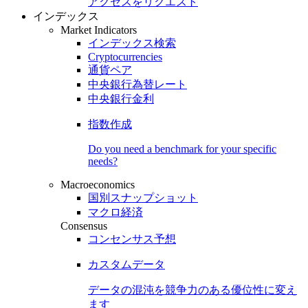
アクセスをリクエスト
インデックス
Market Indicators
インデックス検索
Cryptocurrencies
通貨ペア
中央銀行為替レート
中央銀行金利
指数作成
Do you need a benchmark for your specific
needs?
Macroeconomics
国別スナップショット
マクロ経済
Consensus
コンセンサス予想
カスタムデータ
データの混沌を競争力のある
優位性
に変え
ます