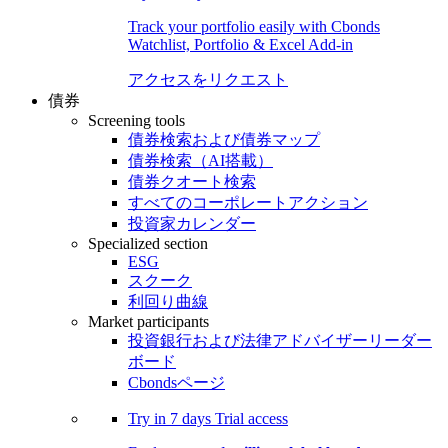
Track your portfolio easily with Cbonds
Watchlist, Portfolio & Excel Add-in
アクセスをリクエスト
債券
Screening tools
債券検索および債券マップ
債券検索（AI搭載）
債券クオート検索
すべてのコーポレートアクション
投資家カレンダー
Specialized section
ESG
スクーク
利回り曲線
Market participants
投資銀行および法律アドバイザーリーダー
ボード
Cbondsページ
Try in
7 days
Trial access