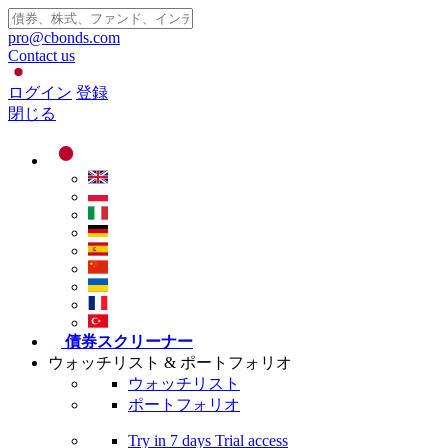
pro@cbonds.com
Contact us
ログイン
登録
閉じる
債券スクリーナー
ウォッチリスト & ポートフォリオ
ウォッチリスト
ポートフォリオ
Try in
7 days
Trial access