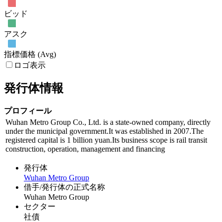
ビッド
アスク
指標価格 (Avg)
ロゴ表示
発行体情報
プロフィール
Wuhan Metro Group Co., Ltd. is a state-owned company, directly
under the municipal government.It was established in 2007.The
registered capital is 1 billion yuan.Its business scope is rail transit
construction, operation, management and financing
発行体
Wuhan Metro Group
借手/発行体の正式名称
Wuhan Metro Group
セクター
社債