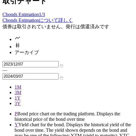
取引チャート
Cbonds Estimation
1/3
Cbonds Estimationについて詳しく
債券は取引されていません。発行は償還済みです
アーカイブ
—
1M
3M
1Y
3Y
P
Bond price chart on the trading platform. Displays the
historical price of the bond over time
Y
Yield chart for the bond. Displays the historical yield of the
bond over time. The yield shown depends on the bond and
may be one of the following: YTM (yield to maturity), YTC