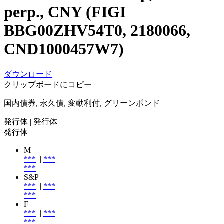
perp., CNY (FIGI
BBG00ZHV54T0, 2180066,
CND1000457W7)
ダウンロード
クリップボードにコピー
国内債券, 永久債, 変動利付, グリーンボンド
発行体
| 発行体
発行体
M
***
|
***
***
S&P
***
|
***
***
F
***
|
***
***