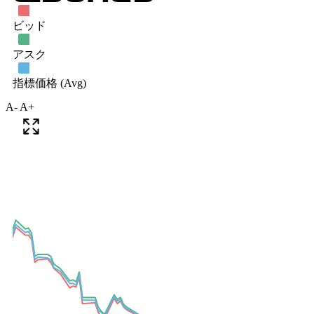
A-
A+