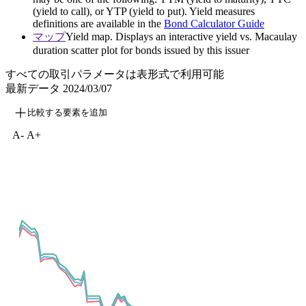
(yield to call), or YTP (yield to put). Yield measures
definitions are available in the
Bond Calculator Guide
マップ
Yield map. Displays an interactive yield vs. Macaulay
duration scatter plot for bonds issued by this issuer
すべての取引パラメータは表形式で利用可能
最新データ
2024/03/07
比較する要素を追加