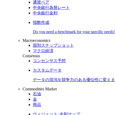
通貨ペア
中央銀行為替レート
中央銀行金利
指数作成
Do you need a benchmark for your specific needs
Macroeconomics
国別スナップショット
マクロ経済
Consensus
コンセンサス予想
カスタムデータ
データの混沌を競争力のある
優位性
に変えま
Commodities Market
石油
金
商品
ウィジェット: 金利マップ