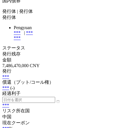
国内債券
発行体
| 発行体
発行体
Pengyuan
***
|
***
***
ステータス
発行残存
金額
7,486,470,000 CNY
発行
***
償還（プット/コール権）
***
(-)
経過利子
***
リスク所在国
中国
現在クーポン