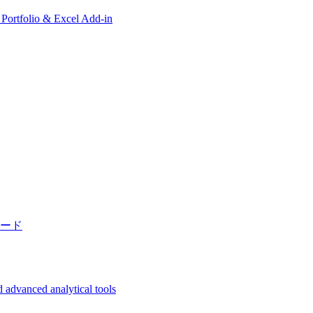
, Portfolio & Excel Add-in
ード
 advanced analytical tools