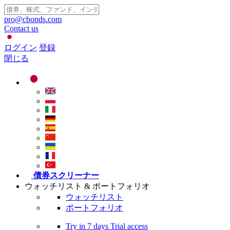
pro@cbonds.com
Contact us
ログイン
登録
閉じる
債券スクリーナー
ウォッチリスト & ポートフォリオ
ウォッチリスト
ポートフォリオ
Try in
7 days
Trial access