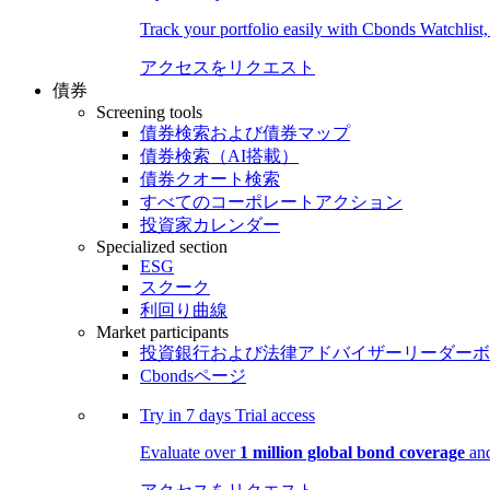
Track your portfolio easily with Cbonds Watchlist
アクセスをリクエスト
債券
Screening tools
債券検索および債券マップ
債券検索（AI搭載）
債券クオート検索
すべてのコーポレートアクション
投資家カレンダー
Specialized section
ESG
スクーク
利回り曲線
Market participants
投資銀行および法律アドバイザーリーダーボ
Cbondsページ
Try in
7 days
Trial access
Evaluate over
1 million global bond coverage
and