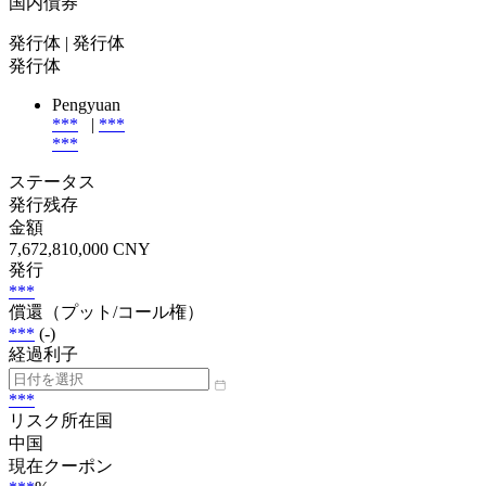
国内債券
発行体
| 発行体
発行体
Pengyuan
***
|
***
***
ステータス
発行残存
金額
7,672,810,000 CNY
発行
***
償還（プット/コール権）
***
(-)
経過利子
***
リスク所在国
中国
現在クーポン