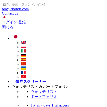
pro@cbonds.com
Contact us
ログイン
登録
閉じる
債券スクリーナー
ウォッチリスト & ポートフォリオ
ウォッチリスト
ポートフォリオ
Try in
7 days
Trial access