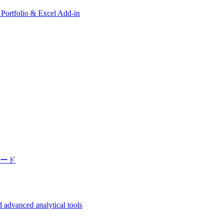
, Portfolio & Excel Add-in
ード
 advanced analytical tools