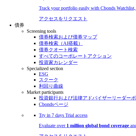
Track your portfolio easily with Cbonds Watchlist
アクセスをリクエスト
債券
Screening tools
債券検索および債券マップ
債券検索（AI搭載）
債券クオート検索
すべてのコーポレートアクション
投資家カレンダー
Specialized section
ESG
スクーク
利回り曲線
Market participants
投資銀行および法律アドバイザーリーダーボ
Cbondsページ
Try in
7 days
Trial access
Evaluate over
1 million global bond coverage
and