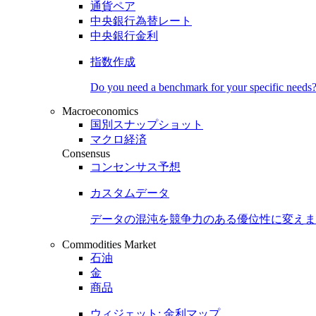
通貨ペア
中央銀行為替レート
中央銀行金利
指数作成
Do you need a benchmark for your specific needs
Macroeconomics
国別スナップショット
マクロ経済
Consensus
コンセンサス予想
カスタムデータ
データの混沌を競争力のある
優位性
に変えま
Commodities Market
石油
金
商品
ウィジェット: 金利マップ