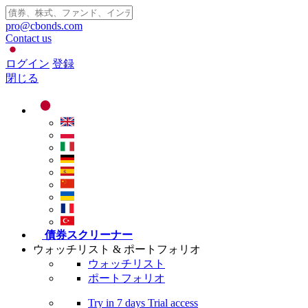
pro@cbonds.com
Contact us
ログイン
登録
閉じる
債券スクリーナー
ウォッチリスト & ポートフォリオ
ウォッチリスト
ポートフォリオ
Try in
7 days
Trial access