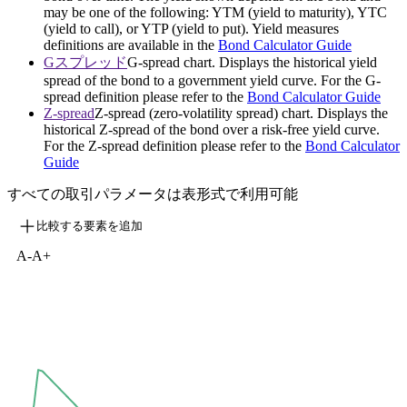
may be one of the following: YTM (yield to maturity), YTC
(yield to call), or YTP (yield to put). Yield measures
definitions are available in the
Bond Calculator Guide
Gスプレッド
G-spread chart. Displays the historical yield
spread of the bond to a government yield curve. For the G-
spread definition please refer to the
Bond Calculator Guide
Z-spread
Z-spread (zero-volatility spread) chart. Displays the
historical Z-spread of the bond over a risk-free yield curve.
For the Z-spread definition please refer to the
Bond Calculator
Guide
すべての取引パラメータは表形式で利用可能
比較する要素を追加