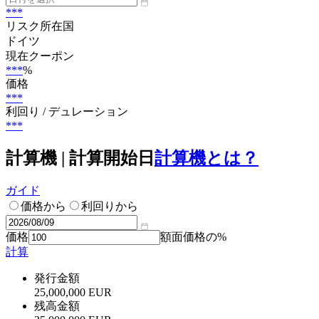
***
リスク所在国
ドイツ
現在クーポン
***
%
価格
***
利回り / デュレーション
***
計算機 | 計算開始日
計算機とは？
ガイド
価格から
利回りから
価格
額面価格の%
計算
発行金額
25,000,000 EUR
残高金額