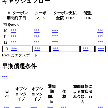
キャッシュフロー
#
クーポン
クーポ
クーポン支払
償還,
期間終了日
ン、%
金額, EUR
EUR
前を表示
10
***
***
***
***
11
***
***
***
***
12
***
***
***
***
13
***
***
***
***
***
Excelにエクスポート
早期償還条件
***
通知
額面価格に
オプシ
オプシ
日
期
価
よる買戻済
ョンタ
ョンタ
付
間、
格
み金額、百
イプ
イプ
日
万
***
***
***
***
***
***