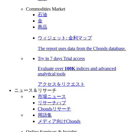
Commodities Market
石油
金
商品
ウィジェット: 金利マップ
The report uses data from the Cbonds database.
Try in
7 days
Trial access
Evaluate over
100K
indices and advanced
analytical tools
アクセスをリクエスト
ニュース＆リサーチ
市場ニュース
リサーチハブ
Cbondsリサーチ
用語集
メディア向けCbonds
Online Seminars & Insights