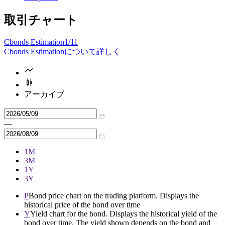
取引チャート
Cbonds Estimation
1/11
Cbonds Estimationについて詳しく
アーカイブ
—
1M
3M
1Y
3Y
P
Bond price chart on the trading platform. Displays the
historical price of the bond over time
Y
Yield chart for the bond. Displays the historical yield of the
bond over time. The yield shown depends on the bond and