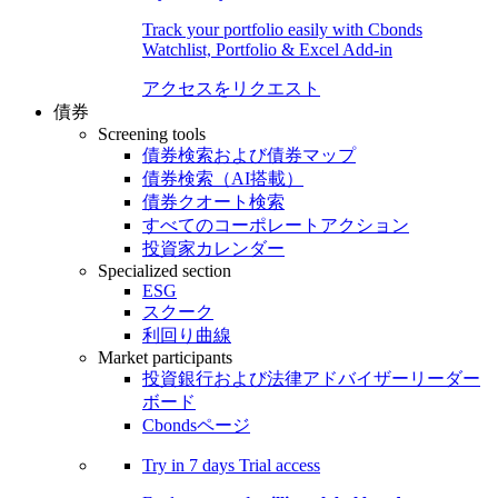
Track your portfolio easily with Cbonds
Watchlist, Portfolio & Excel Add-in
アクセスをリクエスト
債券
Screening tools
債券検索および債券マップ
債券検索（AI搭載）
債券クオート検索
すべてのコーポレートアクション
投資家カレンダー
Specialized section
ESG
スクーク
利回り曲線
Market participants
投資銀行および法律アドバイザーリーダー
ボード
Cbondsページ
Try in
7 days
Trial access