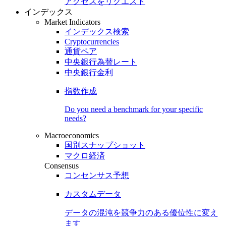
アクセスをリクエスト
インデックス
Market Indicators
インデックス検索
Cryptocurrencies
通貨ペア
中央銀行為替レート
中央銀行金利
指数作成
Do you need a benchmark for your specific
needs?
Macroeconomics
国別スナップショット
マクロ経済
Consensus
コンセンサス予想
カスタムデータ
データの混沌を競争力のある
優位性
に変え
ます