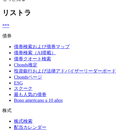
リストラ
***
債券
債券検索および債券マップ
債券検索（AI搭載）
債券クオート検索
Cbonds推定
投資銀行および法律アドバイザーリーダーボード
Cbondsページ
ESG
スクーク
最も人気の債券
Bono americano a 10 años
株式
株式検索
配当カレンダー