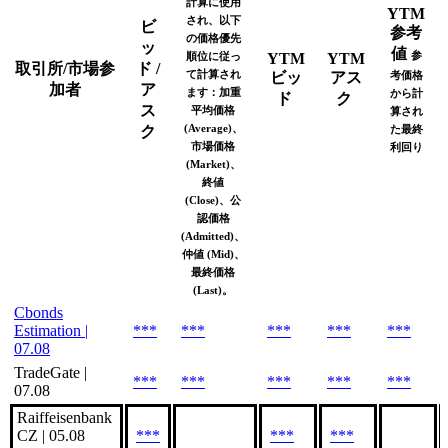
計算に使用
YTM
され、以下
ビ
参考
の価格優先
ッ
値
参
順位に従っ
YTM
YTM
取引所/市場参
ド /
て計算され
ビッ
アス
考価格
加者
ア
ます：加重
から計
ド
ク
ス
平均価格
算され
(Average)、
ク
た最終
市場価格
利回り
(Market)、
終値
(Close)、公
認価格
(Admitted)、
仲値 (Mid)、
最終価格
(Last)。
Cbonds
Estimation |
***
***
***
***
***
07.08
TradeGate |
***
***
***
***
***
07.08
Raiffeisenbank
CZ | 05.08
***
***
***