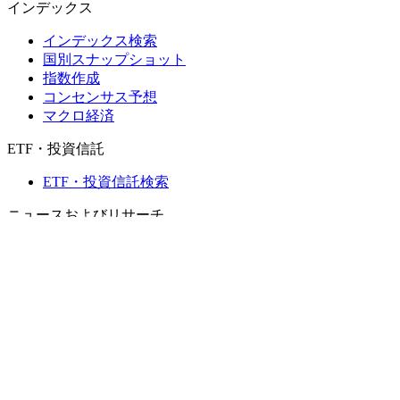
インデックス
インデックス検索
国別スナップショット
指数作成
コンセンサス予想
マクロ経済
ETF・投資信託
ETF・投資信託検索
ニュースおよびリサーチ
市場ニュース
リサーチハブ
Cbondsリサーチ
メディア向けCbonds
用語集
ヘルプ
会社概要