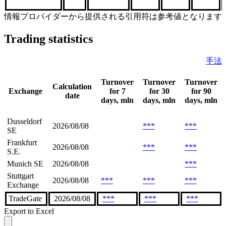
情報プロバイダーから提供される引用符は参考値となります
Trading statistics
手法
Turnover
Turnover
Turnover
Calculation
Exchange
for 7
for 30
for 90
date
days, mln
days, mln
days, mln
Dusseldorf
2026/08/08
***
***
SE
Frankfurt
2026/08/08
***
***
S.E.
Munich SE
2026/08/08
***
Stuttgart
2026/08/08
***
***
***
Exchange
TradeGate
2026/08/08
***
***
***
Export to Excel