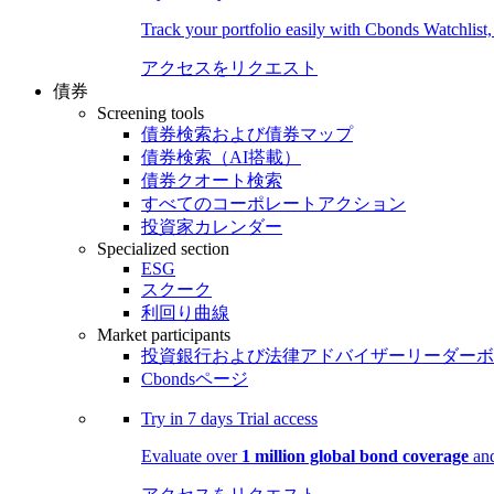
Track your portfolio easily with Cbonds Watchlist
アクセスをリクエスト
債券
Screening tools
債券検索および債券マップ
債券検索（AI搭載）
債券クオート検索
すべてのコーポレートアクション
投資家カレンダー
Specialized section
ESG
スクーク
利回り曲線
Market participants
投資銀行および法律アドバイザーリーダーボ
Cbondsページ
Try in
7 days
Trial access
Evaluate over
1 million global bond coverage
and