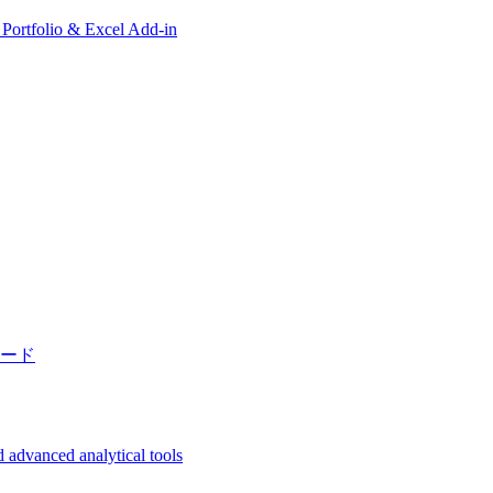
, Portfolio & Excel Add-in
ード
 advanced analytical tools