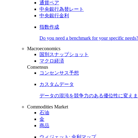
通貨ペア
中央銀行為替レート
中央銀行金利
指数作成
Do you need a benchmark for your specific needs
Macroeconomics
国別スナップショット
マクロ経済
Consensus
コンセンサス予想
カスタムデータ
データの混沌を競争力のある
優位性
に変えま
Commodities Market
石油
金
商品
ウィジェット: 金利マップ