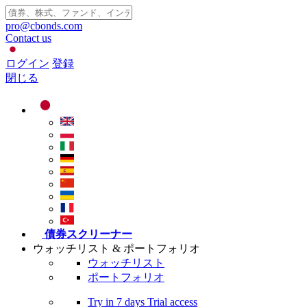
pro@cbonds.com
Contact us
ログイン
登録
閉じる
債券スクリーナー
ウォッチリスト & ポートフォリオ
ウォッチリスト
ポートフォリオ
Try in
7 days
Trial access