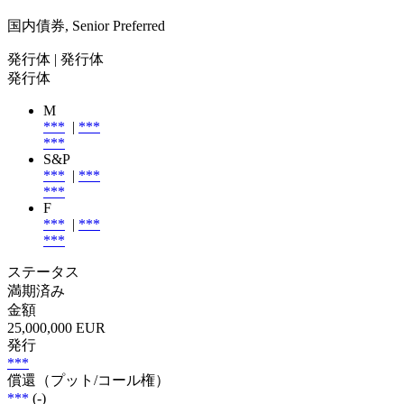
国内債券, Senior Preferred
発行体
| 発行体
発行体
M
***
|
***
***
S&P
***
|
***
***
F
***
|
***
***
ステータス
満期済み
金額
25,000,000 EUR
発行
***
償還（プット/コール権）
***
(-)