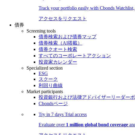
Track your portfolio easily with Cbonds Watchlist
アクセスをリクエスト
債券
Screening tools
債券検索および債券マップ
債券検索（AI搭載）
債券クオート検索
すべてのコーポレートアクション
投資家カレンダー
Specialized section
ESG
スクーク
利回り曲線
Market participants
投資銀行および法律アドバイザーリーダーボ
Cbondsページ
Try in
7 days
Trial access
Evaluate over
1 million global bond coverage
and