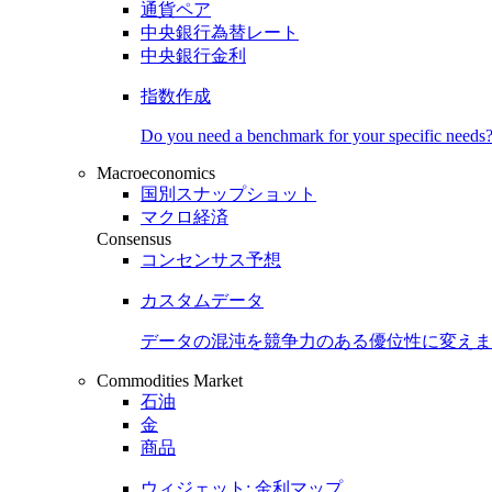
通貨ペア
中央銀行為替レート
中央銀行金利
指数作成
Do you need a benchmark for your specific needs
Macroeconomics
国別スナップショット
マクロ経済
Consensus
コンセンサス予想
カスタムデータ
データの混沌を競争力のある
優位性
に変えま
Commodities Market
石油
金
商品
ウィジェット: 金利マップ