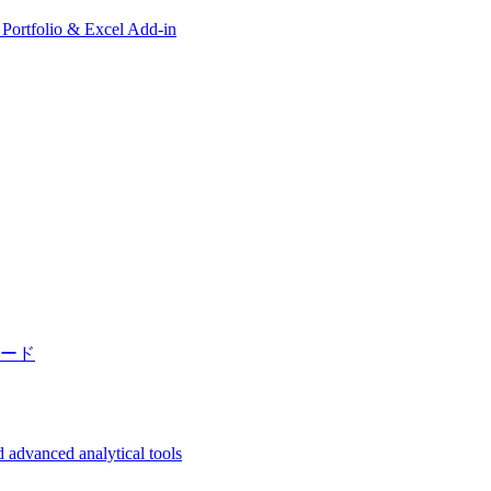
, Portfolio & Excel Add-in
ード
 advanced analytical tools