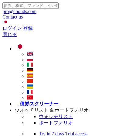
pro@cbonds.com
Contact us
ログイン
登録
閉じる
債券スクリーナー
ウォッチリスト & ポートフォリオ
ウォッチリスト
ポートフォリオ
Try in
7 days
Trial access