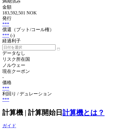
満期済み
金額
183,592,501 NOK
発行
***
償還（プット/コール権）
***
(-)
経過利子
データなし
リスク所在国
ノルウェー
現在クーポン
-
価格
***
利回り / デュレーション
***
計算機 | 計算開始日
計算機とは？
ガイド