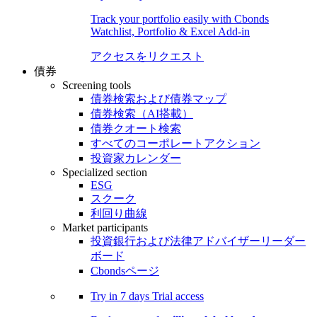
Track your portfolio easily with Cbonds
Watchlist, Portfolio & Excel Add-in
アクセスをリクエスト
債券
Screening tools
債券検索および債券マップ
債券検索（AI搭載）
債券クオート検索
すべてのコーポレートアクション
投資家カレンダー
Specialized section
ESG
スクーク
利回り曲線
Market participants
投資銀行および法律アドバイザーリーダー
ボード
Cbondsページ
Try in
7 days
Trial access