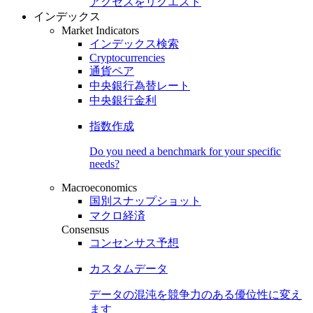
アクセスをリクエスト
インデックス
Market Indicators
インデックス検索
Cryptocurrencies
通貨ペア
中央銀行為替レート
中央銀行金利
指数作成
Do you need a benchmark for your specific
needs?
Macroeconomics
国別スナップショット
マクロ経済
Consensus
コンセンサス予想
カスタムデータ
データの混沌を競争力のある
優位性
に変え
ます