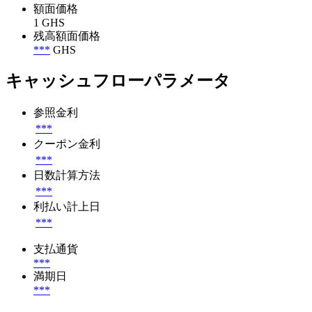
額面価格
1 GHS
残高額面価格
***
GHS
キャッシュフローパラメータ
参照金利
***
クーポン金利
***
日数計算方法
***
利払い計上日
***
支払通貨
***
満期日
***