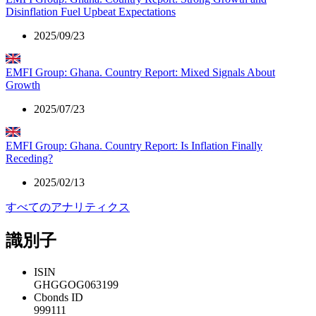
Disinflation Fuel Upbeat Expectations
2025/09/23
EMFI Group: Ghana. Country Report: Mixed Signals About
Growth
2025/07/23
EMFI Group: Ghana. Country Report: Is Inflation Finally
Receding?
2025/02/13
すべてのアナリティクス
識別子
ISIN
GHGGOG063199
Cbonds ID
999111