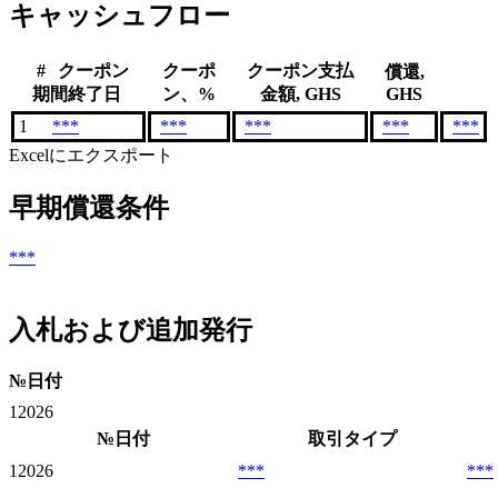
キャッシュフロー
#
クーポン
クーポ
クーポン支払
償還,
期間終了日
ン、%
金額, GHS
GHS
1
***
***
***
***
***
Excelにエクスポート
早期償還条件
***
入札および追加発行
№
日付
1
2026
№
日付
取引タイプ
1
2026
***
***