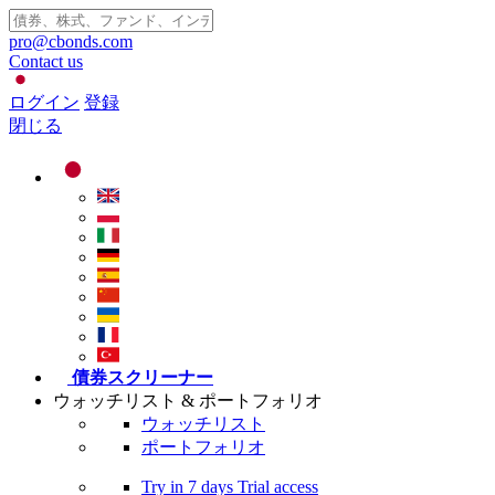
pro@cbonds.com
Contact us
ログイン
登録
閉じる
債券スクリーナー
ウォッチリスト & ポートフォリオ
ウォッチリスト
ポートフォリオ
Try in
7 days
Trial access