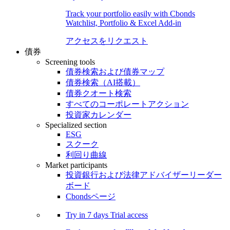
Track your portfolio easily with Cbonds
Watchlist, Portfolio & Excel Add-in
アクセスをリクエスト
債券
Screening tools
債券検索および債券マップ
債券検索（AI搭載）
債券クオート検索
すべてのコーポレートアクション
投資家カレンダー
Specialized section
ESG
スクーク
利回り曲線
Market participants
投資銀行および法律アドバイザーリーダー
ボード
Cbondsページ
Try in
7 days
Trial access