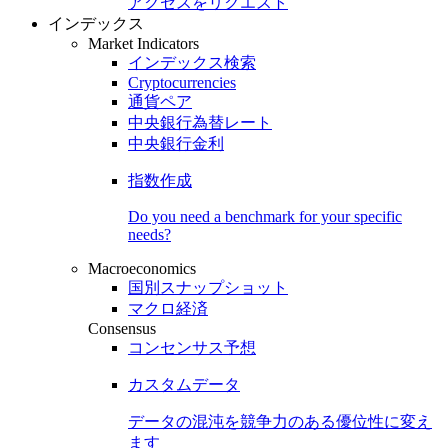
アクセスをリクエスト
インデックス
Market Indicators
インデックス検索
Cryptocurrencies
通貨ペア
中央銀行為替レート
中央銀行金利
指数作成
Do you need a benchmark for your specific
needs?
Macroeconomics
国別スナップショット
マクロ経済
Consensus
コンセンサス予想
カスタムデータ
データの混沌を競争力のある
優位性
に変え
ます