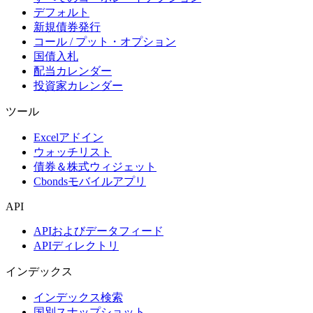
デフォルト
新規債券発行
コール / プット・オプション
国債入札
配当カレンダー
投資家カレンダー
ツール
Excelアドイン
ウォッチリスト
債券＆株式ウィジェット
Cbondsモバイルアプリ
API
APIおよびデータフィード
APIディレクトリ
インデックス
インデックス検索
国別スナップショット