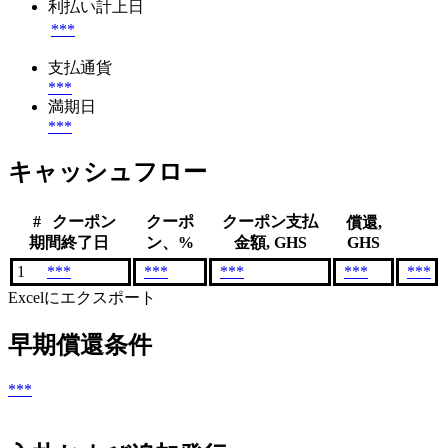
利払い計上日
***
支払通貨
***
満期日
***
キャッシュフロー
#
クーポン
クーポ
クーポン支払
償還,
期間終了日
ン、%
金額, GHS
GHS
1
***
***
***
***
***
Excelにエクスポート
早期償還条件
***