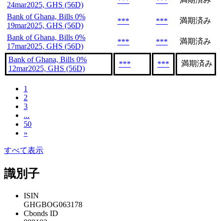
***
***
24mar2025, GHS (56D)
Bank of Ghana, Bills 0%
満期済み
***
***
19mar2025, GHS (56D)
Bank of Ghana, Bills 0%
満期済み
***
***
17mar2025, GHS (56D)
Bank of Ghana, Bills 0%
満期済み
***
***
12mar2025, GHS (56D)
1
2
3
...
50
»
すべて表示
識別子
ISIN
GHGBOG063178
Cbonds ID