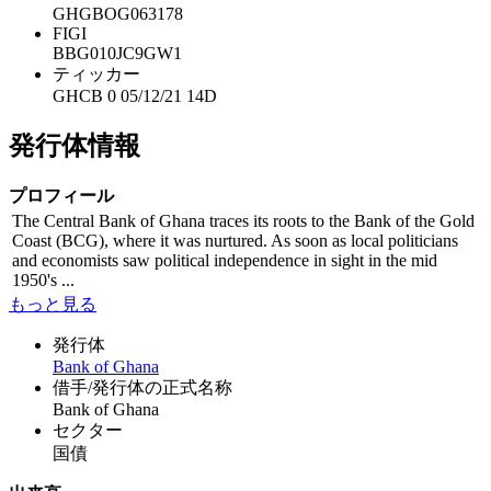
GHGBOG063178
FIGI
BBG010JC9GW1
ティッカー
GHCB 0 05/12/21 14D
発行体情報
プロフィール
The Central Bank of Ghana traces its roots to the Bank of the Gold
Coast (BCG), where it was nurtured. As soon as local politicians
and economists saw political independence in sight in the mid
1950's ...
もっと見る
発行体
Bank of Ghana
借手/発行体の正式名称
Bank of Ghana
セクター
国債