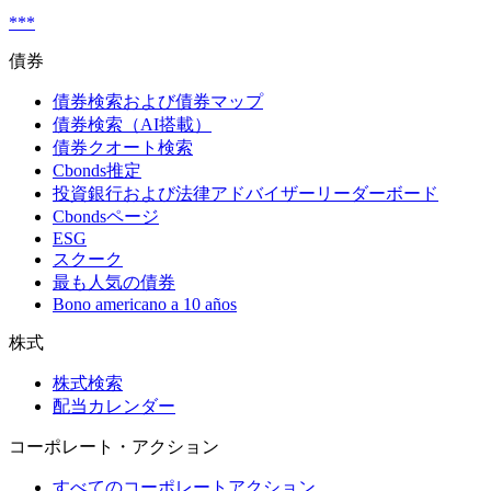
***
債券
債券検索および債券マップ
債券検索（AI搭載）
債券クオート検索
Cbonds推定
投資銀行および法律アドバイザーリーダーボード
Cbondsページ
ESG
スクーク
最も人気の債券
Bono americano a 10 años
株式
株式検索
配当カレンダー
コーポレート・アクション
すべてのコーポレートアクション