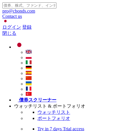
pro@cbonds.com
Contact us
ログイン
登録
閉じる
債券スクリーナー
ウォッチリスト & ポートフォリオ
ウォッチリスト
ポートフォリオ
Try in
7 days
Trial access