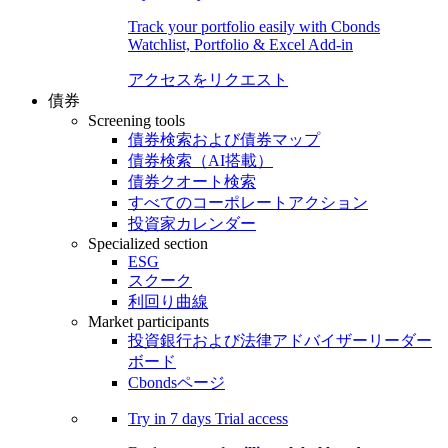
Track your portfolio easily with Cbonds
Watchlist, Portfolio & Excel Add-in
アクセスをリクエスト
債券
Screening tools
債券検索および債券マップ
債券検索（AI搭載）
債券クオート検索
すべてのコーポレートアクション
投資家カレンダー
Specialized section
ESG
スクーク
利回り曲線
Market participants
投資銀行および法律アドバイザーリーダー
ボード
Cbondsページ
Try in
7 days
Trial access