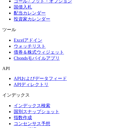
コール / プット・オプション
国債入札
配当カレンダー
投資家カレンダー
ツール
Excelアドイン
ウォッチリスト
債券＆株式ウィジェット
Cbondsモバイルアプリ
API
APIおよびデータフィード
APIディレクトリ
インデックス
インデックス検索
国別スナップショット
指数作成
コンセンサス予想