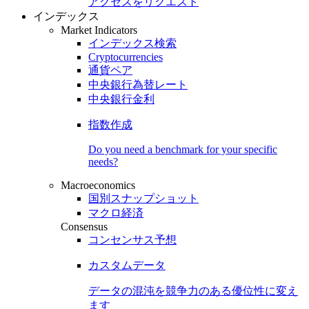
アクセスをリクエスト
インデックス
Market Indicators
インデックス検索
Cryptocurrencies
通貨ペア
中央銀行為替レート
中央銀行金利
指数作成
Do you need a benchmark for your specific
needs?
Macroeconomics
国別スナップショット
マクロ経済
Consensus
コンセンサス予想
カスタムデータ
データの混沌を競争力のある
優位性
に変え
ます