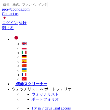
pro@cbonds.com
Contact us
ログイン
登録
閉じる
債券スクリーナー
ウォッチリスト & ポートフォリオ
ウォッチリスト
ポートフォリオ
Try in
7 days
Trial access