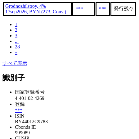
Grodnozhilstroy, 4%
発行残存
***
***
17sep2026, BYN (273, Conv.)
1
2
3
...
28
»
すべて表示
識別子
国家登録番号
4-401-02-4269
登録
***
ISIN
BY44012C9783
Cbonds ID
999089
CUSIP