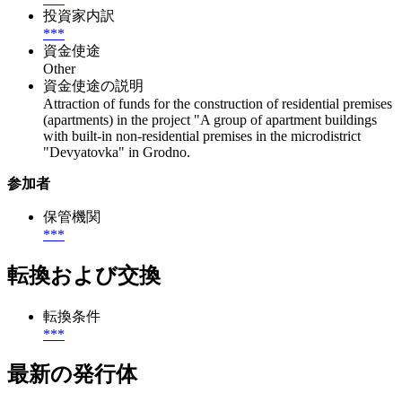
投資家内訳
***
資金使途
Other
資金使途の説明
Attraction of funds for the construction of residential premises
(apartments) in the project "A group of apartment buildings
with built-in non-residential premises in the microdistrict
"Devyatovka" in Grodno.
参加者
保管機関
***
転換および交換
転換条件
***
最新の発行体