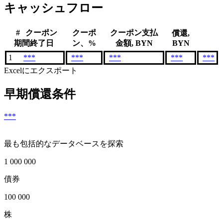
キャッシュフロー
#
クーポン
クーポ
クーポン支払
償還,
期間終了日
ン、%
金額, BYN
BYN
1
***
***
***
***
***
Excelにエクスポート
早期償還条件
***
最も包括的なデータベースを探索
1 000 000
債券
100 000
株