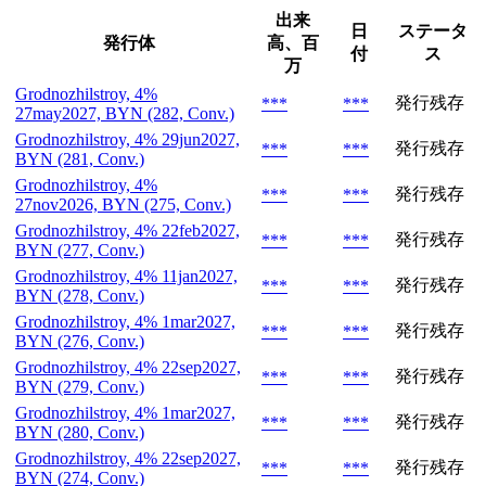
出来
日
ステータ
発行体
高、百
付
ス
万
Grodnozhilstroy, 4%
発行残存
***
***
27may2027, BYN (282, Conv.)
Grodnozhilstroy, 4% 29jun2027,
発行残存
***
***
BYN (281, Conv.)
Grodnozhilstroy, 4%
発行残存
***
***
27nov2026, BYN (275, Conv.)
Grodnozhilstroy, 4% 22feb2027,
発行残存
***
***
BYN (277, Conv.)
Grodnozhilstroy, 4% 11jan2027,
発行残存
***
***
BYN (278, Conv.)
Grodnozhilstroy, 4% 1mar2027,
発行残存
***
***
BYN (276, Conv.)
Grodnozhilstroy, 4% 22sep2027,
発行残存
***
***
BYN (279, Conv.)
Grodnozhilstroy, 4% 1mar2027,
発行残存
***
***
BYN (280, Conv.)
Grodnozhilstroy, 4% 22sep2027,
発行残存
***
***
BYN (274, Conv.)