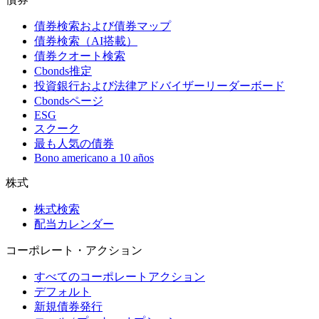
債券検索および債券マップ
債券検索（AI搭載）
債券クオート検索
Cbonds推定
投資銀行および法律アドバイザーリーダーボード
Cbondsページ
ESG
スクーク
最も人気の債券
Bono americano a 10 años
株式
株式検索
配当カレンダー
コーポレート・アクション
すべてのコーポレートアクション
デフォルト
新規債券発行