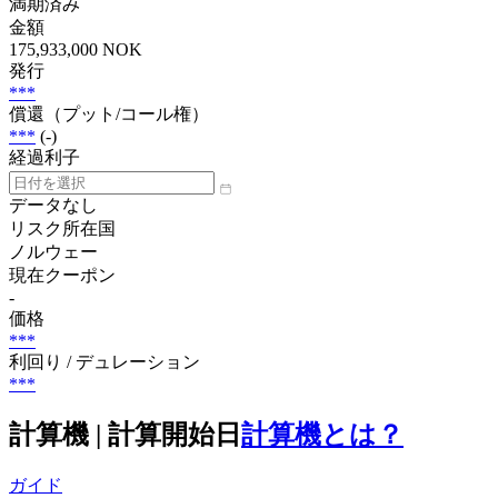
満期済み
金額
175,933,000 NOK
発行
***
償還（プット/コール権）
***
(-)
経過利子
データなし
リスク所在国
ノルウェー
現在クーポン
-
価格
***
利回り / デュレーション
***
計算機 | 計算開始日
計算機とは？
ガイド