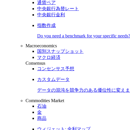
通貨ペア
中央銀行為替レート
中央銀行金利
指数作成
Do you need a benchmark for your specific needs
Macroeconomics
国別スナップショット
マクロ経済
Consensus
コンセンサス予想
カスタムデータ
データの混沌を競争力のある
優位性
に変えま
Commodities Market
石油
金
商品
ウィジェット: 金利マップ