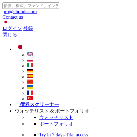
pro@cbonds.com
Contact us
ログイン
登録
閉じる
債券スクリーナー
ウォッチリスト & ポートフォリオ
ウォッチリスト
ポートフォリオ
Try in
7 days
Trial access