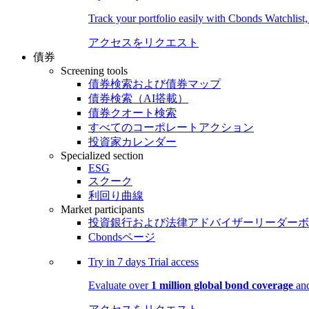
Track your portfolio easily with Cbonds Watchlist
アクセスをリクエスト
債券
Screening tools
債券検索および債券マップ
債券検索（AI搭載）
債券クオート検索
すべてのコーポレートアクション
投資家カレンダー
Specialized section
ESG
スクーク
利回り曲線
Market participants
投資銀行および法律アドバイザーリーダーボ
Cbondsページ
Try in
7 days
Trial access
Evaluate over
1 million global bond coverage
and