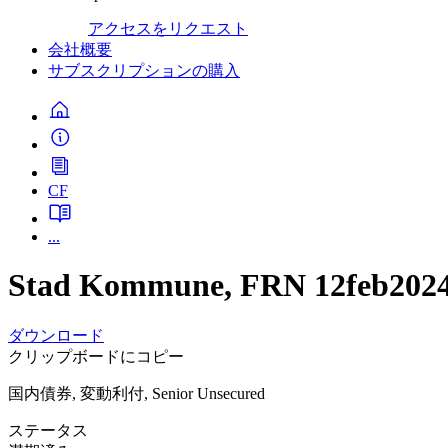
アクセスをリクエスト
会社概要
サブスクリプションの購入
CF
...
Stad Kommune, FRN 12feb202
ダウンロード
クリップボードにコピー
国内債券, 変動利付, Senior Unsecured
ステータス