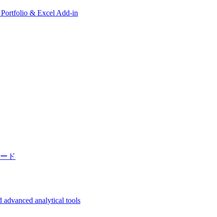
, Portfolio & Excel Add-in
ード
 advanced analytical tools