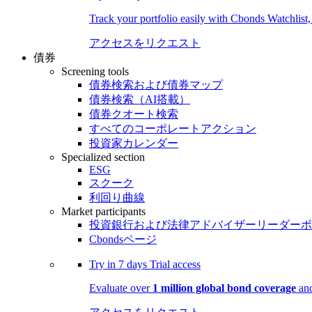
Track your portfolio easily with Cbonds Watchlist
アクセスをリクエスト
債券
Screening tools
債券検索および債券マップ
債券検索（AI搭載）
債券クオート検索
すべてのコーポレートアクション
投資家カレンダー
Specialized section
ESG
スクーク
利回り曲線
Market participants
投資銀行および法律アドバイザーリーダーボ
Cbondsページ
Try in
7 days
Trial access
Evaluate over
1 million global bond coverage
and