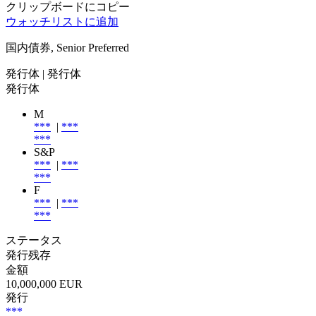
クリップボードにコピー
ウォッチリストに追加
国内債券, Senior Preferred
発行体
| 発行体
発行体
M
***
|
***
***
S&P
***
|
***
***
F
***
|
***
***
ステータス
発行残存
金額
10,000,000 EUR
発行
***