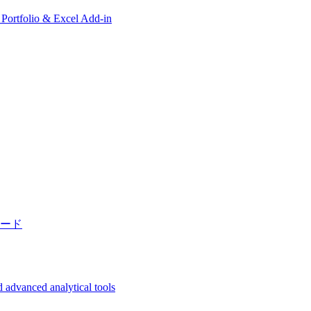
, Portfolio & Excel Add-in
ード
 advanced analytical tools