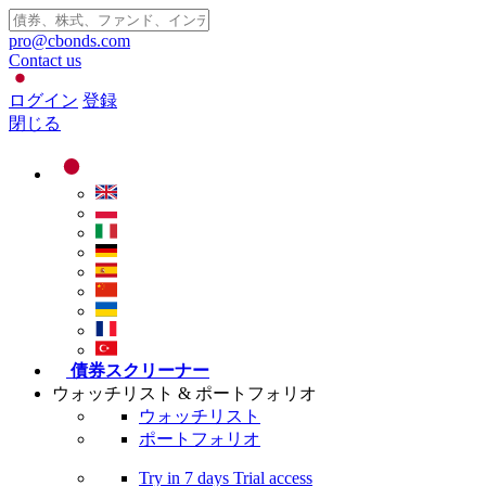
pro@cbonds.com
Contact us
ログイン
登録
閉じる
債券スクリーナー
ウォッチリスト & ポートフォリオ
ウォッチリスト
ポートフォリオ
Try in
7 days
Trial access