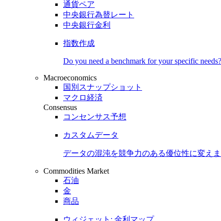
通貨ペア
中央銀行為替レート
中央銀行金利
指数作成
Do you need a benchmark for your specific needs
Macroeconomics
国別スナップショット
マクロ経済
Consensus
コンセンサス予想
カスタムデータ
データの混沌を競争力のある
優位性
に変えま
Commodities Market
石油
金
商品
ウィジェット: 金利マップ