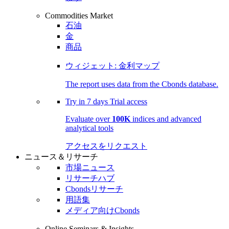
Commodities Market
石油
金
商品
ウィジェット: 金利マップ
The report uses data from the Cbonds database.
Try in
7 days
Trial access
Evaluate over
100K
indices and advanced
analytical tools
アクセスをリクエスト
ニュース＆リサーチ
市場ニュース
リサーチハブ
Cbondsリサーチ
用語集
メディア向けCbonds
Online Seminars & Insights