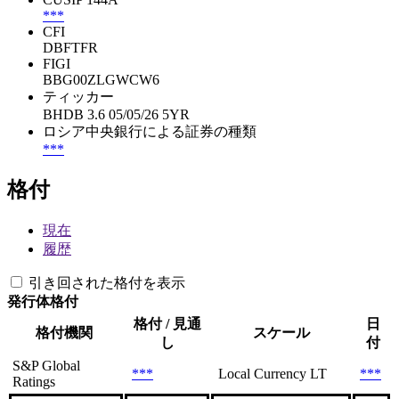
***
CFI
DBFTFR
FIGI
BBG00ZLGWCW6
ティッカー
BHDB 3.6 05/05/26 5YR
ロシア中央銀行による証券の種類
***
格付
現在
履歴
引き回された格付を表示
発行体格付
格付 / 見通
日
格付機関
スケール
し
付
S&P Global
***
Local Currency LT
***
Ratings