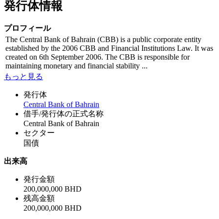
発行体情報
プロフィール
The Central Bank of Bahrain (CBB) is a public corporate entity
established by the 2006 CBB and Financial Institutions Law. It was
created on 6th September 2006. The CBB is responsible for
maintaining monetary and financial stability ...
もっと見る
発行体
Central Bank of Bahrain
借手/発行体の正式名称
Central Bank of Bahrain
セクター
国債
出来高
発行金額
200,000,000 BHD
残高金額
200,000,000 BHD