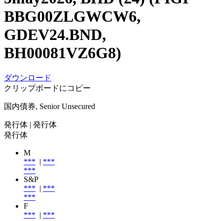
BBG00ZLGWCW6,
GDEV24.BND,
BH00081VZ6G8)
ダウンロード
クリップボードにコピー
国内債券, Senior Unsecured
発行体
| 発行体
発行体
M
***
|
***
***
S&P
***
|
***
***
F
***
|
***