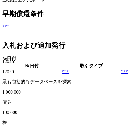
Excelにエクスポート
早期償還条件
***
入札および追加発行
№
日付
1
2026
№
日付
取引タイプ
1
2026
***
***
最も包括的なデータベースを探索
1 000 000
債券
100 000
株