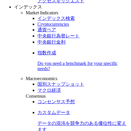
アクセスをリクエスト
インデックス
Market Indicators
インデックス検索
Cryptocurrencies
通貨ペア
中央銀行為替レート
中央銀行金利
指数作成
Do you need a benchmark for your specific
needs?
Macroeconomics
国別スナップショット
マクロ経済
Consensus
コンセンサス予想
カスタムデータ
データの混沌を競争力のある
優位性
に変え
ます