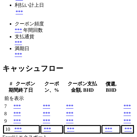
利払い計上日
***
クーポン頻度
***
年間回数
支払通貨
***
満期日
***
キャッシュフロー
#
クーポン
クーポ
クーポン支払
償還,
期間終了日
ン、%
金額, BHD
BHD
前を表示
7
***
***
***
***
8
***
***
***
***
9
***
***
***
***
10
***
***
***
***
***