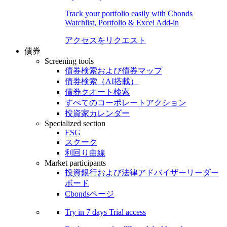
Track your portfolio easily with Cbonds
Watchlist, Portfolio & Excel Add-in
アクセスをリクエスト
債券
Screening tools
債券検索および債券マップ
債券検索（AI搭載）
債券クオート検索
すべてのコーポレートアクション
投資家カレンダー
Specialized section
ESG
スクーク
利回り曲線
Market participants
投資銀行および法律アドバイザーリーダー
ボード
Cbondsページ
Try in
7 days
Trial access