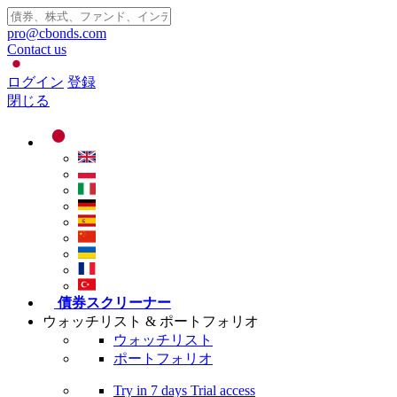
pro@cbonds.com
Contact us
ログイン
登録
閉じる
債券スクリーナー
ウォッチリスト & ポートフォリオ
ウォッチリスト
ポートフォリオ
Try in
7 days
Trial access