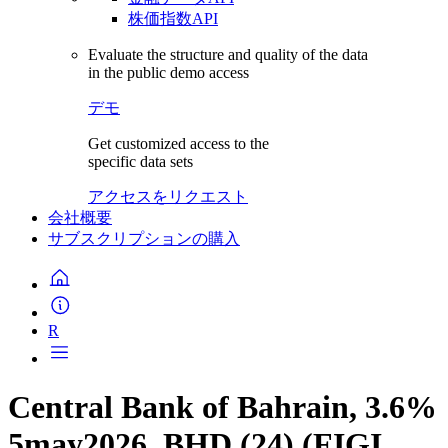
株価指数API
Evaluate the structure and quality of the data
in the public demo access
デモ
Get customized access to the
specific data sets
アクセスをリクエスト
会社概要
サブスクリプションの購入
R
Central Bank of Bahrain, 3.6%
5may2026, BHD (24) (FIGI