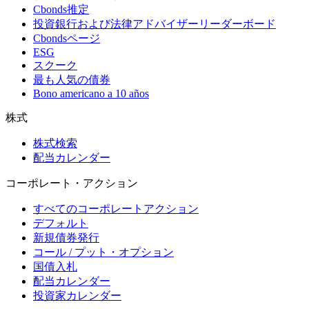
Cbonds推定
投資銀行および法律アドバイザーリーダーボード
Cbondsページ
ESG
スクーク
最も人気の債券
Bono americano a 10 años
株式
株式検索
配当カレンダー
コーポレート・アクション
すべてのコーポレートアクション
デフォルト
新規債券発行
コール / プット・オプション
国債入札
配当カレンダー
投資家カレンダー