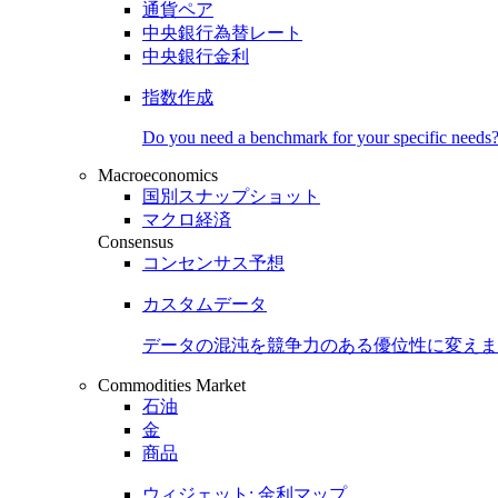
通貨ペア
中央銀行為替レート
中央銀行金利
指数作成
Do you need a benchmark for your specific needs
Macroeconomics
国別スナップショット
マクロ経済
Consensus
コンセンサス予想
カスタムデータ
データの混沌を競争力のある
優位性
に変えま
Commodities Market
石油
金
商品
ウィジェット: 金利マップ