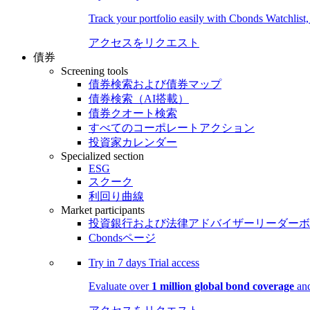
Track your portfolio easily with Cbonds Watchlist
アクセスをリクエスト
債券
Screening tools
債券検索および債券マップ
債券検索（AI搭載）
債券クオート検索
すべてのコーポレートアクション
投資家カレンダー
Specialized section
ESG
スクーク
利回り曲線
Market participants
投資銀行および法律アドバイザーリーダーボ
Cbondsページ
Try in
7 days
Trial access
Evaluate over
1 million global bond coverage
and