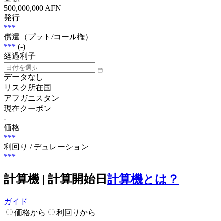
500,000,000 AFN
発行
***
償還（プット/コール権）
***
(-)
経過利子
データなし
リスク所在国
アフガニスタン
現在クーポン
-
価格
***
利回り / デュレーション
***
計算機 | 計算開始日
計算機とは？
ガイド
価格から
利回りから