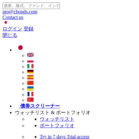
pro@cbonds.com
Contact us
ログイン
登録
閉じる
債券スクリーナー
ウォッチリスト & ポートフォリオ
ウォッチリスト
ポートフォリオ
Try in
7 days
Trial access