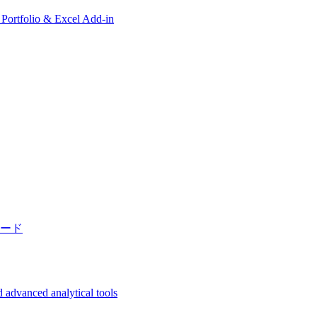
, Portfolio & Excel Add-in
ード
 advanced analytical tools