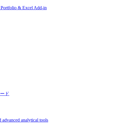
, Portfolio & Excel Add-in
ード
 advanced analytical tools