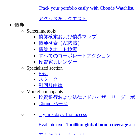
Track your portfolio easily with Cbonds Watchlist
アクセスをリクエスト
債券
Screening tools
債券検索および債券マップ
債券検索（AI搭載）
債券クオート検索
すべてのコーポレートアクション
投資家カレンダー
Specialized section
ESG
スクーク
利回り曲線
Market participants
投資銀行および法律アドバイザーリーダーボ
Cbondsページ
Try in
7 days
Trial access
Evaluate over
1 million global bond coverage
and