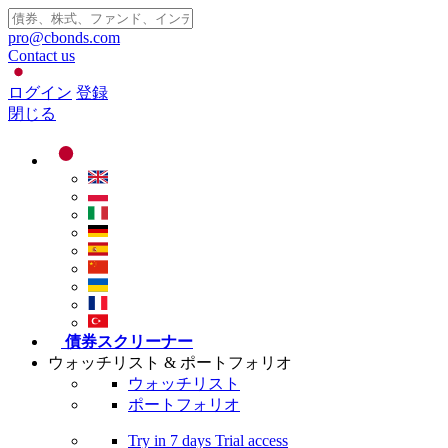
pro@cbonds.com
Contact us
ログイン
登録
閉じる
債券スクリーナー
ウォッチリスト & ポートフォリオ
ウォッチリスト
ポートフォリオ
Try in
7 days
Trial access