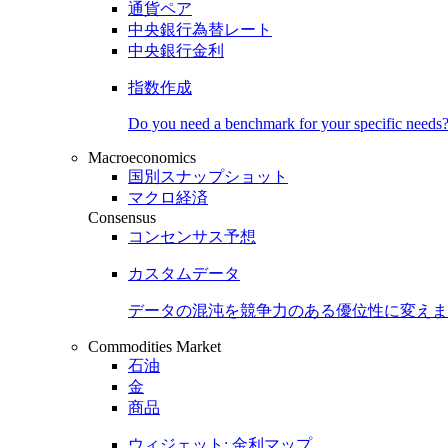
通貨ペア
中央銀行為替レート
中央銀行金利
指数作成
Do you need a benchmark for your specific needs
Macroeconomics
国別スナップショット
マクロ経済
Consensus
コンセンサス予想
カスタムデータ
データの混沌を競争力のある
優位性
に変えま
Commodities Market
石油
金
商品
ウィジェット: 金利マップ