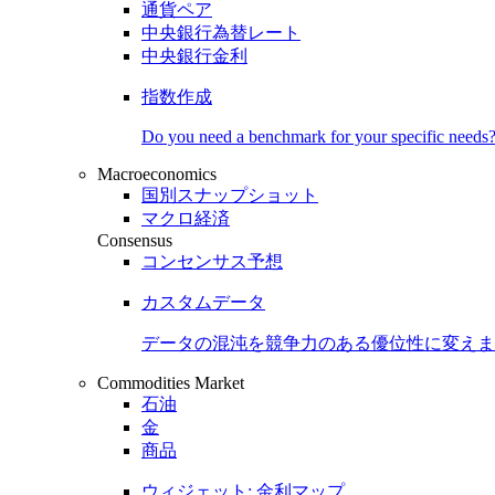
通貨ペア
中央銀行為替レート
中央銀行金利
指数作成
Do you need a benchmark for your specific needs
Macroeconomics
国別スナップショット
マクロ経済
Consensus
コンセンサス予想
カスタムデータ
データの混沌を競争力のある
優位性
に変えま
Commodities Market
石油
金
商品
ウィジェット: 金利マップ