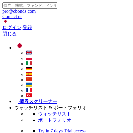
pro@cbonds.com
Contact us
ログイン
登録
閉じる
債券スクリーナー
ウォッチリスト & ポートフォリオ
ウォッチリスト
ポートフォリオ
Try in
7 days
Trial access