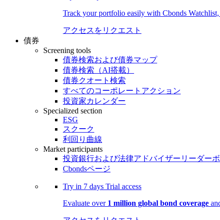
Track your portfolio easily with Cbonds Watchlist
アクセスをリクエスト
債券
Screening tools
債券検索および債券マップ
債券検索（AI搭載）
債券クオート検索
すべてのコーポレートアクション
投資家カレンダー
Specialized section
ESG
スクーク
利回り曲線
Market participants
投資銀行および法律アドバイザーリーダーボ
Cbondsページ
Try in
7 days
Trial access
Evaluate over
1 million global bond coverage
and