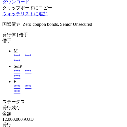
ダウンロード
クリップボードにコピー
ウォッチリストに追加
国際債券, Zero-coupon bonds, Senior Unsecured
発行体
| 借手
借手
M
***
|
***
***
S&P
***
|
***
***
F
***
|
***
***
ステータス
発行残存
金額
12,000,000 AUD
発行