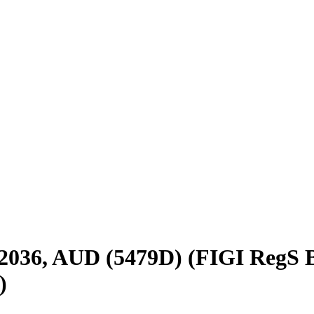
ay2036, AUD (5479D) (FIGI Re
)