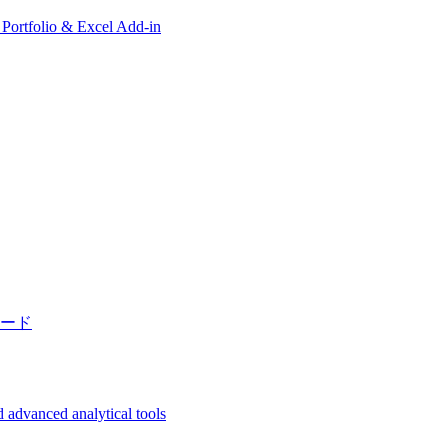
, Portfolio & Excel Add-in
ード
 advanced analytical tools