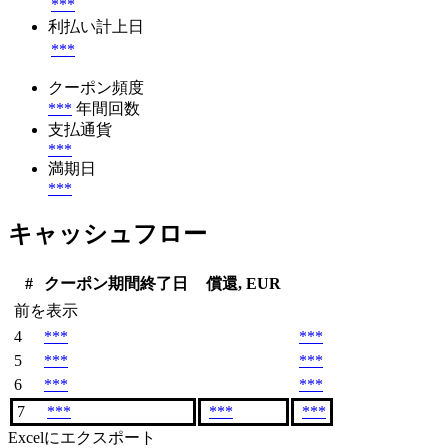
***
利払い計上日
***
クーポン頻度
***
年間回数
支払通貨
***
満期日
***
キャッシュフロー
#
クーポン期間終了日
償還, EUR
前を表示
4
***
***
5
***
***
6
***
***
7
***
***
***
Excelにエクスポート