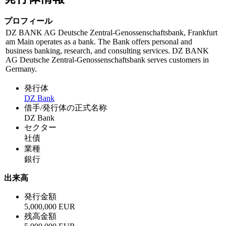
プロフィール
DZ BANK AG Deutsche Zentral-Genossenschaftsbank, Frankfurt
am Main operates as a bank. The Bank offers personal and
business banking, research, and consulting services. DZ BANK
AG Deutsche Zentral-Genossenschaftsbank serves customers in
Germany.
発行体
DZ Bank
借手/発行体の正式名称
DZ Bank
セクター
社債
業種
銀行
出来高
発行金額
5,000,000 EUR
残高金額