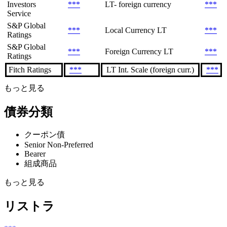
Investors
***
LT- foreign currency
***
Service
S&P Global
***
Local Currency LT
***
Ratings
S&P Global
***
Foreign Currency LT
***
Ratings
Fitch Ratings
***
LT Int. Scale (foreign curr.)
***
もっと見る
債券分類
クーポン債
Senior Non-Preferred
Bearer
組成商品
もっと見る
リストラ