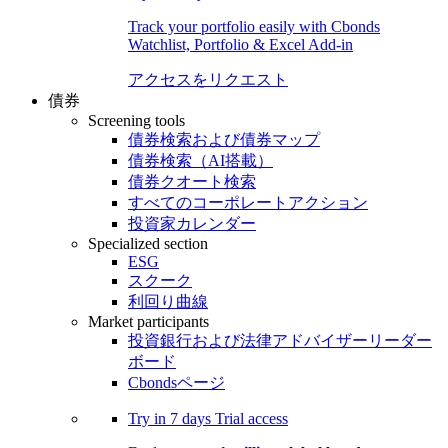
Track your portfolio easily with Cbonds
Watchlist, Portfolio & Excel Add-in
アクセスをリクエスト
債券
Screening tools
債券検索および債券マップ
債券検索（AI搭載）
債券クオート検索
すべてのコーポレートアクション
投資家カレンダー
Specialized section
ESG
スクーク
利回り曲線
Market participants
投資銀行および法律アドバイザーリーダー
ボード
Cbondsページ
Try in
7 days
Trial access