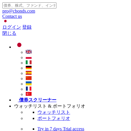
pro@cbonds.com
Contact us
ログイン
登録
閉じる
債券スクリーナー
ウォッチリスト & ポートフォリオ
ウォッチリスト
ポートフォリオ
Try in
7 days
Trial access