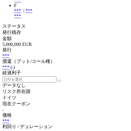
***
F
***
|
***
***
ステータス
発行残存
金額
5,000,000 EUR
発行
***
償還（プット/コール権）
***
(-)
経過利子
データなし
リスク所在国
ドイツ
現在クーポン
-
価格
***
利回り / デュレーション