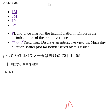
1M
3M
1Y
3Y
P
Bond price chart on the trading platform. Displays the
historical price of the bond over time
マップ
Yield map. Displays an interactive yield vs. Macaulay
duration scatter plot for bonds issued by this issuer
すべての取引パラメータは表形式で利用可能
比較する要素を追加