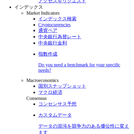
アクセスをリクエスト
インデックス
Market Indicators
インデックス検索
Cryptocurrencies
通貨ペア
中央銀行為替レート
中央銀行金利
指数作成
Do you need a benchmark for your specific
needs?
Macroeconomics
国別スナップショット
マクロ経済
Consensus
コンセンサス予想
カスタムデータ
データの混沌を競争力のある
優位性
に変え
ます