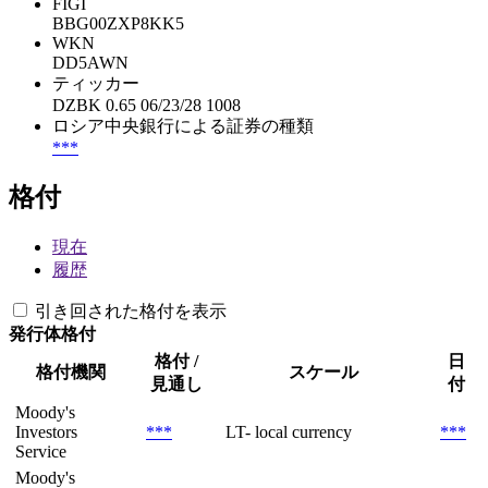
FIGI
BBG00ZXP8KK5
WKN
DD5AWN
ティッカー
DZBK 0.65 06/23/28 1008
ロシア中央銀行による証券の種類
***
格付
現在
履歴
引き回された格付を表示
発行体格付
格付 /
日
格付機関
スケール
見通し
付
Moody's
Investors
***
LT- local currency
***
Service
Moody's