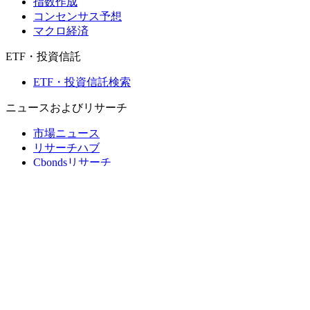
指数作成
コンセンサス予想
マクロ経済
ETF・投資信託
ETF・投資信託検索
ニュースおよびリサーチ
市場ニュース
リサーチハブ
Cbondsリサーチ
メディア向けCbonds
用語集
ヘルプ
会社概要
支払いの保証
CBONDS OLD
計算機