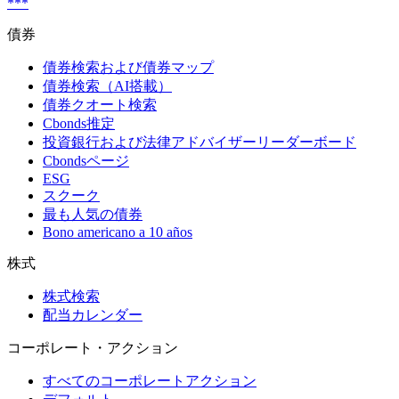
***
債券
債券検索および債券マップ
債券検索（AI搭載）
債券クオート検索
Cbonds推定
投資銀行および法律アドバイザーリーダーボード
Cbondsページ
ESG
スクーク
最も人気の債券
Bono americano a 10 años
株式
株式検索
配当カレンダー
コーポレート・アクション
すべてのコーポレートアクション