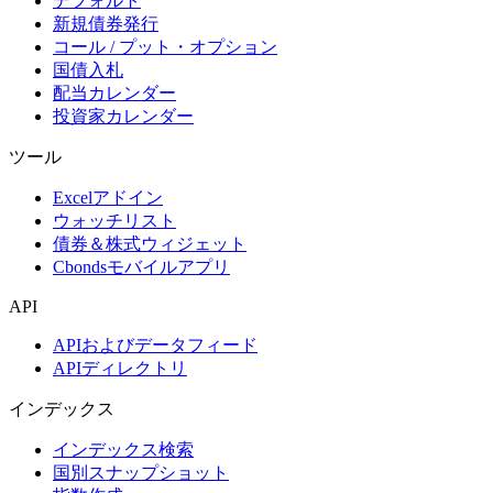
デフォルト
新規債券発行
コール / プット・オプション
国債入札
配当カレンダー
投資家カレンダー
ツール
Excelアドイン
ウォッチリスト
債券＆株式ウィジェット
Cbondsモバイルアプリ
API
APIおよびデータフィード
APIディレクトリ
インデックス
インデックス検索
国別スナップショット