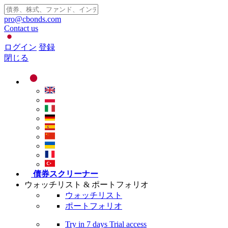
pro@cbonds.com
Contact us
ログイン
登録
閉じる
債券スクリーナー
ウォッチリスト & ポートフォリオ
ウォッチリスト
ポートフォリオ
Try in
7 days
Trial access