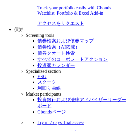
Track your portfolio easily with Cbonds
Watchlist, Portfolio & Excel Add-in
アクセスをリクエスト
債券
Screening tools
債券検索および債券マップ
債券検索（AI搭載）
債券クオート検索
すべてのコーポレートアクション
投資家カレンダー
Specialized section
ESG
スクーク
利回り曲線
Market participants
投資銀行および法律アドバイザーリーダー
ボード
Cbondsページ
Try in
7 days
Trial access