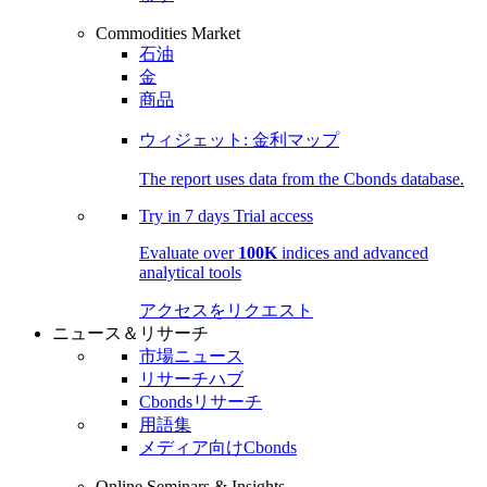
Commodities Market
石油
金
商品
ウィジェット: 金利マップ
The report uses data from the Cbonds database.
Try in
7 days
Trial access
Evaluate over
100K
indices and advanced
analytical tools
アクセスをリクエスト
ニュース＆リサーチ
市場ニュース
リサーチハブ
Cbondsリサーチ
用語集
メディア向けCbonds
Online Seminars & Insights