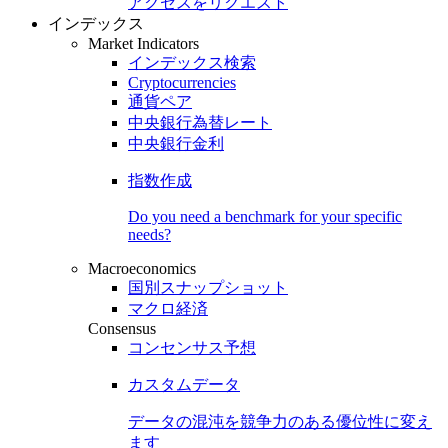
アクセスをリクエスト
インデックス
Market Indicators
インデックス検索
Cryptocurrencies
通貨ペア
中央銀行為替レート
中央銀行金利
指数作成
Do you need a benchmark for your specific
needs?
Macroeconomics
国別スナップショット
マクロ経済
Consensus
コンセンサス予想
カスタムデータ
データの混沌を競争力のある
優位性
に変え
ます