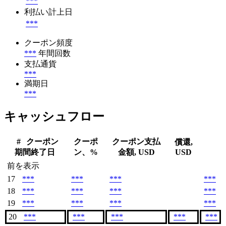
***
利払い計上日
***
クーポン頻度
***
年間回数
支払通貨
***
満期日
***
キャッシュフロー
#
クーポン
クーポ
クーポン支払
償還,
期間終了日
ン、%
金額, USD
USD
前を表示
17
***
***
***
***
18
***
***
***
***
19
***
***
***
***
20
***
***
***
***
***