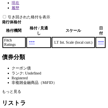
現在
履歴
引き回された格付を表示
発行体格付
格付 / 見通
日
格付機関
スケール
し
付
Fitch
***
LT Int. Scale (local curr.)
***
Ratings
債券分類
クーポン債
ランク: Undefined
Registered
非複雑金融商品（MiFID）
もっと見る
リストラ