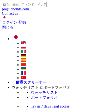
pro@cbonds.com
Contact us
ログイン
登録
閉じる
債券スクリーナー
ウォッチリスト & ポートフォリオ
ウォッチリスト
ポートフォリオ
Try in
7 days
Trial access