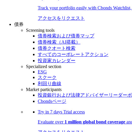
Track your portfolio easily with Cbonds Watchlist
アクセスをリクエスト
債券
Screening tools
債券検索および債券マップ
債券検索（AI搭載）
債券クオート検索
すべてのコーポレートアクション
投資家カレンダー
Specialized section
ESG
スクーク
利回り曲線
Market participants
投資銀行および法律アドバイザーリーダーボ
Cbondsページ
Try in
7 days
Trial access
Evaluate over
1 million global bond coverage
and