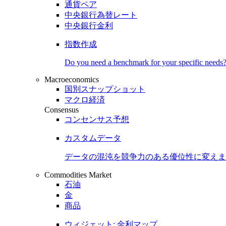
通貨ペア
中央銀行為替レート
中央銀行金利
指数作成
Do you need a benchmark for your specific needs
Macroeconomics
国別スナップショット
マクロ経済
Consensus
コンセンサス予想
カスタムデータ
データの混沌を競争力のある
優位性
に変えま
Commodities Market
石油
金
商品
ウィジェット: 金利マップ