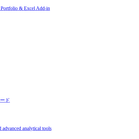
, Portfolio & Excel Add-in
ード
 advanced analytical tools