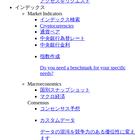
アクセスをリクエスト
インデックス
Market Indicators
インデックス検索
Cryptocurrencies
通貨ペア
中央銀行為替レート
中央銀行金利
指数作成
Do you need a benchmark for your specific
needs?
Macroeconomics
国別スナップショット
マクロ経済
Consensus
コンセンサス予想
カスタムデータ
データの混沌を競争力のある
優位性
に変え
ます