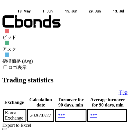
18. May
1. Jun
15. Jun
29. Jun
13. Jul
ビッド
アスク
指標価格 (Avg)
ロゴ表示
Trading statistics
手法
Calculation
Turnover for
Average turnover
Exchange
date
90 days, mln
for 90 days, mln
Korea
2026/07/27
***
***
Exchange
Export to Excel