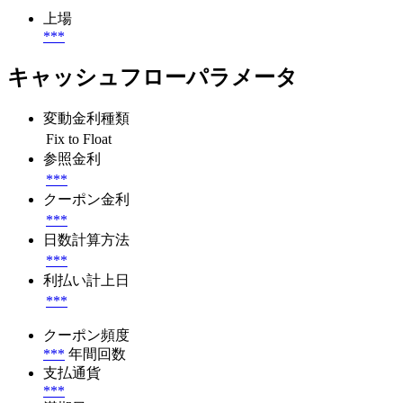
上場
***
キャッシュフローパラメータ
変動金利種類
Fix to Float
参照金利
***
クーポン金利
***
日数計算方法
***
利払い計上日
***
クーポン頻度
***
年間回数
支払通貨
***