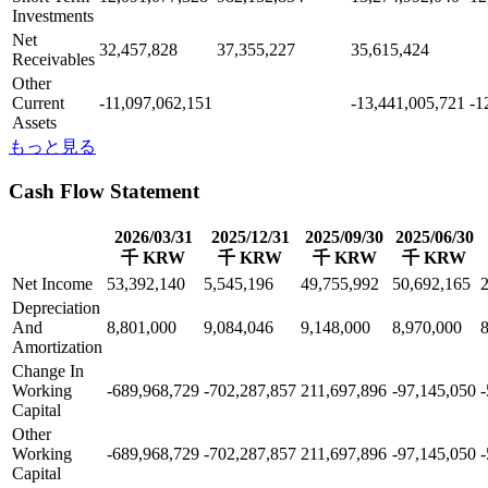
Investments
Net
32,457,828
37,355,227
35,615,424
Receivables
Other
Current
-11,097,062,151
-13,441,005,721
-1
Assets
もっと見る
Cash Flow Statement
2026/03/31
2025/12/31
2025/09/30
2025/06/30
千 KRW
千 KRW
千 KRW
千 KRW
Net Income
53,392,140
5,545,196
49,755,992
50,692,165
Depreciation
And
8,801,000
9,084,046
9,148,000
8,970,000
Amortization
Change In
Working
-689,968,729
-702,287,857
211,697,896
-97,145,050
Capital
Other
Working
-689,968,729
-702,287,857
211,697,896
-97,145,050
Capital