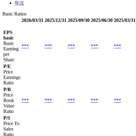
年次
Basic Ratios
2026/03/31
2025/12/31
2025/09/30
2025/06/30
2025/03/31
EPS
basic
Basic
***
***
***
***
***
Earning
per
Share
P/E
Price
Earnings
Ratio
P/B
Price
Book
***
***
***
***
***
Value
Ratio
P/S
Price To
Sales
Ratio