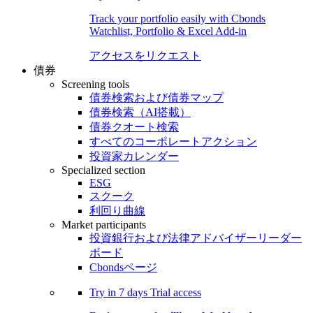
Track your portfolio easily with Cbonds
Watchlist, Portfolio & Excel Add-in
アクセスをリクエスト
債券
Screening tools
債券検索および債券マップ
債券検索（AI搭載）
債券クオート検索
すべてのコーポレートアクション
投資家カレンダー
Specialized section
ESG
スクーク
利回り曲線
Market participants
投資銀行および法律アドバイザーリーダー
ボード
Cbondsページ
Try in
7 days
Trial access