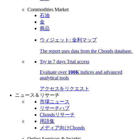
Commodities Market
石油
金
商品
ウィジェット: 金利マップ
The report uses data from the Cbonds database.
Try in
7 days
Trial access
Evaluate over
100K
indices and advanced
analytical tools
アクセスをリクエスト
ニュース＆リサーチ
市場ニュース
リサーチハブ
Cbondsリサーチ
用語集
メディア向けCbonds
Online Seminars & Insights