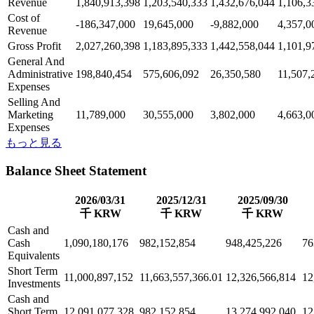
Revenue
1,840,913,398
1,203,540,333
1,432,676,044
1,106,3
Cost of
-186,347,000
19,645,000
-9,882,000
4,357,0
Revenue
Gross Profit
2,027,260,398
1,183,895,333
1,442,558,044
1,101,9
General And
Administrative
198,840,454
575,606,092
26,350,580
11,507,
Expenses
Selling And
Marketing
11,789,000
30,555,000
3,802,000
4,663,0
Expenses
もっと見る
Balance Sheet Statement
2026/03/31
2025/12/31
2025/09/30
千 KRW
千 KRW
千 KRW
Cash and
Cash
1,090,180,176
982,152,854
948,425,226
76
Equivalents
Short Term
11,000,897,152
11,663,557,366.01
12,326,566,814
12
Investments
Cash and
Short Term
12,091,077,328
982,152,854
13,274,992,040
12