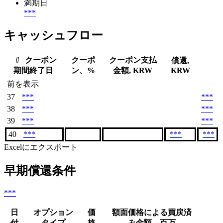
満期日
***
キャッシュフロー
#
クーポン
クーポ
クーポン支払
償還,
期間終了日
ン、%
金額, KRW
KRW
前を表示
37
***
***
38
***
***
39
***
***
40
***
***
***
Excelにエクスポート
早期償還条件
***
日
オプション
価
額面価格による買戻済
付
タイプ
格
み金額、百万