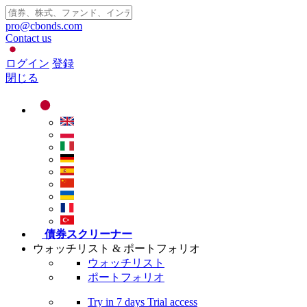
pro@cbonds.com
Contact us
ログイン
登録
閉じる
債券スクリーナー
ウォッチリスト & ポートフォリオ
ウォッチリスト
ポートフォリオ
Try in
7 days
Trial access