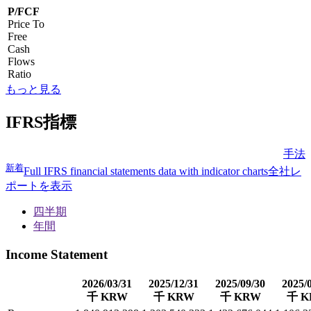
P/FCF
Price To
Free
Cash
Flows
Ratio
もっと見る
IFRS指標
手法
新着
Full IFRS financial statements data with indicator charts
全社レ
ポートを表示
四半期
年間
Income Statement
2026/03/31
2025/12/31
2025/09/30
2025/
千 KRW
千 KRW
千 KRW
千 K