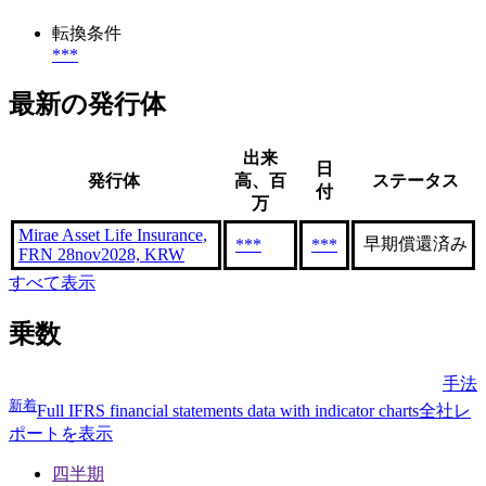
転換条件
***
最新の発行体
出来
日
発行体
高、百
ステータス
付
万
Mirae Asset Life Insurance,
早期償還済み
***
***
FRN 28nov2028, KRW
すべて表示
乗数
手法
新着
Full IFRS financial statements data with indicator charts
全社レ
ポートを表示
四半期