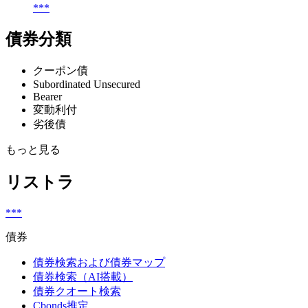
***
債券分類
クーポン債
Subordinated Unsecured
Bearer
変動利付
劣後債
もっと見る
リストラ
***
債券
債券検索および債券マップ
債券検索（AI搭載）
債券クオート検索
Cbonds推定