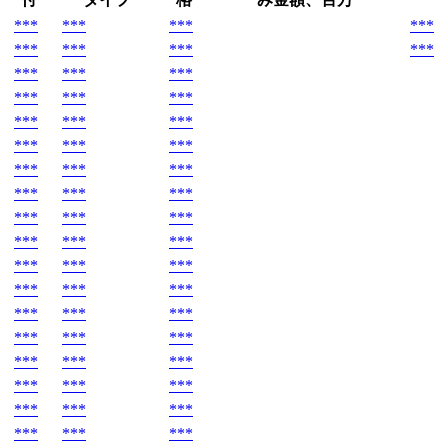
***
***
***
***
***
***
***
***
***
***
***
***
***
***
***
***
***
***
***
***
***
***
***
***
***
***
***
***
***
***
***
***
***
***
***
***
***
***
***
***
***
***
***
***
***
***
***
***
***
***
***
***
***
***
***
***