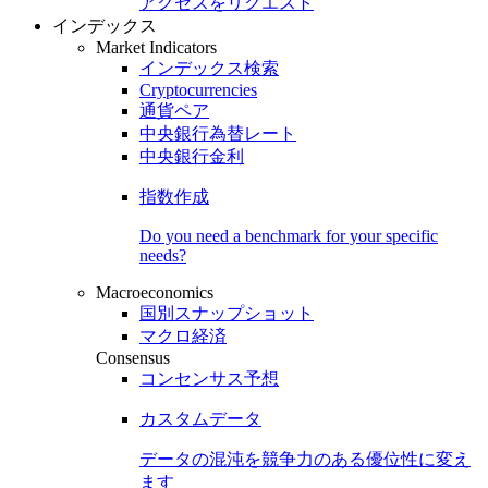
アクセスをリクエスト
インデックス
Market Indicators
インデックス検索
Cryptocurrencies
通貨ペア
中央銀行為替レート
中央銀行金利
指数作成
Do you need a benchmark for your specific
needs?
Macroeconomics
国別スナップショット
マクロ経済
Consensus
コンセンサス予想
カスタムデータ
データの混沌を競争力のある
優位性
に変え
ます