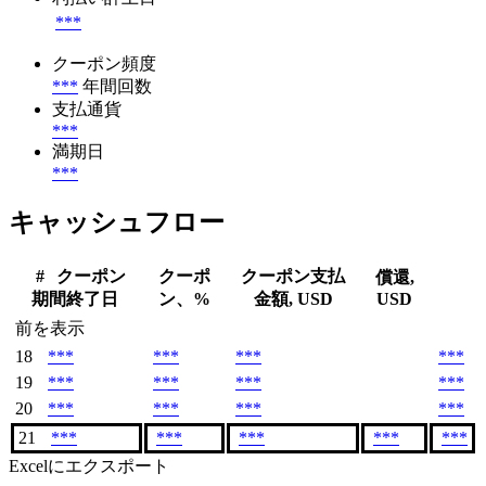
***
クーポン頻度
***
年間回数
支払通貨
***
満期日
***
キャッシュフロー
#
クーポン
クーポ
クーポン支払
償還,
期間終了日
ン、%
金額, USD
USD
前を表示
18
***
***
***
***
19
***
***
***
***
20
***
***
***
***
21
***
***
***
***
***
Excelにエクスポート