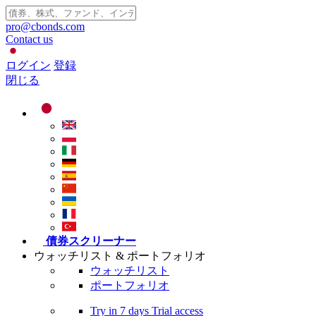
pro@cbonds.com
Contact us
ログイン
登録
閉じる
債券スクリーナー
ウォッチリスト & ポートフォリオ
ウォッチリスト
ポートフォリオ
Try in
7 days
Trial access