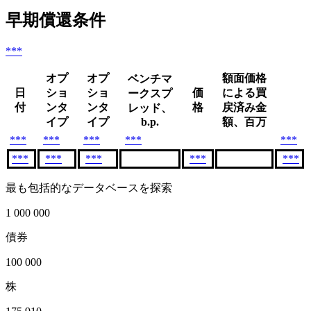
早期償還条件
***
オプ
オプ
額面価格
ベンチマ
日
ショ
ショ
価
による買
ークスプ
付
ンタ
ンタ
格
戻済み金
レッド、
イプ
イプ
b.p.
額、百万
***
***
***
***
***
***
***
***
***
***
最も包括的なデータベースを探索
1 000 000
債券
100 000
株