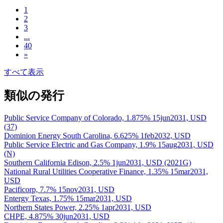
1
2
3
...
40
»
すべて表示
類似の発行
Public Service Company of Colorado, 1.875% 15jun2031, USD
(37)
Dominion Energy South Carolina, 6.625% 1feb2032, USD
Public Service Electric and Gas Company, 1.9% 15aug2031, USD
(N)
Southern California Edison, 2.5% 1jun2031, USD (2021G)
National Rural Utilities Cooperative Finance, 1.35% 15mar2031,
USD
Pacificorp, 7.7% 15nov2031, USD
Entergy Texas, 1.75% 15mar2031, USD
Northern States Power, 2.25% 1apr2031, USD
CHPE, 4.875% 30jun2031, USD