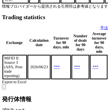
情報プロバイダーから提供される引用符は参考値となります
Trading statistics
手法
Average
Number
Turnover
turnover
Calculation
of deals
Exchange
for 90
for 90
date
for 90
days, mln
days,
days
mln
MiFID II
Source 3
(APA, Post-
2026/06/23
***
***
***
trade
reporting)
Export to Excel
発行体情報