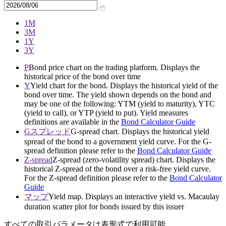
1M
3M
1Y
3Y
P
Bond price chart on the trading platform. Displays the
historical price of the bond over time
Y
Yield chart for the bond. Displays the historical yield of the
bond over time. The yield shown depends on the bond and
may be one of the following: YTM (yield to maturity), YTC
(yield to call), or YTP (yield to put). Yield measures
definitions are available in the
Bond Calculator Guide
Gスプレッド
G-spread chart. Displays the historical yield
spread of the bond to a government yield curve. For the G-
spread definition please refer to the
Bond Calculator Guide
Z-spread
Z-spread (zero-volatility spread) chart. Displays the
historical Z-spread of the bond over a risk-free yield curve.
For the Z-spread definition please refer to the
Bond Calculator
Guide
マップ
Yield map. Displays an interactive yield vs. Macaulay
duration scatter plot for bonds issued by this issuer
すべての取引パラメータは表形式で利用可能