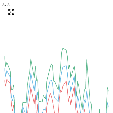
A-
A+