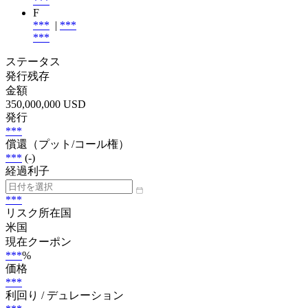
***
F
***
|
***
***
ステータス
発行残存
金額
350,000,000 USD
発行
***
償還（プット/コール権）
***
(-)
経過利子
***
リスク所在国
米国
現在クーポン
***
%
価格
***
利回り / デュレーション