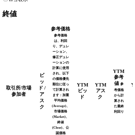
終値
参考価格
参考価格
は、利回
り、デュレ
ーション、
修正デュレ
ーションの
計算に使用
YTM
され、以下
ビ
参考
の価格優先
ッ
値
参
順位に従っ
YTM
YTM
Y
取引所/市場
ド /
て計算され
ビッ
アス
考価格
参加者
ア
ます：加重
から計
ド
ク
ス
平均価格
算され
(Average)、
ク
た最終
市場価格
利回り
(Market)、
終値
(Close)、公
認価格