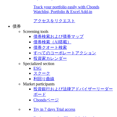
Track your portfolio easily with Cbonds
Watchlist, Portfolio & Excel Add-in
アクセスをリクエスト
債券
Screening tools
債券検索および債券マップ
債券検索（AI搭載）
債券クオート検索
すべてのコーポレートアクション
投資家カレンダー
Specialized section
ESG
スクーク
利回り曲線
Market participants
投資銀行および法律アドバイザーリーダー
ボード
Cbondsページ
Try in
7 days
Trial access