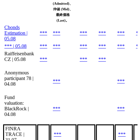
(Admitted)、
仲値 (Mid)、
最終価格
(Last)。
Cbonds
Estimation |
***
***
***
***
***
*
05.08
*** | 05.08
***
***
***
***
***
*
Raiffeisenbank
CZ | 05.08
***
***
***
Anonymous
participant 78 |
***
***
04.08
Fund
valuation:
BlackRock |
***
***
04.08
FINRA
TRACE |
***
***
31.07