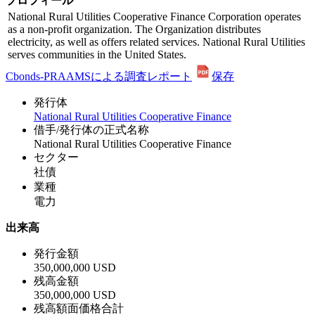
プロフィール
National Rural Utilities Cooperative Finance Corporation operates
as a non-profit organization. The Organization distributes
electricity, as well as offers related services. National Rural Utilities
serves communities in the United States.
Cbonds-PRAAMSによる調査レポート
保存
発行体
National Rural Utilities Cooperative Finance
借手/発行体の正式名称
National Rural Utilities Cooperative Finance
セクター
社債
業種
電力
出来高
発行金額
350,000,000 USD
残高金額
350,000,000 USD
残高額面価格合計