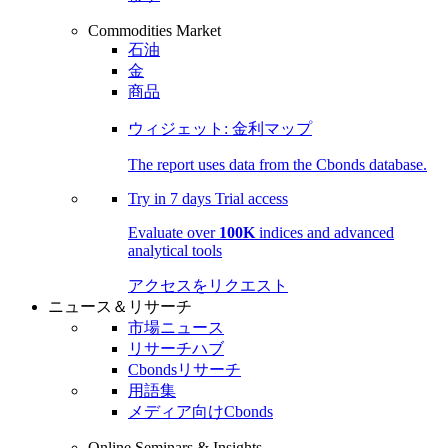
Commodities Market
石油
金
商品
ウィジェット: 金利マップ
The report uses data from the Cbonds database.
Try in
7 days
Trial access
Evaluate over
100K
indices and advanced
analytical tools
アクセスをリクエスト
ニュース＆リサーチ
市場ニュース
リサーチハブ
Cbondsリサーチ
用語集
メディア向けCbonds
Online Seminars & Insights