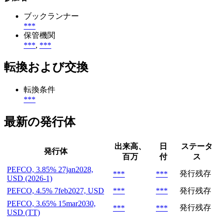
ブックランナー
***
保管機関
***
,
***
転換および交換
転換条件
***
最新の発行体
出来高、
日
ステータ
発行体
百万
付
ス
PEFCO, 3.85% 27jan2028,
発行残存
***
***
USD (2026-1)
PEFCO, 4.5% 7feb2027, USD
***
***
発行残存
PEFCO, 3.65% 15mar2030,
発行残存
***
***
USD (TT)