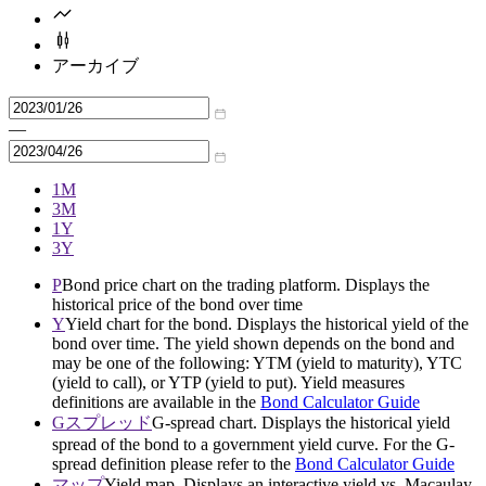
アーカイブ
—
1M
3M
1Y
3Y
P
Bond price chart on the trading platform. Displays the
historical price of the bond over time
Y
Yield chart for the bond. Displays the historical yield of the
bond over time. The yield shown depends on the bond and
may be one of the following: YTM (yield to maturity), YTC
(yield to call), or YTP (yield to put). Yield measures
definitions are available in the
Bond Calculator Guide
Gスプレッド
G-spread chart. Displays the historical yield
spread of the bond to a government yield curve. For the G-
spread definition please refer to the
Bond Calculator Guide
マップ
Yield map. Displays an interactive yield vs. Macaulay