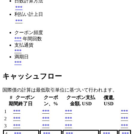
日数計算方法
***
利払い計上日
***
クーポン頻度
***
年間回数
支払通貨
***
満期日
***
キャッシュフロー
国際債の計算は最低取引単位に基づいて行われます。
#
クーポン
クーポ
クーポン支払
償還,
期間終了日
ン、%
金額, USD
USD
1
***
***
***
***
2
***
***
***
***
3
***
***
***
***
4
***
***
***
***
***