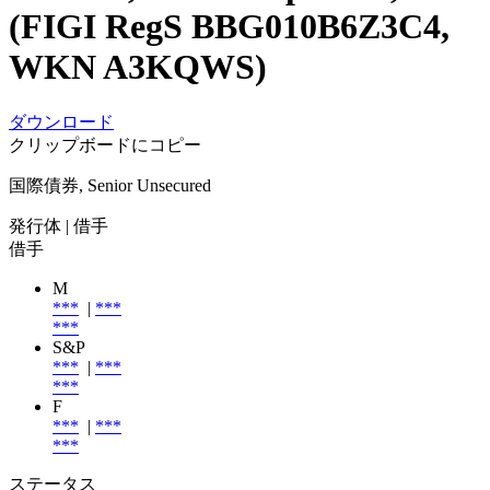
(FIGI RegS BBG010B6Z3C4,
WKN A3KQWS)
ダウンロード
クリップボードにコピー
国際債券, Senior Unsecured
発行体
| 借手
借手
M
***
|
***
***
S&P
***
|
***
***
F
***
|
***
***
ステータス