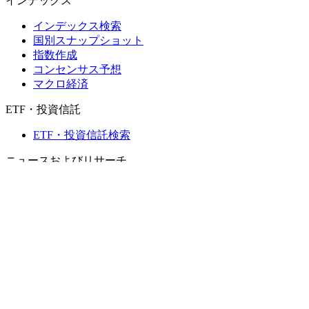
インデックス
インデックス検索
国別スナップショット
指数作成
コンセンサス予想
マクロ経済
ETF・投資信託
ETF・投資信託検索
ニュースおよびリサーチ
市場ニュース
リサーチハブ
Cbondsリサーチ
メディア向けCbonds
用語集
ヘルプ
会社概要