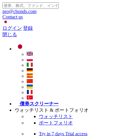
pro@cbonds.com
Contact us
ログイン
登録
閉じる
債券スクリーナー
ウォッチリスト & ポートフォリオ
ウォッチリスト
ポートフォリオ
Try in
7 days
Trial access