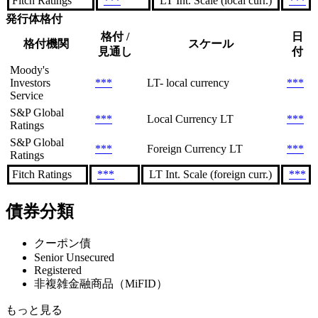
Fitch Ratings
***
LT Int. Scale (local curr.)
***
発行体格付
格付 /
日
格付機関
スケール
見通し
付
Moody's
Investors
***
LT- local currency
***
Service
S&P Global
***
Local Currency LT
***
Ratings
S&P Global
***
Foreign Currency LT
***
Ratings
Fitch Ratings
***
LT Int. Scale (foreign curr.)
***
債券分類
クーポン債
Senior Unsecured
Registered
非複雑金融商品（MiFID）
もっと見る