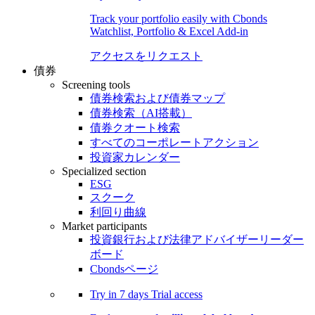
Track your portfolio easily with Cbonds
Watchlist, Portfolio & Excel Add-in
アクセスをリクエスト
債券
Screening tools
債券検索および債券マップ
債券検索（AI搭載）
債券クオート検索
すべてのコーポレートアクション
投資家カレンダー
Specialized section
ESG
スクーク
利回り曲線
Market participants
投資銀行および法律アドバイザーリーダー
ボード
Cbondsページ
Try in
7 days
Trial access