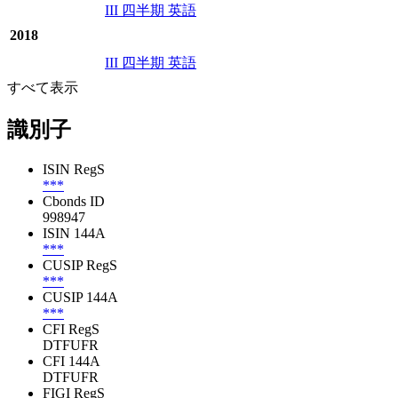
III 四半期 英語
2018
III 四半期 英語
すべて表示
識別子
ISIN RegS
***
Cbonds ID
998947
ISIN 144A
***
CUSIP RegS
***
CUSIP 144A
***
CFI RegS
DTFUFR
CFI 144A
DTFUFR
FIGI RegS