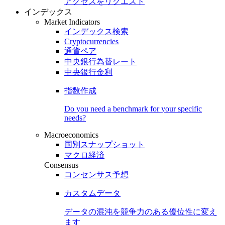
アクセスをリクエスト
インデックス
Market Indicators
インデックス検索
Cryptocurrencies
通貨ペア
中央銀行為替レート
中央銀行金利
指数作成
Do you need a benchmark for your specific
needs?
Macroeconomics
国別スナップショット
マクロ経済
Consensus
コンセンサス予想
カスタムデータ
データの混沌を競争力のある
優位性
に変え
ます