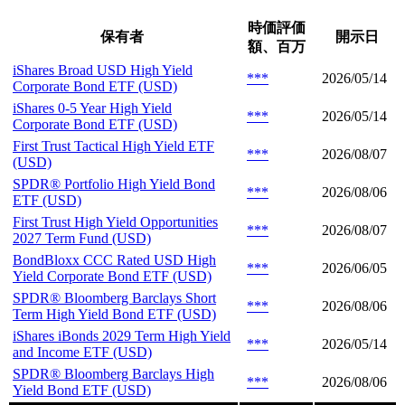
時価評価
保有者
開示日
額、百万
iShares Broad USD High Yield
***
2026/05/14
Corporate Bond ETF (USD)
iShares 0-5 Year High Yield
***
2026/05/14
Corporate Bond ETF (USD)
First Trust Tactical High Yield ETF
***
2026/08/07
(USD)
SPDR® Portfolio High Yield Bond
***
2026/08/06
ETF (USD)
First Trust High Yield Opportunities
***
2026/08/07
2027 Term Fund (USD)
BondBloxx CCC Rated USD High
***
2026/06/05
Yield Corporate Bond ETF (USD)
SPDR® Bloomberg Barclays Short
***
2026/08/06
Term High Yield Bond ETF (USD)
iShares iBonds 2029 Term High Yield
***
2026/05/14
and Income ETF (USD)
SPDR® Bloomberg Barclays High
***
2026/08/06
Yield Bond ETF (USD)