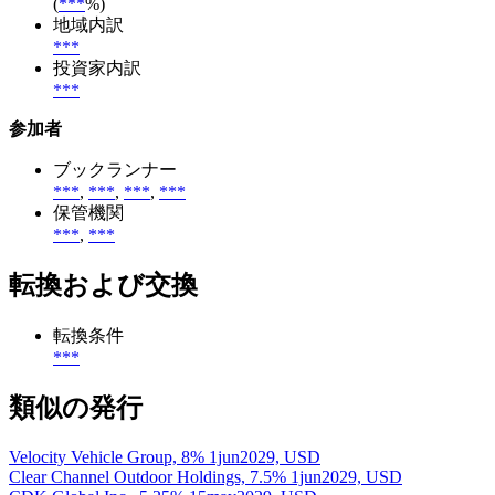
(
***
%)
地域内訳
***
投資家内訳
***
参加者
ブックランナー
***
,
***
,
***
,
***
保管機関
***
,
***
転換および交換
転換条件
***
類似の発行
Velocity Vehicle Group, 8% 1jun2029, USD
Clear Channel Outdoor Holdings, 7.5% 1jun2029, USD