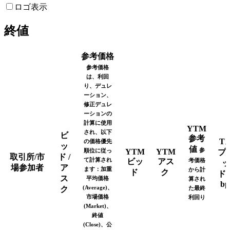
ロゴ表示
終値
参考価格
参考価格
は、利回
り、デュレ
ーション、
修正デュレ
ーションの
計算に使用
YTM
され、以下
ビ
参考
T
の価格優先
ッ
値
参
順位に従っ
YTM
YTM
プ
取引所/市
ド /
て計算され
ビッ
アス
考価格
ッ
場参加者
ア
ます：加重
から計
ド
ク
ド
ス
平均価格
算され
bp
(Average)、
ク
た最終
市場価格
利回り
(Market)、
終値
(Close)、公