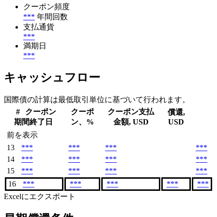
クーポン頻度
***
年間回数
支払通貨
***
満期日
***
キャッシュフロー
国際債の計算は最低取引単位に基づいて行われます。
#
クーポン
クーポ
クーポン支払
償還,
期間終了日
ン、%
金額, USD
USD
前を表示
13
***
***
***
***
14
***
***
***
***
15
***
***
***
***
16
***
***
***
***
***
Excelにエクスポート