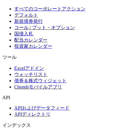
すべてのコーポレートアクション
デフォルト
新規債券発行
コール / プット・オプション
国債入札
配当カレンダー
投資家カレンダー
ツール
Excelアドイン
ウォッチリスト
債券＆株式ウィジェット
Cbondsモバイルアプリ
API
APIおよびデータフィード
APIディレクトリ
インデックス