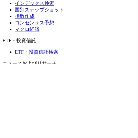
インデックス検索
国別スナップショット
指数作成
コンセンサス予想
マクロ経済
ETF・投資信託
ETF・投資信託検索
ニュースおよびリサーチ
市場ニュース
リサーチハブ
Cbondsリサーチ
メディア向けCbonds
用語集
ヘルプ
会社概要
支払いの保証