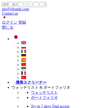
pro@cbonds.com
Contact us
ログイン
登録
閉じる
債券スクリーナー
ウォッチリスト & ポートフォリオ
ウォッチリスト
ポートフォリオ
Try in
7 days
Trial access