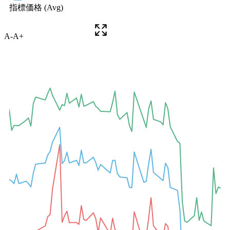
A-
A+