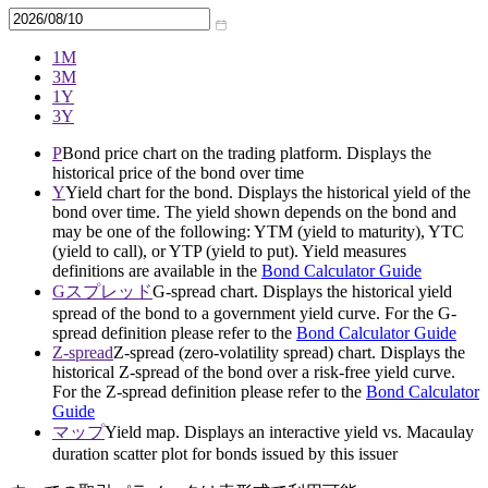
1M
3M
1Y
3Y
P
Bond price chart on the trading platform. Displays the
historical price of the bond over time
Y
Yield chart for the bond. Displays the historical yield of the
bond over time. The yield shown depends on the bond and
may be one of the following: YTM (yield to maturity), YTC
(yield to call), or YTP (yield to put). Yield measures
definitions are available in the
Bond Calculator Guide
Gスプレッド
G-spread chart. Displays the historical yield
spread of the bond to a government yield curve. For the G-
spread definition please refer to the
Bond Calculator Guide
Z-spread
Z-spread (zero-volatility spread) chart. Displays the
historical Z-spread of the bond over a risk-free yield curve.
For the Z-spread definition please refer to the
Bond Calculator
Guide
マップ
Yield map. Displays an interactive yield vs. Macaulay
duration scatter plot for bonds issued by this issuer