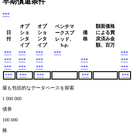
早期償還条件
***
オプ
オプ
額面価格
ベンチマ
日
ショ
ショ
価
による買
ークスプ
付
ンタ
ンタ
格
戻済み金
レッド、
イプ
イプ
b.p.
額、百万
***
***
***
***
***
***
***
***
***
***
***
***
***
***
***
***
***
***
***
***
最も包括的なデータベースを探索
1 000 000
債券
100 000
株