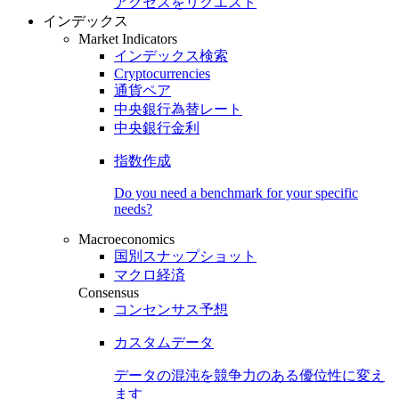
アクセスをリクエスト
インデックス
Market Indicators
インデックス検索
Cryptocurrencies
通貨ペア
中央銀行為替レート
中央銀行金利
指数作成
Do you need a benchmark for your specific
needs?
Macroeconomics
国別スナップショット
マクロ経済
Consensus
コンセンサス予想
カスタムデータ
データの混沌を競争力のある
優位性
に変え
ます