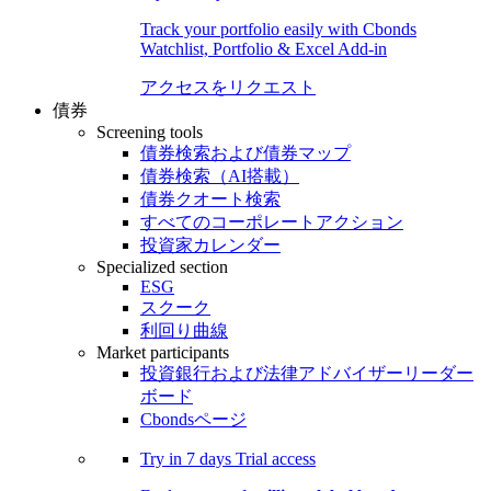
Track your portfolio easily with Cbonds
Watchlist, Portfolio & Excel Add-in
アクセスをリクエスト
債券
Screening tools
債券検索および債券マップ
債券検索（AI搭載）
債券クオート検索
すべてのコーポレートアクション
投資家カレンダー
Specialized section
ESG
スクーク
利回り曲線
Market participants
投資銀行および法律アドバイザーリーダー
ボード
Cbondsページ
Try in
7 days
Trial access