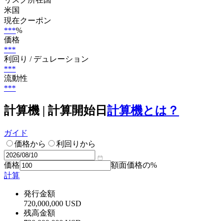
米国
現在クーポン
***
%
価格
***
利回り / デュレーション
***
流動性
***
計算機 | 計算開始日
計算機とは？
ガイド
価格から
利回りから
価格
額面価格の%
計算
発行金額
720,000,000 USD
残高金額