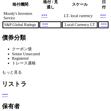
格付 / 見
日
格付機関
スケール
通し
付
Moody's Investors
***
LT- local currency
***
Service
S&P Global Ratings
***
Local Currency LT
***
債券分類
クーポン債
Senior Unsecured
Registered
トレース適格
もっと見る
リストラ
***
保有者