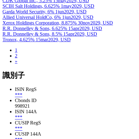
CDK Global Inc., 5.25% 15may2029, USD
SCIH Salt Holdings, 6.625% 1may2029, USD
Garda World Security, 6% 1jun2029, USD
Allied Universal HoldCo, 6% 1jun2029, USD
Xerox Holdings Corporation, 8.875% 30nov2029, USD
R.R. Donnelley & Sons, 6.625% 15apr2029, USD
R.R. Donnelley & Sons, 8.5% 15apr2029, USD
Tronox, 4.625% 15mar2029, USD
1
2
»
識別子
ISIN RegS
***
Cbonds ID
998921
ISIN 144A
***
CUSIP RegS
***
CUSIP 144A