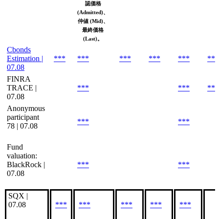
認価格
(Admitted)、
仲値 (Mid)、
最終価格
(Last)。
Cbonds
Estimation |
***
***
***
***
***
***
07.08
FINRA
TRACE |
***
***
***
07.08
Anonymous
participant
***
***
78 | 07.08
Fund
valuation:
BlackRock |
***
***
07.08
SQX |
07.08
***
***
***
***
***