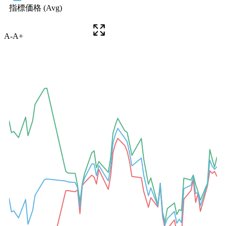
A-
A+