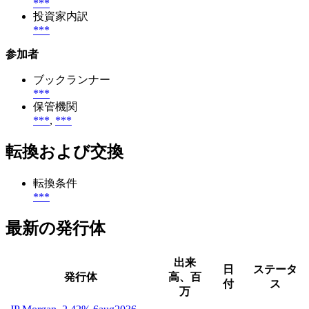
***
投資家内訳
***
参加者
ブックランナー
***
保管機関
***
,
***
転換および交換
転換条件
***
最新の発行体
出来
日
ステータ
発行体
高、百
付
ス
万