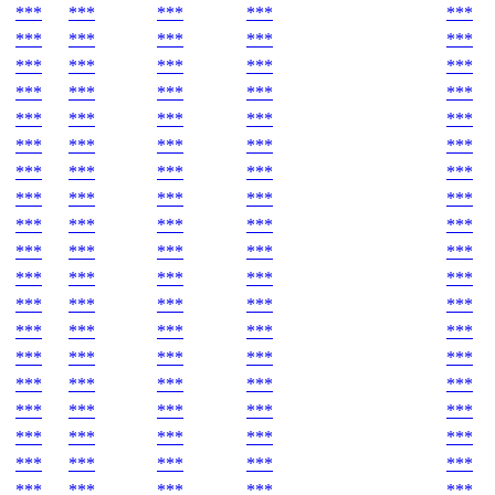
***
***
***
***
***
***
***
***
***
***
***
***
***
***
***
***
***
***
***
***
***
***
***
***
***
***
***
***
***
***
***
***
***
***
***
***
***
***
***
***
***
***
***
***
***
***
***
***
***
***
***
***
***
***
***
***
***
***
***
***
***
***
***
***
***
***
***
***
***
***
***
***
***
***
***
***
***
***
***
***
***
***
***
***
***
***
***
***
***
***
***
***
***
***
***