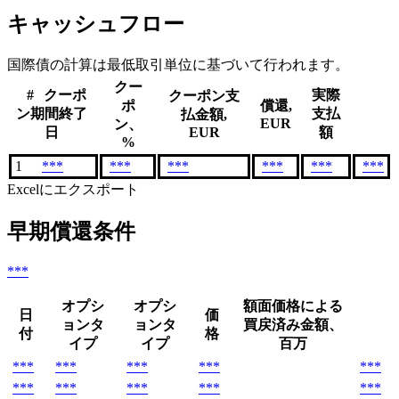
キャッシュフロー
国際債の計算は最低取引単位に基づいて行われます。
クー
#
クーポ
実際
クーポン支
ポ
償還,
ン期間終了
支払
払金額,
EUR
ン、
日
EUR
額
%
1
***
***
***
***
***
***
Excelにエクスポート
早期償還条件
***
オプシ
オプシ
額面価格による
日
価
ョンタ
ョンタ
買戻済み金額、
付
格
イプ
イプ
百万
***
***
***
***
***
***
***
***
***
***