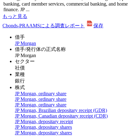
banking, card member services, commercial banking, and home
finance. JP ...
もっと見る
Cbonds-PRAAMSによる調査レポート
保存
借手
JP Morgan
借手/発行体の正式名称
JP Morgan
セクター
社債
業種
銀行
株式
JP Morgan, ordinary share
JP Morgan, ordinary share
JP Morgan, ordinary share
JP Morgan, Brazilian depositary receipt (GDR)
JP Morgan, Canadian depositary receipt (CDR)
JP Morgan, depositary receipt
JP Morgan, depositary shares
JP Morgan, depositary shares