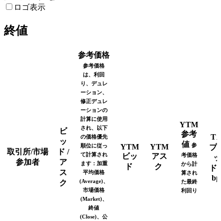
ロゴ表示
終値
参考価格
参考価格
は、利回
り、デュレ
ーション、
修正デュレ
ーションの
計算に使用
YTM
され、以下
ビ
参考
T
の価格優先
ッ
値
参
順位に従っ
YTM
YTM
プ
取引所/市場
ド /
て計算され
ビッ
アス
考価格
ッ
参加者
ア
ます：加重
から計
ド
ク
ド
ス
平均価格
算され
bp
(Average)、
ク
た最終
市場価格
利回り
(Market)、
終値
(Close)、公