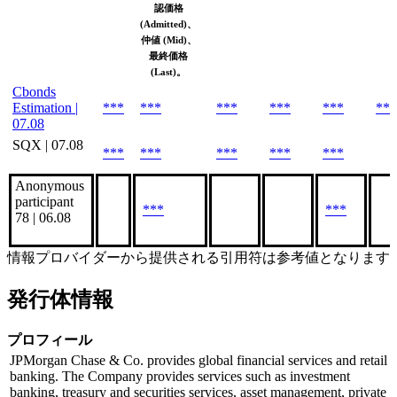
認価格
(Admitted)、
仲値 (Mid)、
最終価格
(Last)。
Cbonds
Estimation |
***
***
***
***
***
***
07.08
SQX | 07.08
***
***
***
***
***
Anonymous
participant
***
***
78 | 06.08
情報プロバイダーから提供される引用符は参考値となります
発行体情報
プロフィール
JPMorgan Chase & Co. provides global financial services and retail
banking. The Company provides services such as investment
banking, treasury and securities services, asset management, private