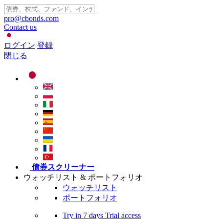
pro@cbonds.com
Contact us
ログイン
登録
閉じる
債券スクリーナー
ウォッチリスト & ポートフォリオ
ウォッチリスト
ポートフォリオ
Try in
7 days
Trial access