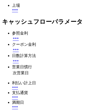
上場
***
キャッシュフローパラメータ
参照金利
***
クーポン金利
***
日数計算方法
***
営業日慣行
次営業日
利払い計上日
***
支払通貨
***
満期日
***