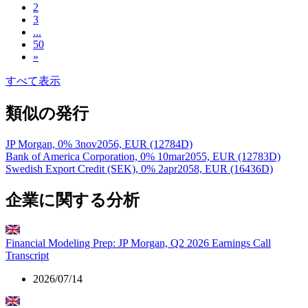
2
3
...
50
»
すべて表示
類似の発行
JP Morgan, 0% 3nov2056, EUR (12784D)
Bank of America Corporation, 0% 10mar2055, EUR (12783D)
Swedish Export Credit (SEK), 0% 2apr2058, EUR (16436D)
企業に関する分析
Financial Modeling Prep: JP Morgan, Q2 2026 Earnings Call
Transcript
2026/07/14