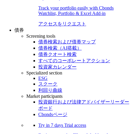
Track your portfolio easily with Cbonds
Watchlist, Portfolio & Excel Add-in
アクセスをリクエスト
債券
Screening tools
債券検索および債券マップ
債券検索（AI搭載）
債券クオート検索
すべてのコーポレートアクション
投資家カレンダー
Specialized section
ESG
スクーク
利回り曲線
Market participants
投資銀行および法律アドバイザーリーダー
ボード
Cbondsページ
Try in
7 days
Trial access