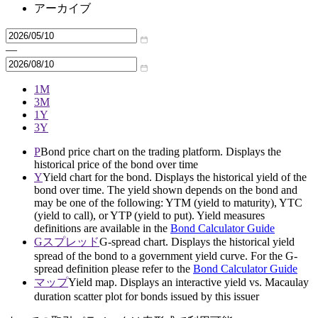
アーカイブ
—
1M
3M
1Y
3Y
P
Bond price chart on the trading platform. Displays the
historical price of the bond over time
Y
Yield chart for the bond. Displays the historical yield of the
bond over time. The yield shown depends on the bond and
may be one of the following: YTM (yield to maturity), YTC
(yield to call), or YTP (yield to put). Yield measures
definitions are available in the
Bond Calculator Guide
Gスプレッド
G-spread chart. Displays the historical yield
spread of the bond to a government yield curve. For the G-
spread definition please refer to the
Bond Calculator Guide
マップ
Yield map. Displays an interactive yield vs. Macaulay
duration scatter plot for bonds issued by this issuer