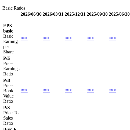
Basic Ratios
2026/06/30
2026/03/31
2025/12/31
2025/09/30
2025/06/30
EPS
basic
Basic
***
***
***
***
***
Earning
per
Share
P/E
Price
Earnings
Ratio
P/B
Price
Book
***
***
***
***
***
Value
Ratio
P/S
Price To
Sales
Ratio
P/FCF