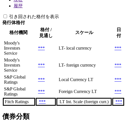
履歴
引き回された格付を表示
発行体格付
格付 /
日
格付機関
スケール
見通し
付
Moody's
Investors
***
LT- local currency
***
Service
Moody's
Investors
***
LT- foreign currency
***
Service
S&P Global
***
Local Currency LT
***
Ratings
S&P Global
***
Foreign Currency LT
***
Ratings
Fitch Ratings
***
LT Int. Scale (foreign curr.)
***
債券分類