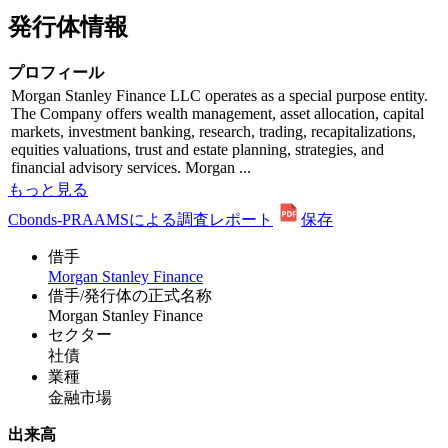
発行体情報
プロフィール
Morgan Stanley Finance LLC operates as a special purpose entity.
The Company offers wealth management, asset allocation, capital
markets, investment banking, research, trading, recapitalizations,
equities valuations, trust and estate planning, strategies, and
financial advisory services. Morgan ...
もっと見る
Cbonds-PRAAMSによる調査レポート
保存
借手
Morgan Stanley Finance
借手/発行体の正式名称
Morgan Stanley Finance
セクター
社債
業種
金融市場
出来高