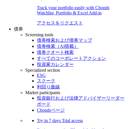
Track your portfolio easily with Cbonds
Watchlist, Portfolio & Excel Add-in
アクセスをリクエスト
債券
Screening tools
債券検索および債券マップ
債券検索（AI搭載）
債券クオート検索
すべてのコーポレートアクション
投資家カレンダー
Specialized section
ESG
スクーク
利回り曲線
Market participants
投資銀行および法律アドバイザーリーダー
ボード
Cbondsページ
Try in
7 days
Trial access