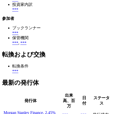
投資家内訳
***
参加者
ブックランナー
***
保管機関
***
,
***
転換および交換
転換条件
***
最新の発行体
出来
日
ステータ
発行体
高、百
付
ス
万
Morgan Stanley Finance, 2.45%