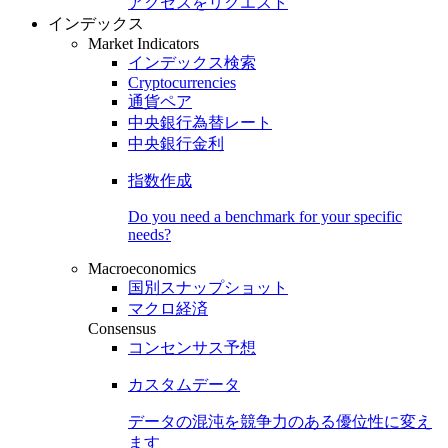
アクセスをリクエスト
インデックス
Market Indicators
インデックス検索
Cryptocurrencies
通貨ペア
中央銀行為替レート
中央銀行金利
指数作成
Do you need a benchmark for your specific
needs?
Macroeconomics
国別スナップショット
マクロ経済
Consensus
コンセンサス予想
カスタムデータ
データの混沌を競争力のある
優位性
に変え
ます