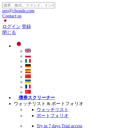
pro@cbonds.com
Contact us
ログイン
登録
閉じる
債券スクリーナー
ウォッチリスト & ポートフォリオ
ウォッチリスト
ポートフォリオ
Try in
7 days
Trial access