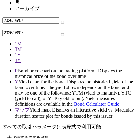
アーカイブ
—
1M
3M
1Y
3Y
P
Bond price chart on the trading platform. Displays the
historical price of the bond over time
Y
Yield chart for the bond. Displays the historical yield of the
bond over time. The yield shown depends on the bond and
may be one of the following: YTM (yield to maturity), YTC
(yield to call), or YTP (yield to put). Yield measures
definitions are available in the
Bond Calculator Guide
マップ
Yield map. Displays an interactive yield vs. Macaulay
duration scatter plot for bonds issued by this issuer
すべての取引パラメータは表形式で利用可能
比較する要素を追加